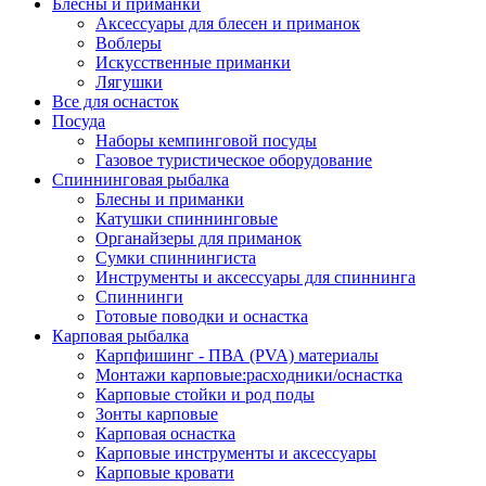
Блёсны и приманки
Аксессуары для блесен и приманок
Воблеры
Искусственные приманки
Лягушки
Все для оснасток
Посуда
Наборы кемпинговой посуды
Газовое туристическое оборудование
Спиннинговая рыбалка
Блесны и приманки
Катушки спиннинговые
Органайзеры для приманок
Сумки спиннингиста
Инструменты и аксессуары для спиннинга
Спиннинги
Готовые поводки и оснастка
Карповая рыбалка
Карпфишинг - ПВА (PVA) материалы
Монтажи карповые:расходники/оснастка
Карповые стойки и род поды
Зонты карповые
Карповая оснастка
Карповые инструменты и аксессуары
Карповые кровати