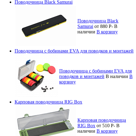
Поводочница Black Samurai
Поводочница Black
Samurai
от 880
Р
-
В
наличии
В корзину
Поводочница с бобинами EVA для поводков и монтажей
Поводочница с бобинами EVA для
поводков и монтажей
В наличии
В
корзину
Карповая поводочница RIG Box
Карповая поводочница
RIG Box
от 510
Р
-
В
наличии
В корзину