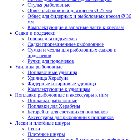
Стулья рыболовные
Обвес рыболовный для кресел Ø 25 мм
Обвес для фидерных и рыболовных кресел Ø 36
мм
Комплектующие и запасные части к креслам
Садки и подсачеки
Головы для подсачеков
Садки прорезиненные рыболовные
Сумки и чехлы для рыболовных садков и
подсачеков
Ручки для подсачеков
Удилища рыболовные
Поплавочные удилища
Удилища Херабуна
Фидерные и карповые удилища
Комплектующие к удилищам
Поплавки рыболовные и аксессуары к ним
Поплавки рыболовные
Поплавки для Херабуны
Батарейки для светящихся поплавков
Аксессуары для рыболовных поплавков
Лески и плетёные шнуры
Леска
Плетёные шнуры
Ледкоры и поводочный материал: карпфишинг