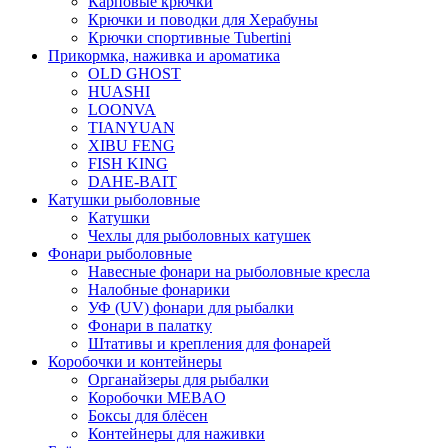
Карповые крючки
Крючки и поводки для Херабуны
Крючки спортивные Tubertini
Прикормка, наживка и ароматика
OLD GHOST
HUASHI
LOONVA
TIANYUAN
XIBU FENG
FISH KING
DAHE-BAIT
Катушки рыболовные
Катушки
Чехлы для рыболовных катушек
Фонари рыболовные
Навесные фонари на рыболовные кресла
Налобные фонарики
УФ (UV) фонари для рыбалки
Фонари в палатку
Штативы и крепления для фонарей
Коробочки и контейнеры
Органайзеры для рыбалки
Коробочки MEBAO
Боксы для блёсен
Контейнеры для наживки