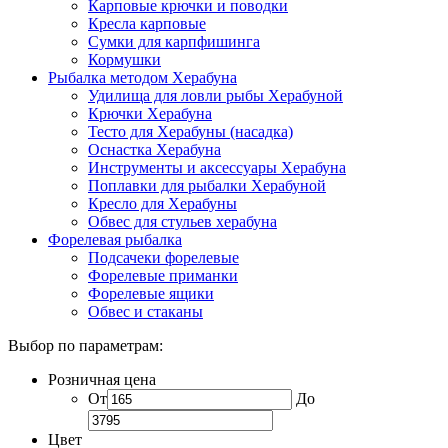
Карповые крючки и поводки
Кресла карповые
Сумки для карпфишинга
Кормушки
Рыбалка методом Херабуна
Удилища для ловли рыбы Херабуной
Крючки Херабуна
Тесто для Херабуны (насадка)
Оснастка Херабуна
Инструменты и аксессуары Херабуна
Поплавки для рыбалки Херабуной
Кресло для Херабуны
Обвес для стульев херабуна
Форелевая рыбалка
Подсачеки форелевые
Форелевые приманки
Форелевые ящики
Обвес и стаканы
Выбор по параметрам:
Розничная цена
От
До
Цвет