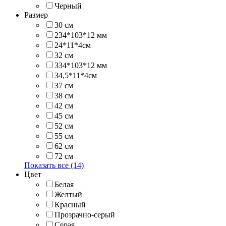
Черный
Размер
30 см
234*103*12 мм
24*11*4см
32 см
334*103*12 мм
34,5*11*4см
37 см
38 см
42 см
45 см
52 см
55 см
62 см
72 см
Показать все (14)
Цвет
Белая
Желтый
Красный
Прозрачно-серый
Серая