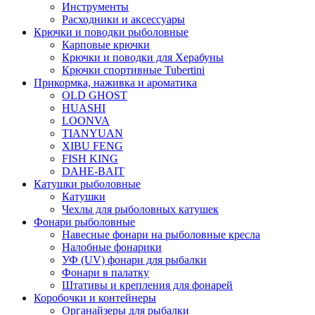
Инструменты
Расходники и аксессуары
Крючки и поводки рыболовные
Карповые крючки
Крючки и поводки для Херабуны
Крючки спортивные Tubertini
Прикормка, наживка и ароматика
OLD GHOST
HUASHI
LOONVA
TIANYUAN
XIBU FENG
FISH KING
DAHE-BAIT
Катушки рыболовные
Катушки
Чехлы для рыболовных катушек
Фонари рыболовные
Навесные фонари на рыболовные кресла
Налобные фонарики
УФ (UV) фонари для рыбалки
Фонари в палатку
Штативы и крепления для фонарей
Коробочки и контейнеры
Органайзеры для рыбалки