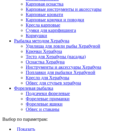
Карповая оснастка
Карповые инструменты и аксессуары
Карповые кровати
Карповые крючки и поводки
Кресла карповые
Сумки для карпфишинга
Кормушки
Рыбалка методом Херабуна
Удилища для ловли рыбы Херабуной
Крючки Херабуна
Тесто для Херабуны (насадка)
Оснастка Херабуна
Инструменты и аксессуары Херабуна
Поплавки для рыбалки Херабуной
Кресло для Херабуны
Обвес для стульев херабуна
Форелевая рыбалка
Подсачеки форелевые
Форелевые приманки
Форелевые ящики
Обвес и стаканы
Выбор по параметрам:
Показать