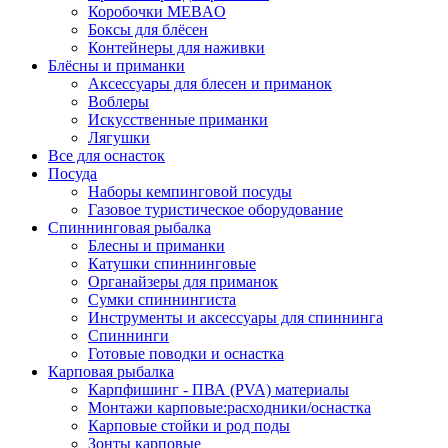
Коробочки MEBAO
Боксы для блёсен
Контейнеры для наживки
Блёсны и приманки
Аксессуары для блесен и приманок
Воблеры
Искусственные приманки
Лягушки
Все для оснасток
Посуда
Наборы кемпинговой посуды
Газовое туристическое оборудование
Спиннинговая рыбалка
Блесны и приманки
Катушки спиннинговые
Органайзеры для приманок
Сумки спиннингиста
Инструменты и аксессуары для спиннинга
Спиннинги
Готовые поводки и оснастка
Карповая рыбалка
Карпфишинг - ПВА (PVA) материалы
Монтажи карповые:расходники/оснастка
Карповые стойки и род поды
Зонты карповые