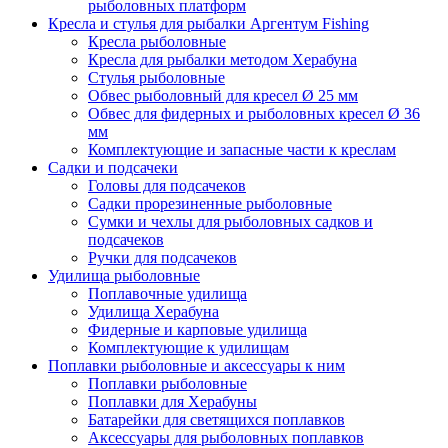
рыболовных платформ
Кресла и стулья для рыбалки Аргентум Fishing
Кресла рыболовные
Кресла для рыбалки методом Херабуна
Стулья рыболовные
Обвес рыболовный для кресел Ø 25 мм
Обвес для фидерных и рыболовных кресел Ø 36
мм
Комплектующие и запасные части к креслам
Садки и подсачеки
Головы для подсачеков
Садки прорезиненные рыболовные
Сумки и чехлы для рыболовных садков и
подсачеков
Ручки для подсачеков
Удилища рыболовные
Поплавочные удилища
Удилища Херабуна
Фидерные и карповые удилища
Комплектующие к удилищам
Поплавки рыболовные и аксессуары к ним
Поплавки рыболовные
Поплавки для Херабуны
Батарейки для светящихся поплавков
Аксессуары для рыболовных поплавков