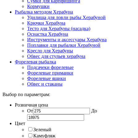
Сумки для карпфишинга
Кормушки
Рыбалка методом Херабуна
Удилища для ловли рыбы Херабуной
Крючки Херабуна
Тесто для Херабуны (насадка)
Оснастка Херабуна
Инструменты и аксессуары Херабуна
Поплавки для рыбалки Херабуной
Кресло для Херабуны
Обвес для стульев херабуна
Форелевая рыбалка
Подсачеки форелевые
Форелевые приманки
Форелевые ящики
Обвес и стаканы
Выбор по параметрам:
Розничная цена
От
До
Цвет
Зеленый
Камуфляж