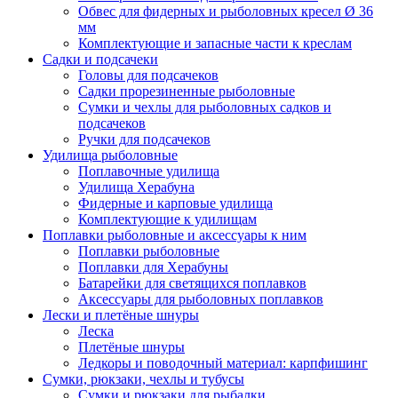
Обвес для фидерных и рыболовных кресел Ø 36
мм
Комплектующие и запасные части к креслам
Садки и подсачеки
Головы для подсачеков
Садки прорезиненные рыболовные
Сумки и чехлы для рыболовных садков и
подсачеков
Ручки для подсачеков
Удилища рыболовные
Поплавочные удилища
Удилища Херабуна
Фидерные и карповые удилища
Комплектующие к удилищам
Поплавки рыболовные и аксессуары к ним
Поплавки рыболовные
Поплавки для Херабуны
Батарейки для светящихся поплавков
Аксессуары для рыболовных поплавков
Лески и плетёные шнуры
Леска
Плетёные шнуры
Ледкоры и поводочный материал: карпфишинг
Сумки, рюкзаки, чехлы и тубусы
Сумки и рюкзаки для рыбалки