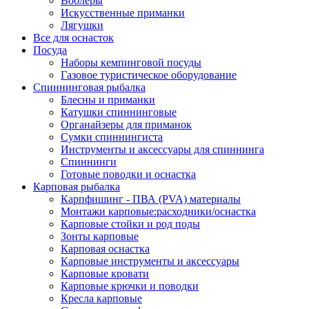
Воблеры
Искусственные приманки
Лягушки
Все для оснасток
Посуда
Наборы кемпинговой посуды
Газовое туристическое оборудование
Спиннинговая рыбалка
Блесны и приманки
Катушки спиннинговые
Органайзеры для приманок
Сумки спиннингиста
Инструменты и аксессуары для спиннинга
Спиннинги
Готовые поводки и оснастка
Карповая рыбалка
Карпфишинг - ПВА (PVA) материалы
Монтажи карповые:расходники/оснастка
Карповые стойки и род поды
Зонты карповые
Карповая оснастка
Карповые инструменты и аксессуары
Карповые кровати
Карповые крючки и поводки
Кресла карповые