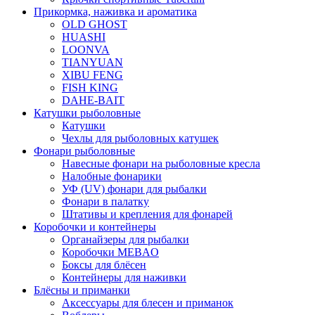
Прикормка, наживка и ароматика
OLD GHOST
HUASHI
LOONVA
TIANYUAN
XIBU FENG
FISH KING
DAHE-BAIT
Катушки рыболовные
Катушки
Чехлы для рыболовных катушек
Фонари рыболовные
Навесные фонари на рыболовные кресла
Налобные фонарики
УФ (UV) фонари для рыбалки
Фонари в палатку
Штативы и крепления для фонарей
Коробочки и контейнеры
Органайзеры для рыбалки
Коробочки MEBAO
Боксы для блёсен
Контейнеры для наживки
Блёсны и приманки
Аксессуары для блесен и приманок