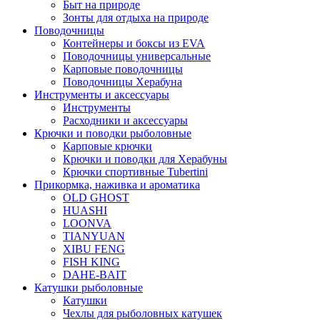
Быт на природе
Зонты для отдыха на природе
Поводочницы
Контейнеры и боксы из EVA
Поводочницы универсальные
Карповые поводочницы
Поводочницы Херабуна
Инструменты и аксессуары
Инструменты
Расходники и аксессуары
Крючки и поводки рыболовные
Карповые крючки
Крючки и поводки для Херабуны
Крючки спортивные Tubertini
Прикормка, наживка и ароматика
OLD GHOST
HUASHI
LOONVA
TIANYUAN
XIBU FENG
FISH KING
DAHE-BAIT
Катушки рыболовные
Катушки
Чехлы для рыболовных катушек