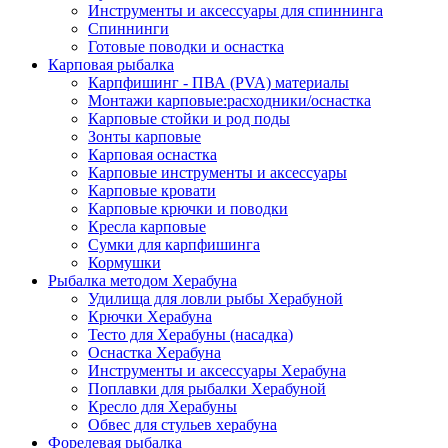
Инструменты и аксессуары для спиннинга
Спиннинги
Готовые поводки и оснастка
Карповая рыбалка
Карпфишинг - ПВА (PVA) материалы
Монтажи карповые:расходники/оснастка
Карповые стойки и род поды
Зонты карповые
Карповая оснастка
Карповые инструменты и аксессуары
Карповые кровати
Карповые крючки и поводки
Кресла карповые
Сумки для карпфишинга
Кормушки
Рыбалка методом Херабуна
Удилища для ловли рыбы Херабуной
Крючки Херабуна
Тесто для Херабуны (насадка)
Оснастка Херабуна
Инструменты и аксессуары Херабуна
Поплавки для рыбалки Херабуной
Кресло для Херабуны
Обвес для стульев херабуна
Форелевая рыбалка