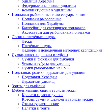
Удилища Херабуна
Фидерные и карповые удилища
Комплектующие к удилищам
Поплавки рыболовные и аксессуары к ним
Поплавки рыболовные
Поплавки для Херабуны
Батарейки для светящихся поплавков
Аксессуары для рыболовных поплавков
Лески и плетёные шнуры
Леска
Плетёные шнуры
Ледкоры и поводочный материал: карпфишинг
Сумки, рюкзаки, чехлы и тубусы
Сумки и рюкзаки для рыбалки
Чехлы и тубусы для удилищ
Сумки рыболовные из EVA
Подставки, ролики, держатели для удилищ
Подставки Херабуна
Держатели удилищ
Зонты для рыбалки
Мебель кемпинговая и туристическая
Кровати и раскладушки
Кресла, стулья и шезлонги туристические
Столы туристические
Палатки и тенты