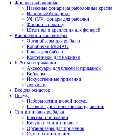
Фонари рыболовные
Навесные фонари на рыболовные кресла
Налобные фонарики
УФ (UV) фонари для рыбалки
Фонари в палатку
Штативы и крепления для фонарей
Коробочки и контейнеры
Органайзеры для рыбалки
Коробочки MEBAO
Боксы для блёсен
Контейнеры для наживки
Блёсны и приманки
Аксессуары для блесен и приманок
Воблеры
Искусственные приманки
Лягушки
Все для оснасток
Посуда
Наборы кемпинговой посуды
Газовое туристическое оборудование
Спиннинговая рыбалка
Блесны и приманки
Катушки спиннинговые
Органайзеры для приманок
Сумки спиннингиста