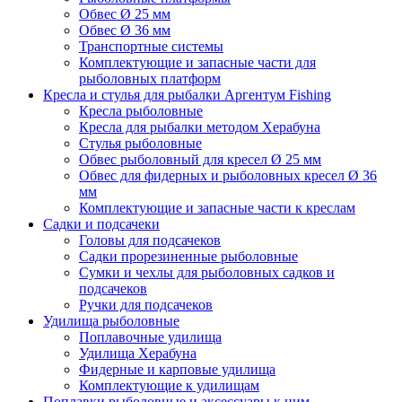
Обвес Ø 25 мм
Обвес Ø 36 мм
Транспортные системы
Комплектующие и запасные части для
рыболовных платформ
Кресла и стулья для рыбалки Аргентум Fishing
Кресла рыболовные
Кресла для рыбалки методом Херабуна
Стулья рыболовные
Обвес рыболовный для кресел Ø 25 мм
Обвес для фидерных и рыболовных кресел Ø 36
мм
Комплектующие и запасные части к креслам
Садки и подсачеки
Головы для подсачеков
Садки прорезиненные рыболовные
Сумки и чехлы для рыболовных садков и
подсачеков
Ручки для подсачеков
Удилища рыболовные
Поплавочные удилища
Удилища Херабуна
Фидерные и карповые удилища
Комплектующие к удилищам
Поплавки рыболовные и аксессуары к ним