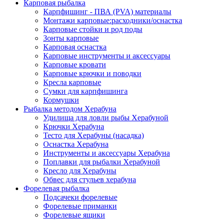
Карповая рыбалка
Карпфишинг - ПВА (PVA) материалы
Монтажи карповые:расходники/оснастка
Карповые стойки и род поды
Зонты карповые
Карповая оснастка
Карповые инструменты и аксессуары
Карповые кровати
Карповые крючки и поводки
Кресла карповые
Сумки для карпфишинга
Кормушки
Рыбалка методом Херабуна
Удилища для ловли рыбы Херабуной
Крючки Херабуна
Тесто для Херабуны (насадка)
Оснастка Херабуна
Инструменты и аксессуары Херабуна
Поплавки для рыбалки Херабуной
Кресло для Херабуны
Обвес для стульев херабуна
Форелевая рыбалка
Подсачеки форелевые
Форелевые приманки
Форелевые ящики