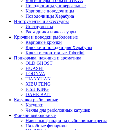
Контейнеры и боксы из EVA
Поводочницы универсальные
Карповые поводочницы
Поводочницы Херабуна
Инструменты и аксессуары
Инструменты
Расходники и аксессуары
Крючки и поводки рыболовные
Карповые крючки
Крючки и поводки для Херабуны
Крючки спортивные Tubertini
Прикормка, наживка и ароматика
OLD GHOST
HUASHI
LOONVA
TIANYUAN
XIBU FENG
FISH KING
DAHE-BAIT
Катушки рыболовные
Катушки
Чехлы для рыболовных катушек
Фонари рыболовные
Навесные фонари на рыболовные кресла
Налобные фонарики