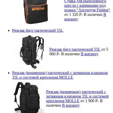
Сумка для рыболовного
кресла с карманами под
ножки "Аргентум Fishing"
от 1 320
Р
-
В наличии
В
корзину
Рюкзак баул тактический 55L
Рюкзак баул тактический 55L
от 5
060
Р
-
В наличии
В корзину
Рюкзак (вещмешок) тактический с затяжным клапаном
35L и системой крепления MOLLE
Рюкзак (вещмешок) тактический с
затяжным клапаном 35L и системой
крепления MOLLE
от 1 900
Р
-
В
наличии
В корзину