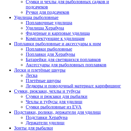
Сумки и чехлы для рыболовных садков и
подсачеков
Ручки для подсачеков
Удилища рыболовные
Поплавочные удилища
Удилища Херабуна
Фидерные и карповые удилища
Комплектующие к удилищам
Поплавки рыболовные и аксессуары к ним
Поплавки рыболовные
Поплавки для Херабуны
Батарейки для светящихся поплавков
Аксессуары для рыболовных поплавков
Лески и плетёные шнуры
Леска
Плетёные шнуры
Ледкоры и поводочный материал: карпфишинг
Сумки, рюкзаки, чехлы и тубусы
Сумки и рюкзаки для рыбалки
Чехлы и тубусы для удилищ
Сумки рыболовные из EVA
Подставки, ролики, держатели для удилищ
Подставки Херабуна
Держатели удилищ
Зонты для рыбалки