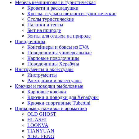
Мебель кемпинговая и туристическая
Кровати и раскладушки
Кресла, стулья и шезлонги туристические
Столы туристические
Палатки и тенты
Быт на природе
Зонты для отдыха на природе
Поводочницы
Контейнеры и боксы из EVA
Поводочницы универсальные
Карповые поводочницы
Поводочницы Херабуна
Инструменты и аксессуары
Инструменты
Расходники и аксессуары
Крючки и поводки рыболовные
Карповые крючки
Крючки и поводки для Херабуны
Крючки спортивные Tubertini
Прикормка, наживка и ароматика
OLD GHOST
HUASHI
LOONVA
TIANYUAN
XIBU FENG