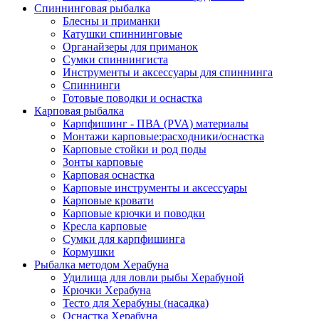
Спиннинговая рыбалка
Блесны и приманки
Катушки спиннинговые
Органайзеры для приманок
Сумки спиннингиста
Инструменты и аксессуары для спиннинга
Спиннинги
Готовые поводки и оснастка
Карповая рыбалка
Карпфишинг - ПВА (PVA) материалы
Монтажи карповые:расходники/оснастка
Карповые стойки и род поды
Зонты карповые
Карповая оснастка
Карповые инструменты и аксессуары
Карповые кровати
Карповые крючки и поводки
Кресла карповые
Сумки для карпфишинга
Кормушки
Рыбалка методом Херабуна
Удилища для ловли рыбы Херабуной
Крючки Херабуна
Тесто для Херабуны (насадка)
Оснастка Херабуна