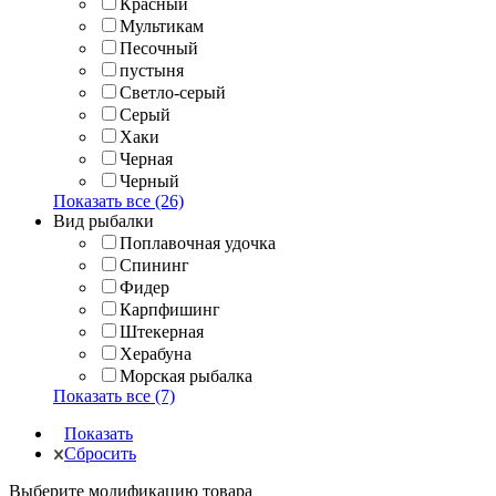
Красный
Мультикам
Песочный
пустыня
Светло-серый
Серый
Хаки
Черная
Черный
Показать все (26)
Вид рыбалки
Поплавочная удочка
Спининг
Фидер
Карпфишинг
Штекерная
Херабуна
Морская рыбалка
Показать все (7)
Показать
Сбросить
Выберите модификацию товара