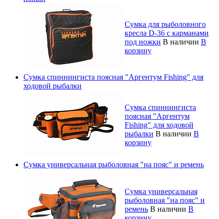
Сумка для рыболовного
кресла D-36 с карманами
под ножки
В наличии
В
корзину
Сумка спиннингиста поясная "Аргентум Fishing" для
ходовой рыбалки
Сумка спиннингиста
поясная "Аргентум
Fishing" для ходовой
рыбалки
В наличии
В
корзину
Сумка универсальная рыболовная "на пояс" и ремень
Сумка универсальная
рыболовная "на пояс" и
ремень
В наличии
В
корзину