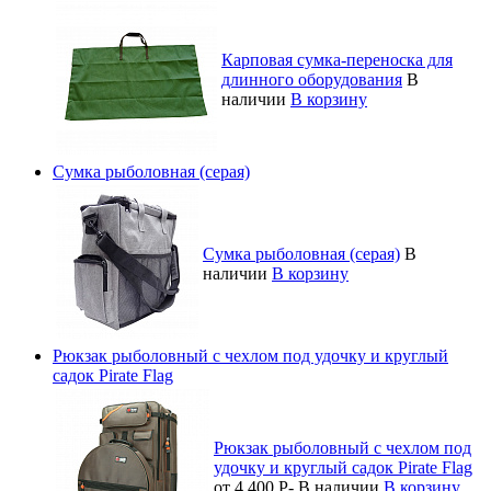
Карповая сумка-переноска для
длинного оборудования
В
наличии
В корзину
Сумка рыболовная (серая)
Сумка рыболовная (серая)
В
наличии
В корзину
Рюкзак рыболовный с чехлом под удочку и круглый
садок Pirate Flag
Рюкзак рыболовный с чехлом под
удочку и круглый садок Pirate Flag
от 4 400
Р
-
В наличии
В корзину