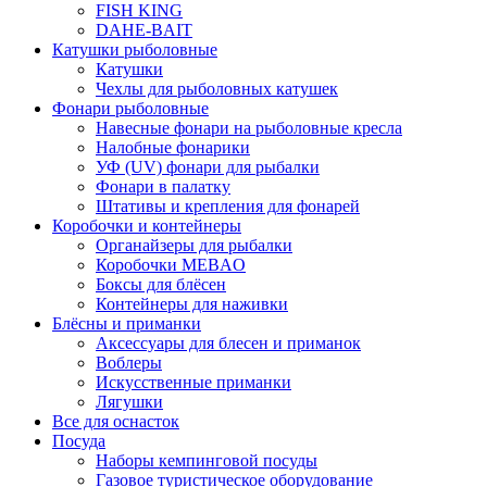
FISH KING
DAHE-BAIT
Катушки рыболовные
Катушки
Чехлы для рыболовных катушек
Фонари рыболовные
Навесные фонари на рыболовные кресла
Налобные фонарики
УФ (UV) фонари для рыбалки
Фонари в палатку
Штативы и крепления для фонарей
Коробочки и контейнеры
Органайзеры для рыбалки
Коробочки MEBAO
Боксы для блёсен
Контейнеры для наживки
Блёсны и приманки
Аксессуары для блесен и приманок
Воблеры
Искусственные приманки
Лягушки
Все для оснасток
Посуда
Наборы кемпинговой посуды
Газовое туристическое оборудование