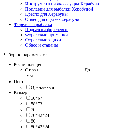
Инструменты и аксессуары Херабуна
Поплавки для рыбалки Херабуной
Кресло для Херабуны
Обвес для стульев херабуна
Форелевая рыбалка
Подсачеки форелевые
Форелевые приманки
Форелевые ящики
Обвес и стаканы
Выбор по параметрам:
Розничная цена
От
До
Цвет
Оранжевый
Размер
50*67
58*73
70
70*42*24
80
80*42*24