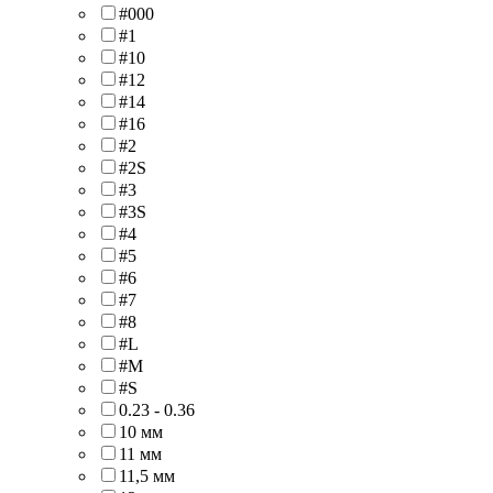
#000
#1
#10
#12
#14
#16
#2
#2S
#3
#3S
#4
#5
#6
#7
#8
#L
#M
#S
0.23 - 0.36
10 мм
11 мм
11,5 мм