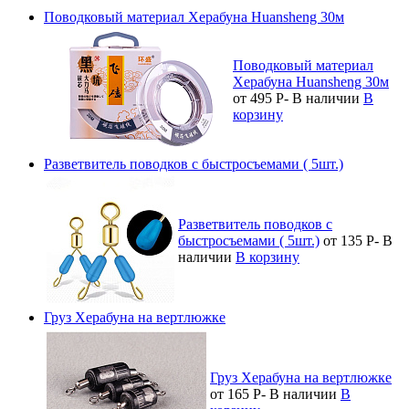
Поводковый материал Херабуна Huansheng 30м
Поводковый материал
Херабуна Huansheng 30м
от 495
Р
-
В наличии
В
корзину
Разветвитель поводков с быстросъемами ( 5шт.)
Разветвитель поводков с
быстросъемами ( 5шт.)
от 135
Р
-
В
наличии
В корзину
Груз Херабуна на вертлюжке
Груз Херабуна на вертлюжке
от 165
Р
-
В наличии
В