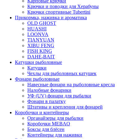
Карповые крючки
Крючки и поводки для Херабуны
Крючки спортивные Tubertini
Прикормка, наживка и ароматика
OLD GHOST
HUASHI
LOONVA
TIANYUAN
XIBU FENG
FISH KING
DAHE-BAIT
Катушки рыболовные
Катушки
Чехлы для рыболовных катушек
Фонари рыболовные
Навесные фонари на рыболовные кресла
Налобные фонарики
УФ (UV) фонари для рыбалки
Фонари в палатку
Штативы и крепления для фонарей
Коробочки и контейнеры
Органайзеры для рыбалки
Коробочки MEBAO
Боксы для блёсен
Контейнеры для наживки