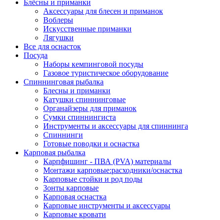
Блёсны и приманки
Аксессуары для блесен и приманок
Воблеры
Искусственные приманки
Лягушки
Все для оснасток
Посуда
Наборы кемпинговой посуды
Газовое туристическое оборудование
Спиннинговая рыбалка
Блесны и приманки
Катушки спиннинговые
Органайзеры для приманок
Сумки спиннингиста
Инструменты и аксессуары для спиннинга
Спиннинги
Готовые поводки и оснастка
Карповая рыбалка
Карпфишинг - ПВА (PVA) материалы
Монтажи карповые:расходники/оснастка
Карповые стойки и род поды
Зонты карповые
Карповая оснастка
Карповые инструменты и аксессуары
Карповые кровати