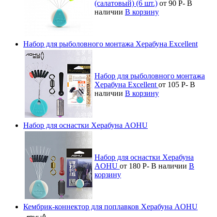
(салатовый) (6 шт.)
от 90
Р
-
В
наличии
В корзину
Набор для рыболовного монтажа Херабуна Excellent
Набор для рыболовного монтажа
Херабуна Excellent
от 105
Р
-
В
наличии
В корзину
Набор для оснастки Херабуна AOHU
Набор для оснастки Херабуна
AOHU
от 180
Р
-
В наличии
В
корзину
Кембрик-коннектор для поплавков Херабуна AOHU