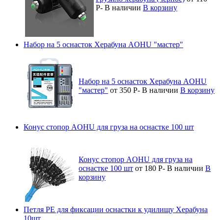
Р
-
В наличии
В корзину
Набор на 5 оснасток Херабуна AOHU "мастер"
Набор на 5 оснасток Херабуна AOHU
"мастер"
от 350
Р
-
В наличии
В корзину
Конус стопор AOHU для груза на оснастке 100 шт
Конус стопор AOHU для груза на
оснастке 100 шт
от 180
Р
-
В наличии
В
корзину
Петля PE для фиксации оснастки к удилищу Херабуна
10шт