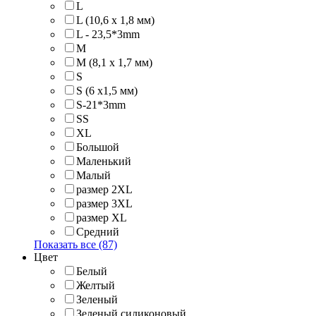
L
L (10,6 х 1,8 мм)
L - 23,5*3mm
M
M (8,1 х 1,7 мм)
S
S (6 х1,5 мм)
S-21*3mm
SS
XL
Большой
Маленький
Малый
размер 2XL
размер 3XL
размер XL
Средний
Показать все (87)
Цвет
Белый
Желтый
Зеленый
Зеленый силиконовый