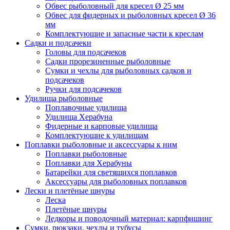
Обвес рыболовный для кресел Ø 25 мм
Обвес для фидерных и рыболовных кресел Ø 36
мм
Комплектующие и запасные части к креслам
Садки и подсачеки
Головы для подсачеков
Садки прорезиненные рыболовные
Сумки и чехлы для рыболовных садков и
подсачеков
Ручки для подсачеков
Удилища рыболовные
Поплавочные удилища
Удилища Херабуна
Фидерные и карповые удилища
Комплектующие к удилищам
Поплавки рыболовные и аксессуары к ним
Поплавки рыболовные
Поплавки для Херабуны
Батарейки для светящихся поплавков
Аксессуары для рыболовных поплавков
Лески и плетёные шнуры
Леска
Плетёные шнуры
Ледкоры и поводочный материал: карпфишинг
Сумки, рюкзаки, чехлы и тубусы