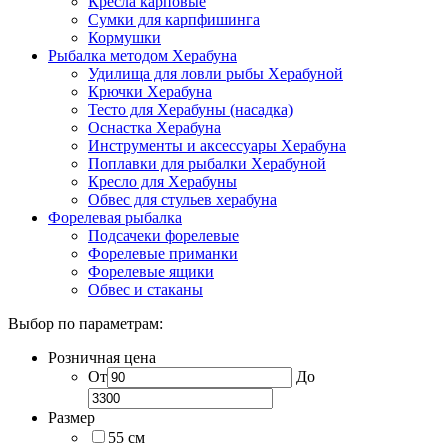
Кресла карповые
Сумки для карпфишинга
Кормушки
Рыбалка методом Херабуна
Удилища для ловли рыбы Херабуной
Крючки Херабуна
Тесто для Херабуны (насадка)
Оснастка Херабуна
Инструменты и аксессуары Херабуна
Поплавки для рыбалки Херабуной
Кресло для Херабуны
Обвес для стульев херабуна
Форелевая рыбалка
Подсачеки форелевые
Форелевые приманки
Форелевые ящики
Обвес и стаканы
Выбор по параметрам:
Розничная цена
От
До
Размер
55 см