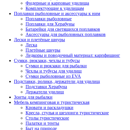
Фидерные и карповые удилища
Комплектующие к удилищам
Поплавки рыболовные и аксессуары к ним
Поплавки рыболовные
Поплавки для Херабуны
Батарейки для светящихся поплавков
Аксессуары для рыболовных поплавков
Лески и плетёные шнуры
Леска
Плетёные шнуры
Ледкоры и поводочный материал: карпфишинг
Сумки, рюкзаки, чехлы и тубусы
Сумки и рюкзаки для рыбалки
Чехлы и тубусы для удилищ
Сумки рыболовные из EVA
Подставки, ролики, держатели для удилищ
Подставки Херабуна
Держатели удилищ
Зонты для рыбалки
Мебель кемпинговая и туристическая
Кровати и раскладушки
Кресла, стулья и шезлонги туристические
Столы туристические
Палатки и тенты
Быт на природе