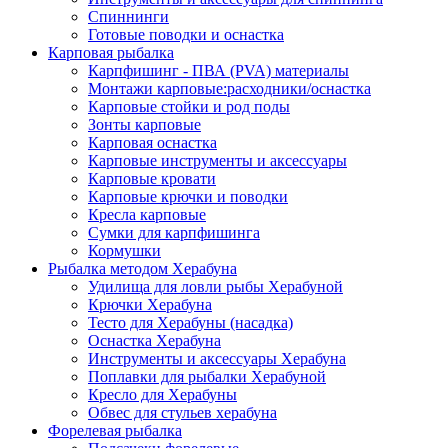
Спиннинги
Готовые поводки и оснастка
Карповая рыбалка
Карпфишинг - ПВА (PVA) материалы
Монтажи карповые:расходники/оснастка
Карповые стойки и род поды
Зонты карповые
Карповая оснастка
Карповые инструменты и аксессуары
Карповые кровати
Карповые крючки и поводки
Кресла карповые
Сумки для карпфишинга
Кормушки
Рыбалка методом Херабуна
Удилища для ловли рыбы Херабуной
Крючки Херабуна
Тесто для Херабуны (насадка)
Оснастка Херабуна
Инструменты и аксессуары Херабуна
Поплавки для рыбалки Херабуной
Кресло для Херабуны
Обвес для стульев херабуна
Форелевая рыбалка