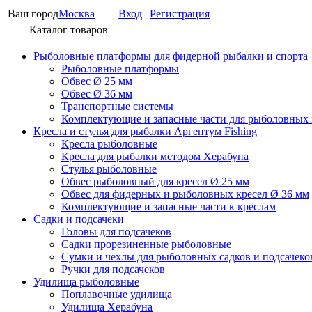
Ваш город
Москва
Вход
|
Регистрация
Каталог товаров
Рыболовные платформы для фидерной рыбалки и спорта
Рыболовные платформы
Обвес Ø 25 мм
Обвес Ø 36 мм
Транспортные системы
Комплектующие и запасные части для рыболовных
Кресла и стулья для рыбалки Аргентум Fishing
Кресла рыболовные
Кресла для рыбалки методом Херабуна
Стулья рыболовные
Обвес рыболовный для кресел Ø 25 мм
Обвес для фидерных и рыболовных кресел Ø 36 мм
Комплектующие и запасные части к креслам
Садки и подсачеки
Головы для подсачеков
Садки прорезиненные рыболовные
Сумки и чехлы для рыболовных садков и подсачеко
Ручки для подсачеков
Удилища рыболовные
Поплавочные удилища
Удилища Херабуна