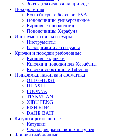
Зонты для отдыха на природе
Поводочницы
Контейнеры и боксы из EVA
Поводочницы универсальные
Карповые поводочницы
Поводочницы Херабуна
Инструменты и аксессуары
Инструменты
Расходники и аксессуары
Крючки и поводки рыболовные
Карповые крючки
Крючки и поводки для Херабуны
Крючки спортивные Tubertini
Прикормка, наживка и ароматика
OLD GHOST
HUASHI
LOONVA
TIANYUAN
XIBU FENG
FISH KING
DAHE-BAIT
Катушки рыболовные
Катушки
Чехлы для рыболовных катушек
Фонари рыболовные