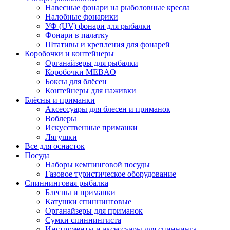
Навесные фонари на рыболовные кресла
Налобные фонарики
УФ (UV) фонари для рыбалки
Фонари в палатку
Штативы и крепления для фонарей
Коробочки и контейнеры
Органайзеры для рыбалки
Коробочки MEBAO
Боксы для блёсен
Контейнеры для наживки
Блёсны и приманки
Аксессуары для блесен и приманок
Воблеры
Искусственные приманки
Лягушки
Все для оснасток
Посуда
Наборы кемпинговой посуды
Газовое туристическое оборудование
Спиннинговая рыбалка
Блесны и приманки
Катушки спиннинговые
Органайзеры для приманок
Сумки спиннингиста
Инструменты и аксессуары для спиннинга