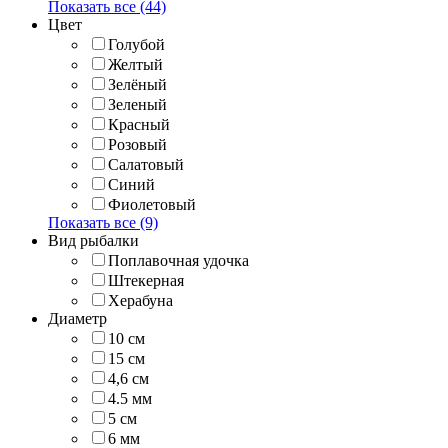
Показать все (44)
Цвет
Голубой
Желтый
Зелёный
Зеленый
Красный
Розовый
Салатовый
Синий
Фиолетовый
Показать все (9)
Вид рыбалки
Поплавочная удочка
Штекерная
Херабуна
Диаметр
10 см
15 см
4,6 см
4.5 мм
5 см
6 мм