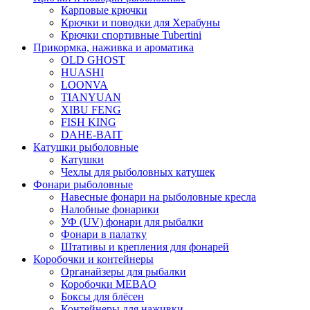
Карповые крючки
Крючки и поводки для Херабуны
Крючки спортивные Tubertini
Прикормка, наживка и ароматика
OLD GHOST
HUASHI
LOONVA
TIANYUAN
XIBU FENG
FISH KING
DAHE-BAIT
Катушки рыболовные
Катушки
Чехлы для рыболовных катушек
Фонари рыболовные
Навесные фонари на рыболовные кресла
Налобные фонарики
УФ (UV) фонари для рыбалки
Фонари в палатку
Штативы и крепления для фонарей
Коробочки и контейнеры
Органайзеры для рыбалки
Коробочки MEBAO
Боксы для блёсен
Контейнеры для наживки