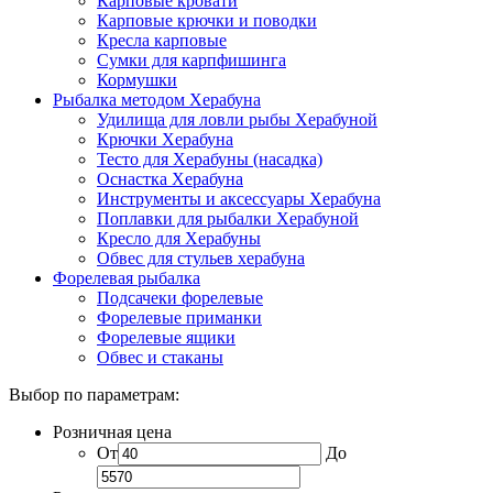
Карповые кровати
Карповые крючки и поводки
Кресла карповые
Сумки для карпфишинга
Кормушки
Рыбалка методом Херабуна
Удилища для ловли рыбы Херабуной
Крючки Херабуна
Тесто для Херабуны (насадка)
Оснастка Херабуна
Инструменты и аксессуары Херабуна
Поплавки для рыбалки Херабуной
Кресло для Херабуны
Обвес для стульев херабуна
Форелевая рыбалка
Подсачеки форелевые
Форелевые приманки
Форелевые ящики
Обвес и стаканы
Выбор по параметрам:
Розничная цена
От
До