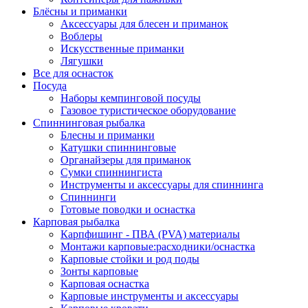
Блёсны и приманки
Аксессуары для блесен и приманок
Воблеры
Искусственные приманки
Лягушки
Все для оснасток
Посуда
Наборы кемпинговой посуды
Газовое туристическое оборудование
Спиннинговая рыбалка
Блесны и приманки
Катушки спиннинговые
Органайзеры для приманок
Сумки спиннингиста
Инструменты и аксессуары для спиннинга
Спиннинги
Готовые поводки и оснастка
Карповая рыбалка
Карпфишинг - ПВА (PVA) материалы
Монтажи карповые:расходники/оснастка
Карповые стойки и род поды
Зонты карповые
Карповая оснастка
Карповые инструменты и аксессуары