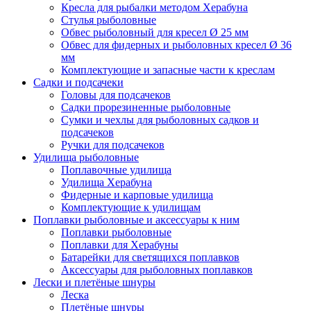
Кресла для рыбалки методом Херабуна
Стулья рыболовные
Обвес рыболовный для кресел Ø 25 мм
Обвес для фидерных и рыболовных кресел Ø 36
мм
Комплектующие и запасные части к креслам
Садки и подсачеки
Головы для подсачеков
Садки прорезиненные рыболовные
Сумки и чехлы для рыболовных садков и
подсачеков
Ручки для подсачеков
Удилища рыболовные
Поплавочные удилища
Удилища Херабуна
Фидерные и карповые удилища
Комплектующие к удилищам
Поплавки рыболовные и аксессуары к ним
Поплавки рыболовные
Поплавки для Херабуны
Батарейки для светящихся поплавков
Аксессуары для рыболовных поплавков
Лески и плетёные шнуры
Леска
Плетёные шнуры