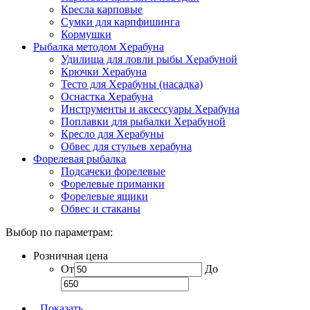
Кресла карповые
Сумки для карпфишинга
Кормушки
Рыбалка методом Херабуна
Удилища для ловли рыбы Херабуной
Крючки Херабуна
Тесто для Херабуны (насадка)
Оснастка Херабуна
Инструменты и аксессуары Херабуна
Поплавки для рыбалки Херабуной
Кресло для Херабуны
Обвес для стульев херабуна
Форелевая рыбалка
Подсачеки форелевые
Форелевые приманки
Форелевые ящики
Обвес и стаканы
Выбор по параметрам:
Розничная цена
От
До
Показать