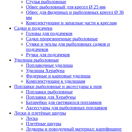
Стулья рыболовные
Обвес рыболовный для кресел Ø 25 мм
Обвес для фидерных и рыболовных кресел Ø 36
мм
Комплектующие и запасные части к креслам
Садки и подсачеки
Головы для подсачеков
Садки прорезиненные рыболовные
Сумки и чехлы для рыболовных садков и
подсачеков
Ручки для подсачеков
Удилища рыболовные
Поплавочные удилища
Удилища Херабуна
Фидерные и карповые удилища
Комплектующие к удилищам
Поплавки рыболовные и аксессуары к ним
Поплавки рыболовные
Поплавки для Херабуны
Батарейки для светящихся поплавков
Аксессуары для рыболовных поплавков
Лески и плетёные шнуры
Леска
Плетёные шнуры
Ледкоры и поводочный материал: карпфишинг