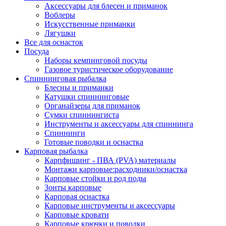
Аксессуары для блесен и приманок
Воблеры
Искусственные приманки
Лягушки
Все для оснасток
Посуда
Наборы кемпинговой посуды
Газовое туристическое оборудование
Спиннинговая рыбалка
Блесны и приманки
Катушки спиннинговые
Органайзеры для приманок
Сумки спиннингиста
Инструменты и аксессуары для спиннинга
Спиннинги
Готовые поводки и оснастка
Карповая рыбалка
Карпфишинг - ПВА (PVA) материалы
Монтажи карповые:расходники/оснастка
Карповые стойки и род поды
Зонты карповые
Карповая оснастка
Карповые инструменты и аксессуары
Карповые кровати
Карповые крючки и поводки