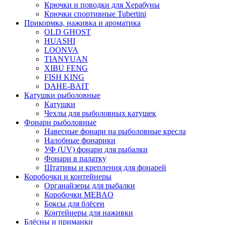
Крючки и поводки для Херабуны
Крючки спортивные Tubertini
Прикормка, наживка и ароматика
OLD GHOST
HUASHI
LOONVA
TIANYUAN
XIBU FENG
FISH KING
DAHE-BAIT
Катушки рыболовные
Катушки
Чехлы для рыболовных катушек
Фонари рыболовные
Навесные фонари на рыболовные кресла
Налобные фонарики
УФ (UV) фонари для рыбалки
Фонари в палатку
Штативы и крепления для фонарей
Коробочки и контейнеры
Органайзеры для рыбалки
Коробочки MEBAO
Боксы для блёсен
Контейнеры для наживки
Блёсны и приманки