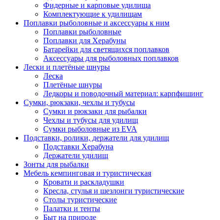
Фидерные и карповые удилища
Комплектующие к удилищам
Поплавки рыболовные и аксессуары к ним
Поплавки рыболовные
Поплавки для Херабуны
Батарейки для светящихся поплавков
Аксессуары для рыболовных поплавков
Лески и плетёные шнуры
Леска
Плетёные шнуры
Ледкоры и поводочный материал: карпфишинг
Сумки, рюкзаки, чехлы и тубусы
Сумки и рюкзаки для рыбалки
Чехлы и тубусы для удилищ
Сумки рыболовные из EVA
Подставки, ролики, держатели для удилищ
Подставки Херабуна
Держатели удилищ
Зонты для рыбалки
Мебель кемпинговая и туристическая
Кровати и раскладушки
Кресла, стулья и шезлонги туристические
Столы туристические
Палатки и тенты
Быт на природе