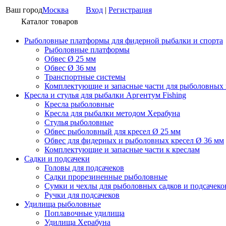
Ваш город
Москва
Вход
|
Регистрация
Каталог товаров
Рыболовные платформы для фидерной рыбалки и спорта
Рыболовные платформы
Обвес Ø 25 мм
Обвес Ø 36 мм
Транспортные системы
Комплектующие и запасные части для рыболовных
Кресла и стулья для рыбалки Аргентум Fishing
Кресла рыболовные
Кресла для рыбалки методом Херабуна
Стулья рыболовные
Обвес рыболовный для кресел Ø 25 мм
Обвес для фидерных и рыболовных кресел Ø 36 мм
Комплектующие и запасные части к креслам
Садки и подсачеки
Головы для подсачеков
Садки прорезиненные рыболовные
Сумки и чехлы для рыболовных садков и подсачеко
Ручки для подсачеков
Удилища рыболовные
Поплавочные удилища
Удилища Херабуна