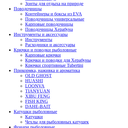
Зонты для отдыха на природе
Поводочницы
Контейнеры и боксы из EVA
Поводочницы универсальные
Карповые поводочницы
Поводочницы Херабуна
Инструменты и аксессуары
Инструменты
Расходники и аксессуары
Крючки и поводки рыболовные
Карповые крючки
Крючки и поводки для Херабуны
Крючки спортивные Tubertini
Прикормка, наживка и ароматика
OLD GHOST
HUASHI
LOONVA
TIANYUAN
XIBU FENG
FISH KING
DAHE-BAIT
Катушки рыболовные
Катушки
Чехлы для рыболовных катушек
Фонари рыболовные