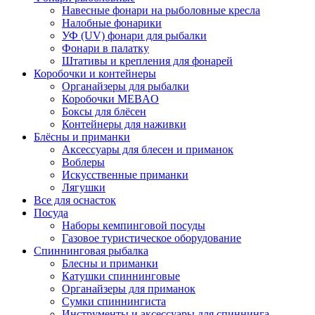
Навесные фонари на рыболовные кресла
Налобные фонарики
УФ (UV) фонари для рыбалки
Фонари в палатку
Штативы и крепления для фонарей
Коробочки и контейнеры
Органайзеры для рыбалки
Коробочки MEBAO
Боксы для блёсен
Контейнеры для наживки
Блёсны и приманки
Аксессуары для блесен и приманок
Воблеры
Искусственные приманки
Лягушки
Все для оснасток
Посуда
Наборы кемпинговой посуды
Газовое туристическое оборудование
Спиннинговая рыбалка
Блесны и приманки
Катушки спиннинговые
Органайзеры для приманок
Сумки спиннингиста
Инструменты и аксессуары для спиннинга