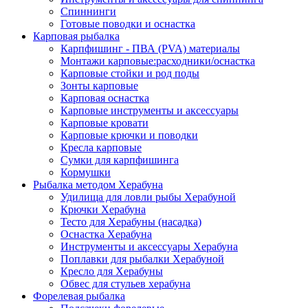
Спиннинги
Готовые поводки и оснастка
Карповая рыбалка
Карпфишинг - ПВА (PVA) материалы
Монтажи карповые:расходники/оснастка
Карповые стойки и род поды
Зонты карповые
Карповая оснастка
Карповые инструменты и аксессуары
Карповые кровати
Карповые крючки и поводки
Кресла карповые
Сумки для карпфишинга
Кормушки
Рыбалка методом Херабуна
Удилища для ловли рыбы Херабуной
Крючки Херабуна
Тесто для Херабуны (насадка)
Оснастка Херабуна
Инструменты и аксессуары Херабуна
Поплавки для рыбалки Херабуной
Кресло для Херабуны
Обвес для стульев херабуна
Форелевая рыбалка