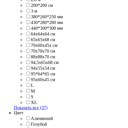
200*200 см
3 м
380*260*250 мм
430*280*280 мм
440*300*300 мм
64x64x64 см
65х65х68 см
70x60x45x см
70х70х70 см
88х88х70 см
94,5х65х68 см
94x55x54 см
95*64*65 см
95x60x45 см
L
M
S
XL
Показать все (37)
Цвет
Алюминий
Голубой