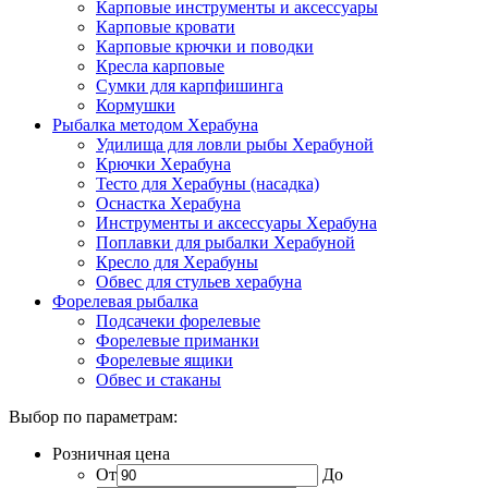
Карповые инструменты и аксессуары
Карповые кровати
Карповые крючки и поводки
Кресла карповые
Сумки для карпфишинга
Кормушки
Рыбалка методом Херабуна
Удилища для ловли рыбы Херабуной
Крючки Херабуна
Тесто для Херабуны (насадка)
Оснастка Херабуна
Инструменты и аксессуары Херабуна
Поплавки для рыбалки Херабуной
Кресло для Херабуны
Обвес для стульев херабуна
Форелевая рыбалка
Подсачеки форелевые
Форелевые приманки
Форелевые ящики
Обвес и стаканы
Выбор по параметрам:
Розничная цена
От
До