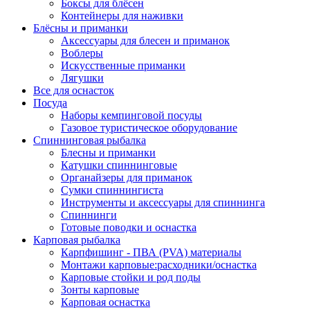
Боксы для блёсен
Контейнеры для наживки
Блёсны и приманки
Аксессуары для блесен и приманок
Воблеры
Искусственные приманки
Лягушки
Все для оснасток
Посуда
Наборы кемпинговой посуды
Газовое туристическое оборудование
Спиннинговая рыбалка
Блесны и приманки
Катушки спиннинговые
Органайзеры для приманок
Сумки спиннингиста
Инструменты и аксессуары для спиннинга
Спиннинги
Готовые поводки и оснастка
Карповая рыбалка
Карпфишинг - ПВА (PVA) материалы
Монтажи карповые:расходники/оснастка
Карповые стойки и род поды
Зонты карповые
Карповая оснастка