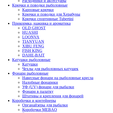
Расходники и аксессуары
Крючки и поводки рыболовные
Карповые крючки
Крючки и поводки для Херабуны
Крючки спортивные Tubertini
Прикормка, наживка и ароматика
OLD GHOST
HUASHI
LOONVA
TIANYUAN
XIBU FENG
FISH KING
DAHE-BAIT
Катушки рыболовные
Катушки
Чехлы для рыболовных катушек
Фонари рыболовные
Навесные фонари на рыболовные кресла
Налобные фонарики
УФ (UV) фонари для рыбалки
Фонари в палатку
Штативы и крепления для фонарей
Коробочки и контейнеры
Органайзеры для рыбалки
Коробочки MEBAO