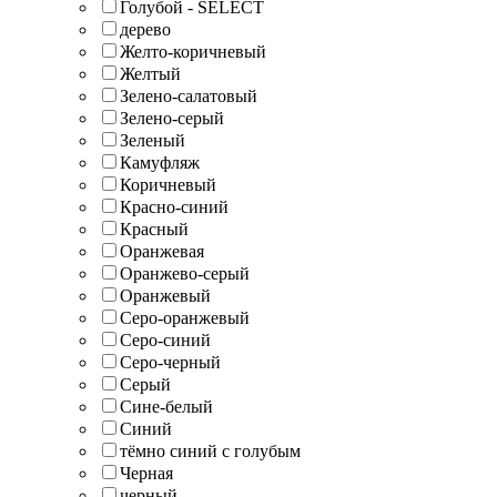
Голубой - SELECT
дерево
Желто-коричневый
Желтый
Зелено-салатовый
Зелено-серый
Зеленый
Камуфляж
Коричневый
Красно-синий
Красный
Оранжевая
Оранжево-серый
Оранжевый
Серо-оранжевый
Серо-синий
Серо-черный
Серый
Сине-белый
Синий
тёмно синий с голубым
Черная
черный