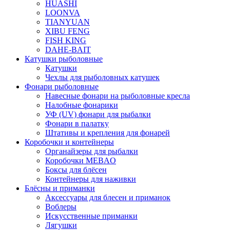
HUASHI
LOONVA
TIANYUAN
XIBU FENG
FISH KING
DAHE-BAIT
Катушки рыболовные
Катушки
Чехлы для рыболовных катушек
Фонари рыболовные
Навесные фонари на рыболовные кресла
Налобные фонарики
УФ (UV) фонари для рыбалки
Фонари в палатку
Штативы и крепления для фонарей
Коробочки и контейнеры
Органайзеры для рыбалки
Коробочки MEBAO
Боксы для блёсен
Контейнеры для наживки
Блёсны и приманки
Аксессуары для блесен и приманок
Воблеры
Искусственные приманки
Лягушки