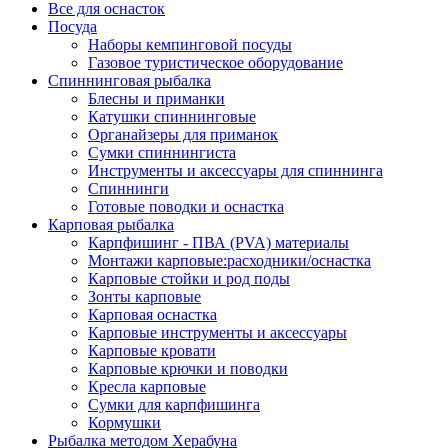
Все для оснасток
Посуда
Наборы кемпинговой посуды
Газовое туристическое оборудование
Спиннинговая рыбалка
Блесны и приманки
Катушки спиннинговые
Органайзеры для приманок
Сумки спиннингиста
Инструменты и аксессуары для спиннинга
Спиннинги
Готовые поводки и оснастка
Карповая рыбалка
Карпфишинг - ПВА (PVA) материалы
Монтажи карповые:расходники/оснастка
Карповые стойки и род поды
Зонты карповые
Карповая оснастка
Карповые инструменты и аксессуары
Карповые кровати
Карповые крючки и поводки
Кресла карповые
Сумки для карпфишинга
Кормушки
Рыбалка методом Херабуна