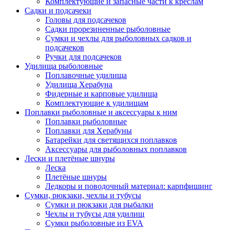
Комплектующие и запасные части к креслам
Садки и подсачеки
Головы для подсачеков
Садки прорезиненные рыболовные
Сумки и чехлы для рыболовных садков и
подсачеков
Ручки для подсачеков
Удилища рыболовные
Поплавочные удилища
Удилища Херабуна
Фидерные и карповые удилища
Комплектующие к удилищам
Поплавки рыболовные и аксессуары к ним
Поплавки рыболовные
Поплавки для Херабуны
Батарейки для светящихся поплавков
Аксессуары для рыболовных поплавков
Лески и плетёные шнуры
Леска
Плетёные шнуры
Ледкоры и поводочный материал: карпфишинг
Сумки, рюкзаки, чехлы и тубусы
Сумки и рюкзаки для рыбалки
Чехлы и тубусы для удилищ
Сумки рыболовные из EVA