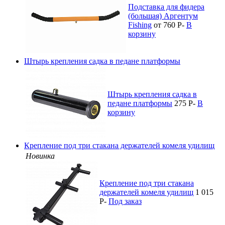
Подставка для фидера
(большая) Аргентум
Fishing
от 760
P
-
В
корзину
Штырь крепления садка в педане платформы
Штырь крепления садка в
педане платформы
275
P
-
В
корзину
Крепление под три стакана держателей комеля удилищ
Новинка
Крепление под три стакана
держателей комеля удилищ
1 015
P
-
Под заказ