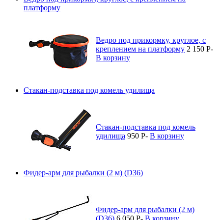
платформу
Ведро под прикормку, круглое, с
креплением на платформу
2 150
P
-
В корзину
Стакан-подставка под комель удилища
Стакан-подставка под комель
удилища
950
P
-
В корзину
Фидер-арм для рыбалки (2 м) (D36)
Фидер-арм для рыбалки (2 м)
(D36)
6 050
P
-
В корзину