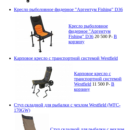
Кресло рыболовное фидерное "Аргентум Fishing" D36
Кресло рыболовное
фидерное "Аргентум
Fishing" D36
20 500
P
-
В
корзину
Карповое кресло с транспортной системой Westfield
Карповое кресло с
транспортной системой
Westfield
11 500
P
-
В
корзину
Стул складной для рыбалки с чехлом Westfield (WFC-
170GW)
Стул складной для рыбалки с чехлом