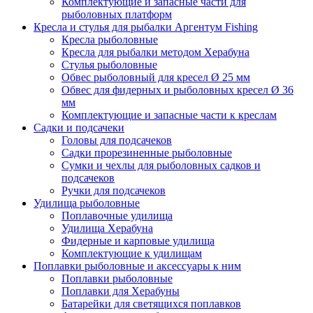
Комплектующие и запасные части для
рыболовных платформ
Кресла и стулья для рыбалки Аргентум Fishing
Кресла рыболовные
Кресла для рыбалки методом Херабуна
Стулья рыболовные
Обвес рыболовный для кресел Ø 25 мм
Обвес для фидерных и рыболовных кресел Ø 36
мм
Комплектующие и запасные части к креслам
Садки и подсачеки
Головы для подсачеков
Садки прорезиненные рыболовные
Сумки и чехлы для рыболовных садков и
подсачеков
Ручки для подсачеков
Удилища рыболовные
Поплавочные удилища
Удилища Херабуна
Фидерные и карповые удилища
Комплектующие к удилищам
Поплавки рыболовные и аксессуары к ним
Поплавки рыболовные
Поплавки для Херабуны
Батарейки для светящихся поплавков