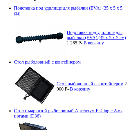
Подставка под удилище для рыбалки (EVA) (35 x 5 x 5
см)
Подставка под удилище для
рыбалки (EVA) (35 x 5 x 5 см)
1 265
P
-
В корзину
Стол рыболовный с контейнером
Стол рыболовный с контейнером
2
900
P
-
В корзину
Стол с маркизой рыболовный Аргентум Fishing с 2-мя
ногами (D36)