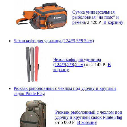
Сумка универсальная
рыболовная "на пояс" и
ремень
2 420
P
-
В корзину
Чехол кофр для удилища (124*9,5*8,5 см)
Чехол кофр для удилища
(124*9,5*8,5 см)
от 2 145
P
-
В
корзину
Рюкзак рыболовный с чехлом под удочку и круглый
садок Pirate Flag
Рюкзак рыболовный с чехлом под
удочку и круглый садок Pirate Flag
от 5 060
P
-
В корзину