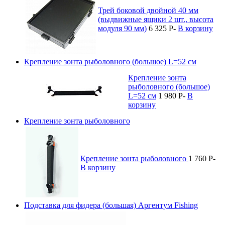
Трей боковой двойной 40 мм
(выдвижные ящики 2 шт., высота
модуля 90 мм)
6 325
P
-
В корзину
Крепление зонта рыболовного (большое) L=52 см
Крепление зонта
рыболовного (большое)
L=52 см
1 980
P
-
В
корзину
Крепление зонта рыболовного
Крепление зонта рыболовного
1 760
P
-
В корзину
Подставка для фидера (большая) Аргентум Fishing