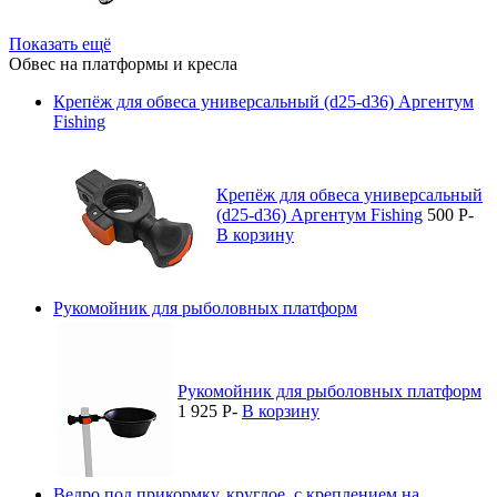
Показать ещё
Обвес на платформы и кресла
Крепёж для обвеса универсальный (d25-d36) Аргентум
Fishing
Крепёж для обвеса универсальный
(d25-d36) Аргентум Fishing
500
P
-
В корзину
Рукомойник для рыболовных платформ
Рукомойник для рыболовных платформ
1 925
P
-
В корзину
Ведро под прикормку, круглое, с креплением на