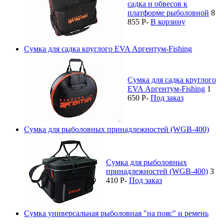
садка и обвесов к
платформе рыболовной
8
855
P
-
В корзину
Сумка для садка круглого EVA Аргентум-Fishing
Сумка для садка круглого
EVA Аргентум-Fishing
1
650
P
-
Под заказ
Сумка для рыболовных принадлежностей (WGB-400)
Сумка для рыболовных
принадлежностей (WGB-400)
3
410
P
-
Под заказ
Сумка универсальная рыболовная "на пояс" и ремень