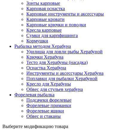
Зонты карповые
Карповая оснастка
Карповые инструменты и аксессуары
Карповые кровати
Карповые крючки и поводки
Кресла карповые
Сумки для карпфишинга
Кормушки
Рыбалка методом Херабуна
Удилища для ловли рыбы Херабуной
Крючки Херабуна
Тесто для Херабуны (насадка)
Оснастка Херабуна
Инструменты и аксессуары Херабуна
Поплавки для рыбалки Херабуной
Кресло для Херабуны
Обвес для стульев херабуна
Форелевая рыбалка
Подсачеки форелевые
Форелевые приманки
Форелевые ящики
Обвес и стаканы
Выберите модификацию товара