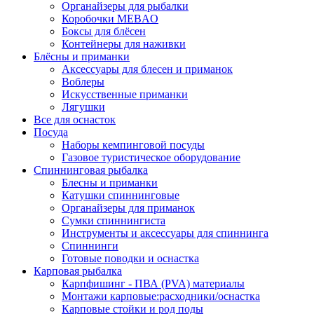
Органайзеры для рыбалки
Коробочки MEBAO
Боксы для блёсен
Контейнеры для наживки
Блёсны и приманки
Аксессуары для блесен и приманок
Воблеры
Искусственные приманки
Лягушки
Все для оснасток
Посуда
Наборы кемпинговой посуды
Газовое туристическое оборудование
Спиннинговая рыбалка
Блесны и приманки
Катушки спиннинговые
Органайзеры для приманок
Сумки спиннингиста
Инструменты и аксессуары для спиннинга
Спиннинги
Готовые поводки и оснастка
Карповая рыбалка
Карпфишинг - ПВА (PVA) материалы
Монтажи карповые:расходники/оснастка
Карповые стойки и род поды