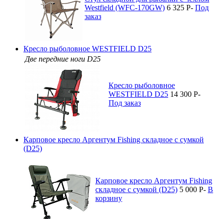
Westfield (WFC-170GW)
6 325
P
-
Под
заказ
Кресло рыболовное WESTFIELD D25
Две передние ноги D25
Кресло рыболовное
WESTFIELD D25
14 300
P
-
Под заказ
Карповое кресло Аргентум Fishing складное с сумкой
(D25)
Карповое кресло Аргентум Fishing
складное с сумкой (D25)
5 000
P
-
В
корзину