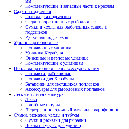
мм
Комплектующие и запасные части к креслам
Садки и подсачеки
Головы для подсачеков
Садки прорезиненные рыболовные
Сумки и чехлы для рыболовных садков и
подсачеков
Ручки для подсачеков
Удилища рыболовные
Поплавочные удилища
Удилища Херабуна
Фидерные и карповые удилища
Комплектующие к удилищам
Поплавки рыболовные и аксессуары к ним
Поплавки рыболовные
Поплавки для Херабуны
Батарейки для светящихся поплавков
Аксессуары для рыболовных поплавков
Лески и плетёные шнуры
Леска
Плетёные шнуры
Ледкоры и поводочный материал: карпфишинг
Сумки, рюкзаки, чехлы и тубусы
Сумки и рюкзаки для рыбалки
Чехлы и тубусы для удилищ