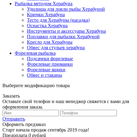
Рыбалка методом Херабуна
Удилища для ловли рыбы Херабуной
Крючки Херабуна
Тесто для Херабуны (насадка)
Оснастка Херабуна
Инструменты и аксессуары Херабуна
Поплавки для рыбалки Херабуной
Кресло для Херабуны
Обвес для стульев херабуна
Форелевая рыбалка
Подсачеки форелевые
Форелевые приманки
Форелевые ящики
Обвес и стаканы
Выберите модификацию товара
Заказать
Оставьте свой телефон и наш менеджер свяжется с вами для
оформления заказа.
Отправить
Оформить предзаказ
Старт начала продаж сентябрь 2019 года!
Предоплата
0 рублей