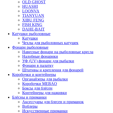
OLD GHOST
HUASHI
LOONVA
TIANYUAN
XIBU FENG
FISH KING
DAHE-BAIT
Катушки рыболовные
Катушки
Чехлы для рыболовных катушек
Фонари рыболовные
Навесные фонари на рыболовные кресла
Налобные фонарики
УФ (UV) фонари для рыбалки
Фонари в палатку
Штативы и крепления для фонарей
Коробочки и контейнеры
Органайзеры для рыбалки
Коробочки MEBAO
Боксы для блёсен
Контейнеры для наживки
Блёсны и приманки
Аксессуары для блесен и приманок
Воблеры
Искусственные приманки