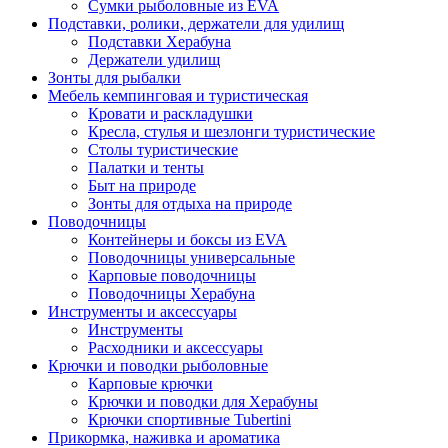
Сумки рыболовные из EVA
Подставки, ролики, держатели для удилищ
Подставки Херабуна
Держатели удилищ
Зонты для рыбалки
Мебель кемпинговая и туристическая
Кровати и раскладушки
Кресла, стулья и шезлонги туристические
Столы туристические
Палатки и тенты
Быт на природе
Зонты для отдыха на природе
Поводочницы
Контейнеры и боксы из EVA
Поводочницы универсальные
Карповые поводочницы
Поводочницы Херабуна
Инструменты и аксессуары
Инструменты
Расходники и аксессуары
Крючки и поводки рыболовные
Карповые крючки
Крючки и поводки для Херабуны
Крючки спортивные Tubertini
Прикормка, наживка и ароматика