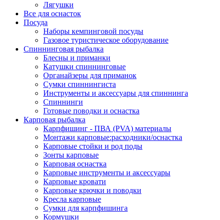
Лягушки
Все для оснасток
Посуда
Наборы кемпинговой посуды
Газовое туристическое оборудование
Спиннинговая рыбалка
Блесны и приманки
Катушки спиннинговые
Органайзеры для приманок
Сумки спиннингиста
Инструменты и аксессуары для спиннинга
Спиннинги
Готовые поводки и оснастка
Карповая рыбалка
Карпфишинг - ПВА (PVA) материалы
Монтажи карповые:расходники/оснастка
Карповые стойки и род поды
Зонты карповые
Карповая оснастка
Карповые инструменты и аксессуары
Карповые кровати
Карповые крючки и поводки
Кресла карповые
Сумки для карпфишинга
Кормушки