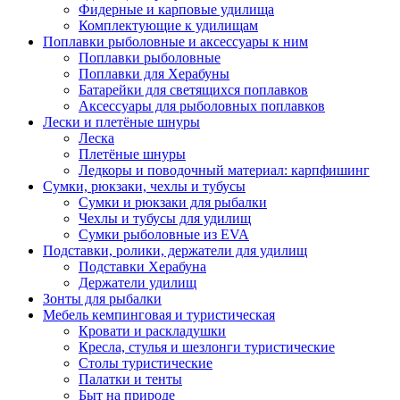
Фидерные и карповые удилища
Комплектующие к удилищам
Поплавки рыболовные и аксессуары к ним
Поплавки рыболовные
Поплавки для Херабуны
Батарейки для светящихся поплавков
Аксессуары для рыболовных поплавков
Лески и плетёные шнуры
Леска
Плетёные шнуры
Ледкоры и поводочный материал: карпфишинг
Сумки, рюкзаки, чехлы и тубусы
Сумки и рюкзаки для рыбалки
Чехлы и тубусы для удилищ
Сумки рыболовные из EVA
Подставки, ролики, держатели для удилищ
Подставки Херабуна
Держатели удилищ
Зонты для рыбалки
Мебель кемпинговая и туристическая
Кровати и раскладушки
Кресла, стулья и шезлонги туристические
Столы туристические
Палатки и тенты
Быт на природе