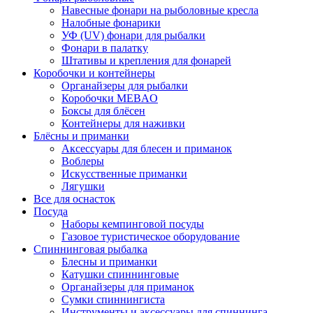
Навесные фонари на рыболовные кресла
Налобные фонарики
УФ (UV) фонари для рыбалки
Фонари в палатку
Штативы и крепления для фонарей
Коробочки и контейнеры
Органайзеры для рыбалки
Коробочки MEBAO
Боксы для блёсен
Контейнеры для наживки
Блёсны и приманки
Аксессуары для блесен и приманок
Воблеры
Искусственные приманки
Лягушки
Все для оснасток
Посуда
Наборы кемпинговой посуды
Газовое туристическое оборудование
Спиннинговая рыбалка
Блесны и приманки
Катушки спиннинговые
Органайзеры для приманок
Сумки спиннингиста
Инструменты и аксессуары для спиннинга