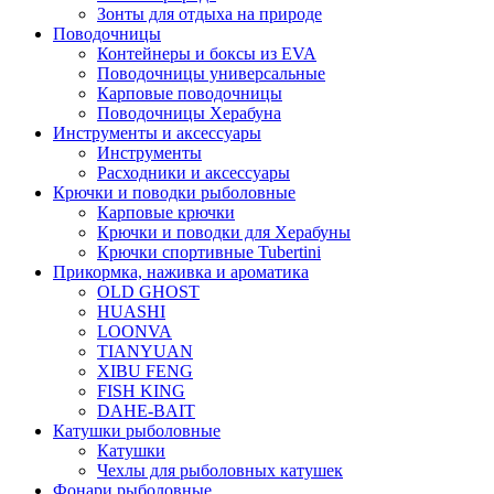
Зонты для отдыха на природе
Поводочницы
Контейнеры и боксы из EVA
Поводочницы универсальные
Карповые поводочницы
Поводочницы Херабуна
Инструменты и аксессуары
Инструменты
Расходники и аксессуары
Крючки и поводки рыболовные
Карповые крючки
Крючки и поводки для Херабуны
Крючки спортивные Tubertini
Прикормка, наживка и ароматика
OLD GHOST
HUASHI
LOONVA
TIANYUAN
XIBU FENG
FISH KING
DAHE-BAIT
Катушки рыболовные
Катушки
Чехлы для рыболовных катушек
Фонари рыболовные