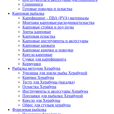
Спиннинги
Готовые поводки и оснастка
Карповая рыбалка
Карпфишинг - ПВА (PVA) материалы
Монтажи карповые:расходники/оснастка
Карповые стойки и род поды
Зонты карповые
Карповая оснастка
Карповые инструменты и аксессуары
Карповые кровати
Карповые крючки и поводки
Кресла карповые
Сумки для карпфишинга
Кормушки
Рыбалка методом Херабуна
Удилища для ловли рыбы Херабуной
Крючки Херабуна
Тесто для Херабуны (насадка)
Оснастка Херабуна
Инструменты и аксессуары Херабуна
Поплавки для рыбалки Херабуной
Кресло для Херабуны
Обвес для стульев херабуна
Форелевая рыбалка