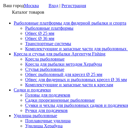
Ваш город
Москва
Вход
|
Регистрация
Каталог товаров
Рыболовные платформы для фидерной рыбалки и спорта
Рыболовные платформы
Обвес Ø 25 мм
Обвес Ø 36 мм
Транспортные системы
Комплектующие и запасные части для рыболовных
Кресла и стулья для рыбалки Аргентум Fishing
Кресла рыболовные
Кресла для рыбалки методом Херабуна
Стулья рыболовные
Обвес рыболовный для кресел Ø 25 мм
Обвес для фидерных и рыболовных кресел Ø 36 мм
Комплектующие и запасные части к креслам
Садки и подсачеки
Головы для подсачеков
Садки прорезиненные рыболовные
Сумки и чехлы для рыболовных садков и подсачеко
Ручки для подсачеков
Удилища рыболовные
Поплавочные удилища
Удилища Херабуна