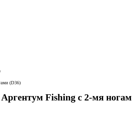
/
гами (D36)
ргентум Fishing с 2-мя ногам