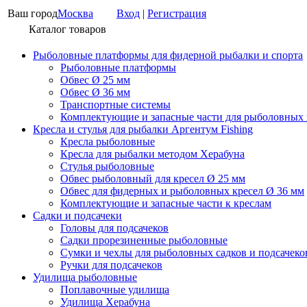
Ваш город
Москва
Вход
|
Регистрация
Каталог товаров
Рыболовные платформы для фидерной рыбалки и спорта
Рыболовные платформы
Обвес Ø 25 мм
Обвес Ø 36 мм
Транспортные системы
Комплектующие и запасные части для рыболовных
Кресла и стулья для рыбалки Аргентум Fishing
Кресла рыболовные
Кресла для рыбалки методом Херабуна
Стулья рыболовные
Обвес рыболовный для кресел Ø 25 мм
Обвес для фидерных и рыболовных кресел Ø 36 мм
Комплектующие и запасные части к креслам
Садки и подсачеки
Головы для подсачеков
Садки прорезиненные рыболовные
Сумки и чехлы для рыболовных садков и подсачеко
Ручки для подсачеков
Удилища рыболовные
Поплавочные удилища
Удилища Херабуна