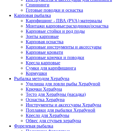
Спиннинги
Готовые поводки и оснастка
Карповая рыбалка
Карпфишинг - ПВА (PVA) материалы
Монтажи карповые:расходники/оснастка
Карповые стойки и род поды
Зонты карповые
Карповая оснастка
Карповые инструменты и аксессуары
Карповые кровати
Карповые крючки и поводки
Кресла карповые
Сумки для карпфишинга
Кормушки
Рыбалка методом Херабуна
Удилища для ловли рыбы Херабуной
Крючки Херабуна
Тесто для Херабуны (насадка)
Оснастка Херабуна
Инструменты и аксессуары Херабуна
Поплавки для рыбалки Херабуной
Кресло для Херабуны
Обвес для стульев херабуна
Форелевая рыбалка