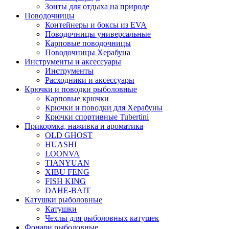
Зонты для отдыха на природе
Поводочницы
Контейнеры и боксы из EVA
Поводочницы универсальные
Карповые поводочницы
Поводочницы Херабуна
Инструменты и аксессуары
Инструменты
Расходники и аксессуары
Крючки и поводки рыболовные
Карповые крючки
Крючки и поводки для Херабуны
Крючки спортивные Tubertini
Прикормка, наживка и ароматика
OLD GHOST
HUASHI
LOONVA
TIANYUAN
XIBU FENG
FISH KING
DAHE-BAIT
Катушки рыболовные
Катушки
Чехлы для рыболовных катушек
Фонари рыболовные