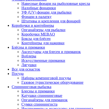
Навесные фонари на рыболовные кресла
Налобные фонарики
УФ (UV) фонари для рыбалки
Фонари в палатку
Штативы и крепления для фонарей
Коробочки и контейнеры
Органайзеры для рыбалки
Коробочки MEBAO
Боксы для блёсен
Контейнеры для наживки
Блёсны и приманки
Аксессуары для блесен и приманок
Воблеры
Искусственные приманки
Лягушки
Все для оснасток
Посуда
Наборы кемпинговой посуды
Газовое туристическое оборудование
Спиннинговая рыбалка
Блесны и приманки
Катушки спиннинговые
Органайзеры для приманок
Сумки спиннингиста
Инструменты и аксессуары для спиннинга