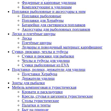
Фидерные и карповые удилища
Комплектующие к удилищам
Поплавки рыболовные и аксессуары к ним
Поплавки рыболовные
Поплавки для Херабуны
Батарейки для светящихся поплавков
Аксессуары для рыболовных поплавков
Лески и плетёные шнуры
Леска
Плетёные шнуры
Ледкоры и поводочный материал: карпфишинг
Сумки, рюкзаки, чехлы и тубусы
Сумки и рюкзаки для рыбалки
Чехлы и тубусы для удилищ
Сумки рыболовные из EVA
Подставки, ролики, держатели для удилищ
Подставки Херабуна
Держатели удилищ
Зонты для рыбалки
Мебель кемпинговая и туристическая
Кровати и раскладушки
Кресла, стулья и шезлонги туристические
Столы туристические
Палатки и тенты
Быт на природе