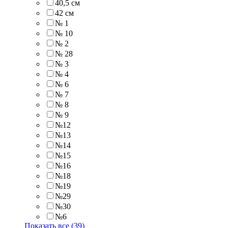
40,5 см
42 см
№ 1
№ 10
№ 2
№ 28
№ 3
№ 4
№ 6
№ 7
№ 8
№ 9
№12
№13
№14
№15
№16
№18
№19
№29
№30
№6
Показать все (39)