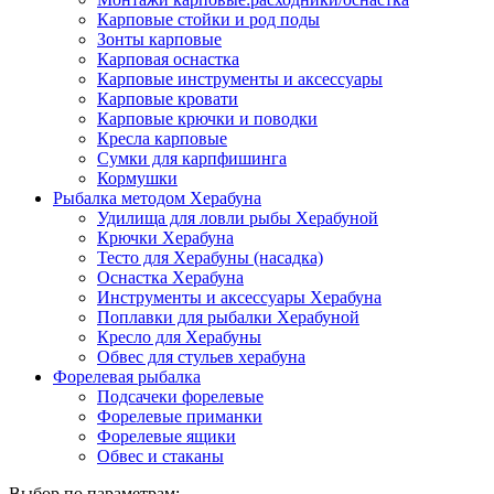
Карповые стойки и род поды
Зонты карповые
Карповая оснастка
Карповые инструменты и аксессуары
Карповые кровати
Карповые крючки и поводки
Кресла карповые
Сумки для карпфишинга
Кормушки
Рыбалка методом Херабуна
Удилища для ловли рыбы Херабуной
Крючки Херабуна
Тесто для Херабуны (насадка)
Оснастка Херабуна
Инструменты и аксессуары Херабуна
Поплавки для рыбалки Херабуной
Кресло для Херабуны
Обвес для стульев херабуна
Форелевая рыбалка
Подсачеки форелевые
Форелевые приманки
Форелевые ящики
Обвес и стаканы
Выбор по параметрам: