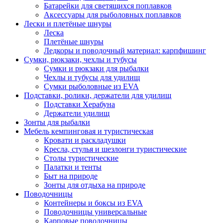
Батарейки для светящихся поплавков
Аксессуары для рыболовных поплавков
Лески и плетёные шнуры
Леска
Плетёные шнуры
Ледкоры и поводочный материал: карпфишинг
Сумки, рюкзаки, чехлы и тубусы
Сумки и рюкзаки для рыбалки
Чехлы и тубусы для удилищ
Сумки рыболовные из EVA
Подставки, ролики, держатели для удилищ
Подставки Херабуна
Держатели удилищ
Зонты для рыбалки
Мебель кемпинговая и туристическая
Кровати и раскладушки
Кресла, стулья и шезлонги туристические
Столы туристические
Палатки и тенты
Быт на природе
Зонты для отдыха на природе
Поводочницы
Контейнеры и боксы из EVA
Поводочницы универсальные
Карповые поводочницы