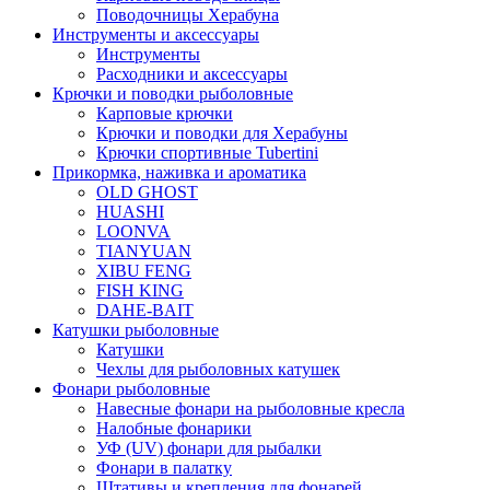
Поводочницы Херабуна
Инструменты и аксессуары
Инструменты
Расходники и аксессуары
Крючки и поводки рыболовные
Карповые крючки
Крючки и поводки для Херабуны
Крючки спортивные Tubertini
Прикормка, наживка и ароматика
OLD GHOST
HUASHI
LOONVA
TIANYUAN
XIBU FENG
FISH KING
DAHE-BAIT
Катушки рыболовные
Катушки
Чехлы для рыболовных катушек
Фонари рыболовные
Навесные фонари на рыболовные кресла
Налобные фонарики
УФ (UV) фонари для рыбалки
Фонари в палатку
Штативы и крепления для фонарей