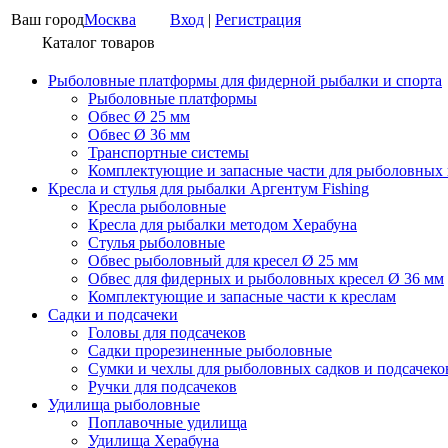
Ваш город
Москва
Вход
|
Регистрация
Каталог товаров
Рыболовные платформы для фидерной рыбалки и спорта
Рыболовные платформы
Обвес Ø 25 мм
Обвес Ø 36 мм
Транспортные системы
Комплектующие и запасные части для рыболовных
Кресла и стулья для рыбалки Аргентум Fishing
Кресла рыболовные
Кресла для рыбалки методом Херабуна
Стулья рыболовные
Обвес рыболовный для кресел Ø 25 мм
Обвес для фидерных и рыболовных кресел Ø 36 мм
Комплектующие и запасные части к креслам
Садки и подсачеки
Головы для подсачеков
Садки прорезиненные рыболовные
Сумки и чехлы для рыболовных садков и подсачеко
Ручки для подсачеков
Удилища рыболовные
Поплавочные удилища
Удилища Херабуна