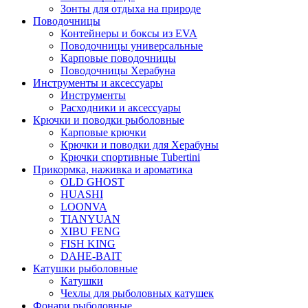
Зонты для отдыха на природе
Поводочницы
Контейнеры и боксы из EVA
Поводочницы универсальные
Карповые поводочницы
Поводочницы Херабуна
Инструменты и аксессуары
Инструменты
Расходники и аксессуары
Крючки и поводки рыболовные
Карповые крючки
Крючки и поводки для Херабуны
Крючки спортивные Tubertini
Прикормка, наживка и ароматика
OLD GHOST
HUASHI
LOONVA
TIANYUAN
XIBU FENG
FISH KING
DAHE-BAIT
Катушки рыболовные
Катушки
Чехлы для рыболовных катушек
Фонари рыболовные