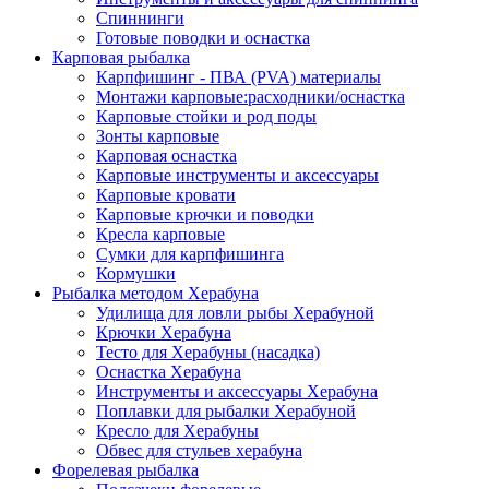
Спиннинги
Готовые поводки и оснастка
Карповая рыбалка
Карпфишинг - ПВА (PVA) материалы
Монтажи карповые:расходники/оснастка
Карповые стойки и род поды
Зонты карповые
Карповая оснастка
Карповые инструменты и аксессуары
Карповые кровати
Карповые крючки и поводки
Кресла карповые
Сумки для карпфишинга
Кормушки
Рыбалка методом Херабуна
Удилища для ловли рыбы Херабуной
Крючки Херабуна
Тесто для Херабуны (насадка)
Оснастка Херабуна
Инструменты и аксессуары Херабуна
Поплавки для рыбалки Херабуной
Кресло для Херабуны
Обвес для стульев херабуна
Форелевая рыбалка