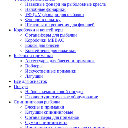
Навесные фонари на рыболовные кресла
Налобные фонарики
УФ (UV) фонари для рыбалки
Фонари в палатку
Штативы и крепления для фонарей
Коробочки и контейнеры
Органайзеры для рыбалки
Коробочки MEBAO
Боксы для блёсен
Контейнеры для наживки
Блёсны и приманки
Аксессуары для блесен и приманок
Воблеры
Искусственные приманки
Лягушки
Все для оснасток
Посуда
Наборы кемпинговой посуды
Газовое туристическое оборудование
Спиннинговая рыбалка
Блесны и приманки
Катушки спиннинговые
Органайзеры для приманок
Сумки спиннингиста
Инструменты и аксессуары для спиннинга