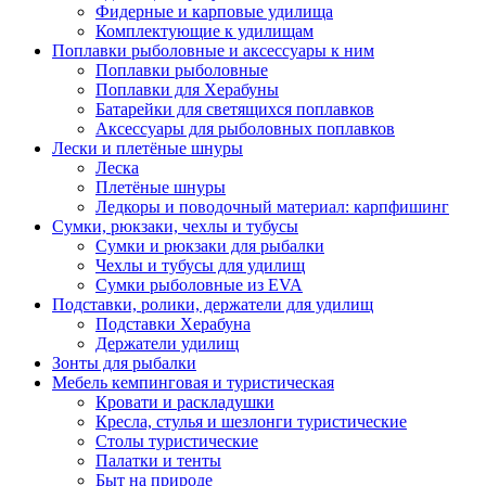
Фидерные и карповые удилища
Комплектующие к удилищам
Поплавки рыболовные и аксессуары к ним
Поплавки рыболовные
Поплавки для Херабуны
Батарейки для светящихся поплавков
Аксессуары для рыболовных поплавков
Лески и плетёные шнуры
Леска
Плетёные шнуры
Ледкоры и поводочный материал: карпфишинг
Сумки, рюкзаки, чехлы и тубусы
Сумки и рюкзаки для рыбалки
Чехлы и тубусы для удилищ
Сумки рыболовные из EVA
Подставки, ролики, держатели для удилищ
Подставки Херабуна
Держатели удилищ
Зонты для рыбалки
Мебель кемпинговая и туристическая
Кровати и раскладушки
Кресла, стулья и шезлонги туристические
Столы туристические
Палатки и тенты
Быт на природе