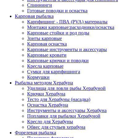
Спиннинги
Готовые поводки и оснастка
Карповая рыбалка
Карпфишинг - ПВА (PVA) материалы
Монтажи карповые:расходники/оснастка
Карповые стойки и род поды
Зонты карповые
Карповая оснастка
Карповые инструменты и аксессуары
Карповые кровати
Карповые крючки и поводки
Кресла карповые
Сумки для карпфишинга
Кормушки
Рыбалка методом Херабуна
Удилища для ловли рыбы Херабуной
Крючки Херабуна
Тесто для Херабуны (насадка)
Оснастка Херабуна
Инструменты и аксессуары Херабуна
Поплавки для рыбалки Херабуной
Кресло для Херабуны
Обвес для стульев херабуна
Форелевая рыбалка