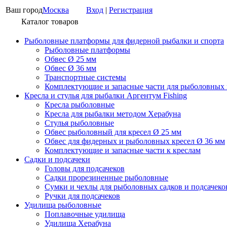
Ваш город
Москва
Вход
|
Регистрация
Каталог товаров
Рыболовные платформы для фидерной рыбалки и спорта
Рыболовные платформы
Обвес Ø 25 мм
Обвес Ø 36 мм
Транспортные системы
Комплектующие и запасные части для рыболовных
Кресла и стулья для рыбалки Аргентум Fishing
Кресла рыболовные
Кресла для рыбалки методом Херабуна
Стулья рыболовные
Обвес рыболовный для кресел Ø 25 мм
Обвес для фидерных и рыболовных кресел Ø 36 мм
Комплектующие и запасные части к креслам
Садки и подсачеки
Головы для подсачеков
Садки прорезиненные рыболовные
Сумки и чехлы для рыболовных садков и подсачеко
Ручки для подсачеков
Удилища рыболовные
Поплавочные удилища
Удилища Херабуна