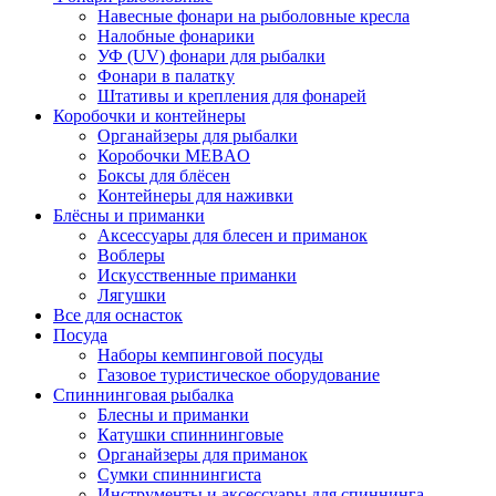
Навесные фонари на рыболовные кресла
Налобные фонарики
УФ (UV) фонари для рыбалки
Фонари в палатку
Штативы и крепления для фонарей
Коробочки и контейнеры
Органайзеры для рыбалки
Коробочки MEBAO
Боксы для блёсен
Контейнеры для наживки
Блёсны и приманки
Аксессуары для блесен и приманок
Воблеры
Искусственные приманки
Лягушки
Все для оснасток
Посуда
Наборы кемпинговой посуды
Газовое туристическое оборудование
Спиннинговая рыбалка
Блесны и приманки
Катушки спиннинговые
Органайзеры для приманок
Сумки спиннингиста
Инструменты и аксессуары для спиннинга