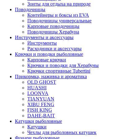
Зонты для отдыха на природе
Поводочницы
Контейнеры и боксы из EVA
Поводочницы универсальные
Карповые поводочницы
Поводочницы Херабуна
Инструменты и аксессуары
Инструменты
Расходники и аксессуары
Крючки и поводки рыболовные
Карповые крючки
Крючки и поводки для Херабуны
Крючки спортивные Tubertini
Прикормка, наживка и ароматика
OLD GHOST
HUASHI
LOONVA
TIANYUAN
XIBU FENG
FISH KING
DAHE-BAIT
Катушки рыболовные
Катушки
Чехлы для рыболовных катушек
Фонари рыболовные