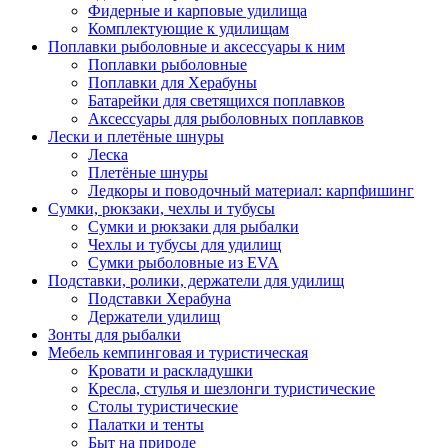
Фидерные и карповые удилища
Комплектующие к удилищам
Поплавки рыболовные и аксессуары к ним
Поплавки рыболовные
Поплавки для Херабуны
Батарейки для светящихся поплавков
Аксессуары для рыболовных поплавков
Лески и плетёные шнуры
Леска
Плетёные шнуры
Ледкоры и поводочный материал: карпфишинг
Сумки, рюкзаки, чехлы и тубусы
Сумки и рюкзаки для рыбалки
Чехлы и тубусы для удилищ
Сумки рыболовные из EVA
Подставки, ролики, держатели для удилищ
Подставки Херабуна
Держатели удилищ
Зонты для рыбалки
Мебель кемпинговая и туристическая
Кровати и раскладушки
Кресла, стулья и шезлонги туристические
Столы туристические
Палатки и тенты
Быт на природе