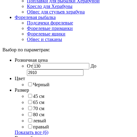
Поплавки для рыбалки Херабуной
Кресло для Херабуны
Обвес для стульев херабуна
Форелевая рыбалка
Подсачеки форелевые
Форелевые приманки
Форелевые ящики
Обвес и стаканы
Выбор по параметрам:
Розничная цена
От
До
Цвет
Черный
Размер
45 см
65 см
70 см
80 см
левый
правый
Показать все (6)