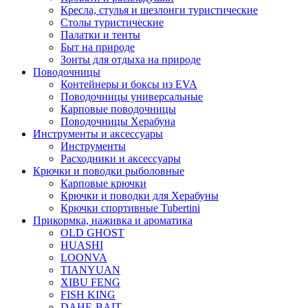
Кресла, стулья и шезлонги туристические
Столы туристические
Палатки и тенты
Быт на природе
Зонты для отдыха на природе
Поводочницы
Контейнеры и боксы из EVA
Поводочницы универсальные
Карповые поводочницы
Поводочницы Херабуна
Инструменты и аксессуары
Инструменты
Расходники и аксессуары
Крючки и поводки рыболовные
Карповые крючки
Крючки и поводки для Херабуны
Крючки спортивные Tubertini
Прикормка, наживка и ароматика
OLD GHOST
HUASHI
LOONVA
TIANYUAN
XIBU FENG
FISH KING
DAHE-BAIT