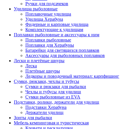
Ручки для подсачеков
Удилища рыболовные
Поплавочные удилища
Удилища Херабуна
Фидерные и карповые удилища
Комплектующие к удилищам
Поплавки рыболовные и аксессуары к ним
Поплавки рыболовные
Поплавки для Херабуны
Батарейки для светящихся поплавков
Аксессуары для рыболовных поплавков
Лески и плетёные шнуры
Леска
Плетёные шнуры
Ледкоры и поводочный материал: карпфишинг
Сумки, рюкзаки, чехлы и тубусы
Сумки и рюкзаки для рыбалки
Чехлы и тубусы для удилищ
Сумки рыболовные из EVA
Подставки, ролики, держатели для удилищ
Подставки Херабуна
Держатели удилищ
Зонты для рыбалки
Мебель кемпинговая и туристическая
Кровати и раскладушки