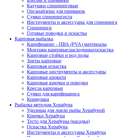
Блесны и приманки
Катушки спиннинговые
Органайзеры для приманок
Сумки спиннингиста
Инструменты и аксессуары для спиннинга
Спиннинги
Готовые поводки и оснастка
Карповая рыбалка
Карпфишинг - ПВА (PVA) материалы
Монтажи карповые:расходники/оснастка
Карповые стойки и род поды
Зонты карповые
Карповая оснастка
Карповые инструменты и аксессуары
Карповые кровати
Карповые крючки и поводки
Кресла карповые
Сумки для карпфишинга
Кормушки
Рыбалка методом Херабуна
Удилища для ловли рыбы Херабуной
Крючки Херабуна
Тесто для Херабуны (насадка)
Оснастка Херабуна
Инструменты и аксессуары Херабуна