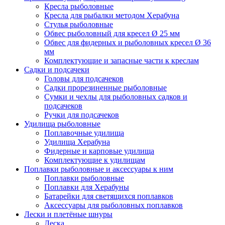
Кресла рыболовные
Кресла для рыбалки методом Херабуна
Стулья рыболовные
Обвес рыболовный для кресел Ø 25 мм
Обвес для фидерных и рыболовных кресел Ø 36
мм
Комплектующие и запасные части к креслам
Садки и подсачеки
Головы для подсачеков
Садки прорезиненные рыболовные
Сумки и чехлы для рыболовных садков и
подсачеков
Ручки для подсачеков
Удилища рыболовные
Поплавочные удилища
Удилища Херабуна
Фидерные и карповые удилища
Комплектующие к удилищам
Поплавки рыболовные и аксессуары к ним
Поплавки рыболовные
Поплавки для Херабуны
Батарейки для светящихся поплавков
Аксессуары для рыболовных поплавков
Лески и плетёные шнуры
Леска