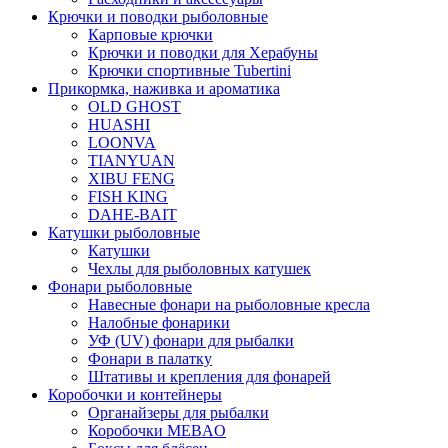
Крючки и поводки рыболовные
Карповые крючки
Крючки и поводки для Херабуны
Крючки спортивные Tubertini
Прикормка, наживка и ароматика
OLD GHOST
HUASHI
LOONVA
TIANYUAN
XIBU FENG
FISH KING
DAHE-BAIT
Катушки рыболовные
Катушки
Чехлы для рыболовных катушек
Фонари рыболовные
Навесные фонари на рыболовные кресла
Налобные фонарики
УФ (UV) фонари для рыбалки
Фонари в палатку
Штативы и крепления для фонарей
Коробочки и контейнеры
Органайзеры для рыбалки
Коробочки MEBAO