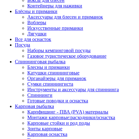
Боксы для блёсен
Контейнеры для наживки
Блёсны и приманки
Аксессуары для блесен и приманок
Воблеры
Искусственные приманки
Лягушки
Все для оснасток
Посуда
Наборы кемпинговой посуды
Газовое туристическое оборудование
Спиннинговая рыбалка
Блесны и приманки
Катушки спиннинговые
Органайзеры для приманок
Сумки спиннингиста
Инструменты и аксессуары для спиннинга
Спиннинги
Готовые поводки и оснастка
Карповая рыбалка
Карпфишинг - ПВА (PVA) материалы
Монтажи карповые:расходники/оснастка
Карповые стойки и род поды
Зонты карповые
Карповая оснастка