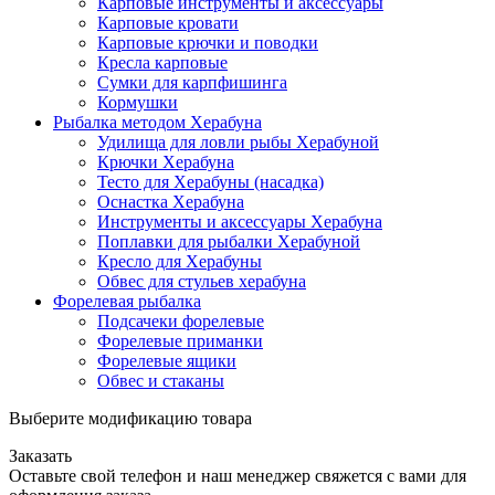
Карповые инструменты и аксессуары
Карповые кровати
Карповые крючки и поводки
Кресла карповые
Сумки для карпфишинга
Кормушки
Рыбалка методом Херабуна
Удилища для ловли рыбы Херабуной
Крючки Херабуна
Тесто для Херабуны (насадка)
Оснастка Херабуна
Инструменты и аксессуары Херабуна
Поплавки для рыбалки Херабуной
Кресло для Херабуны
Обвес для стульев херабуна
Форелевая рыбалка
Подсачеки форелевые
Форелевые приманки
Форелевые ящики
Обвес и стаканы
Выберите модификацию товара
Заказать
Оставьте свой телефон и наш менеджер свяжется с вами для