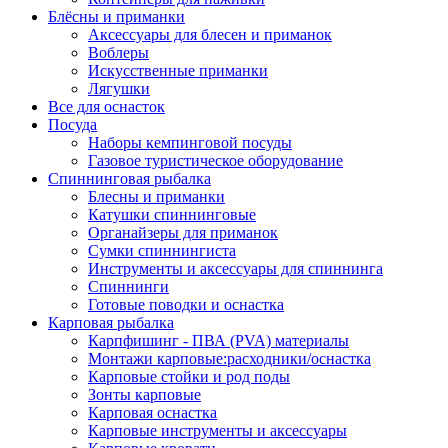
Блёсны и приманки
Аксессуары для блесен и приманок
Воблеры
Искусственные приманки
Лягушки
Все для оснасток
Посуда
Наборы кемпинговой посуды
Газовое туристическое оборудование
Спиннинговая рыбалка
Блесны и приманки
Катушки спиннинговые
Органайзеры для приманок
Сумки спиннингиста
Инструменты и аксессуары для спиннинга
Спиннинги
Готовые поводки и оснастка
Карповая рыбалка
Карпфишинг - ПВА (PVA) материалы
Монтажи карповые:расходники/оснастка
Карповые стойки и род поды
Зонты карповые
Карповая оснастка
Карповые инструменты и аксессуары