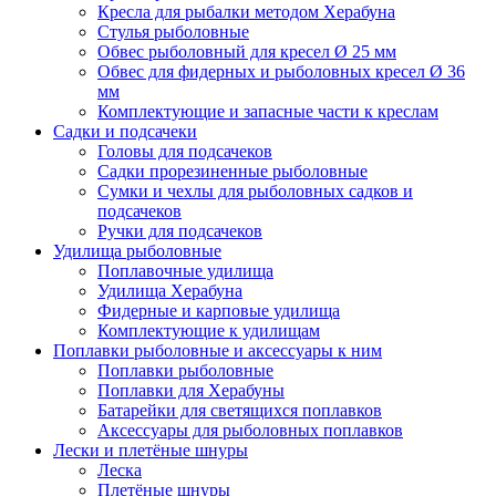
Кресла для рыбалки методом Херабуна
Стулья рыболовные
Обвес рыболовный для кресел Ø 25 мм
Обвес для фидерных и рыболовных кресел Ø 36
мм
Комплектующие и запасные части к креслам
Садки и подсачеки
Головы для подсачеков
Садки прорезиненные рыболовные
Сумки и чехлы для рыболовных садков и
подсачеков
Ручки для подсачеков
Удилища рыболовные
Поплавочные удилища
Удилища Херабуна
Фидерные и карповые удилища
Комплектующие к удилищам
Поплавки рыболовные и аксессуары к ним
Поплавки рыболовные
Поплавки для Херабуны
Батарейки для светящихся поплавков
Аксессуары для рыболовных поплавков
Лески и плетёные шнуры
Леска
Плетёные шнуры