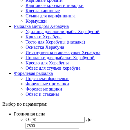
Карповые кровати
Карповые крючки и поводки
Кресла карповые
Сумки для карпфишинга
Кормушки
Рыбалка методом Херабуна
Удилища для ловли рыбы Херабуной
Крючки Херабуна
Тесто для Херабуны (насадка)
Оснастка Херабуна
Инструменты и аксессуары Херабуна
Поплавки для рыбалки Херабуной
Кресло для Херабуны
Обвес для стульев херабуна
Форелевая рыбалка
Подсачеки форелевые
Форелевые приманки
Форелевые ящики
Обвес и стаканы
Выбор по параметрам:
Розничная цена
От
До