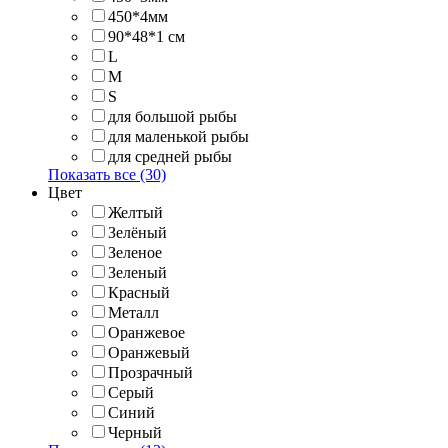
450*4мм
90*48*1 см
L
M
S
для большой рыбы
для маленькой рыбы
для средней рыбы
Показать все (30)
Цвет
Желтый
Зелёный
Зеленое
Зеленый
Красный
Металл
Оранжевое
Оранжевый
Прозрачный
Серый
Синий
Черный