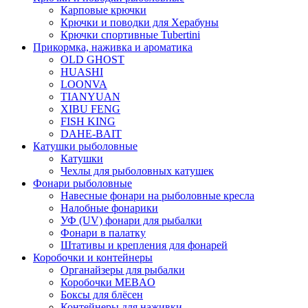
Карповые крючки
Крючки и поводки для Херабуны
Крючки спортивные Tubertini
Прикормка, наживка и ароматика
OLD GHOST
HUASHI
LOONVA
TIANYUAN
XIBU FENG
FISH KING
DAHE-BAIT
Катушки рыболовные
Катушки
Чехлы для рыболовных катушек
Фонари рыболовные
Навесные фонари на рыболовные кресла
Налобные фонарики
УФ (UV) фонари для рыбалки
Фонари в палатку
Штативы и крепления для фонарей
Коробочки и контейнеры
Органайзеры для рыбалки
Коробочки MEBAO
Боксы для блёсен
Контейнеры для наживки