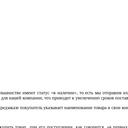
ьшинстве имеют статус «в наличии», то есть мы отправим их 
о для нашей компании, что приводит к увеличению сроков постав
едзаказе покупатель указывает наименование товара и свои кон
купить товар при его поступлении, как говорится, «в первых 