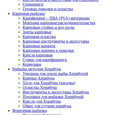
Спиннинги
Готовые поводки и оснастка
Карповая рыбалка
Карпфишинг - ПВА (PVA) материалы
Монтажи карповые:расходники/оснастка
Карповые стойки и род поды
Зонты карповые
Карповая оснастка
Карповые инструменты и аксессуары
Карповые кровати
Карповые крючки и поводки
Кресла карповые
Сумки для карпфишинга
Кормушки
Рыбалка методом Херабуна
Удилища для ловли рыбы Херабуной
Крючки Херабуна
Тесто для Херабуны (насадка)
Оснастка Херабуна
Инструменты и аксессуары Херабуна
Поплавки для рыбалки Херабуной
Кресло для Херабуны
Обвес для стульев херабуна
Форелевая рыбалка