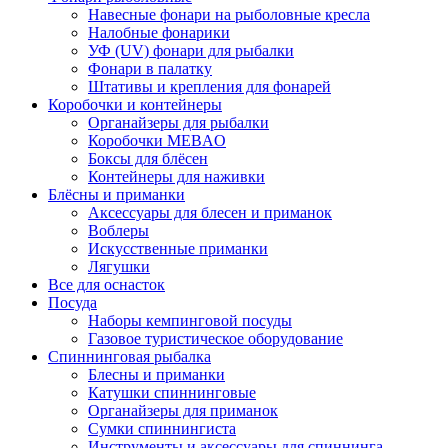
Навесные фонари на рыболовные кресла
Налобные фонарики
УФ (UV) фонари для рыбалки
Фонари в палатку
Штативы и крепления для фонарей
Коробочки и контейнеры
Органайзеры для рыбалки
Коробочки MEBAO
Боксы для блёсен
Контейнеры для наживки
Блёсны и приманки
Аксессуары для блесен и приманок
Воблеры
Искусственные приманки
Лягушки
Все для оснасток
Посуда
Наборы кемпинговой посуды
Газовое туристическое оборудование
Спиннинговая рыбалка
Блесны и приманки
Катушки спиннинговые
Органайзеры для приманок
Сумки спиннингиста
Инструменты и аксессуары для спиннинга