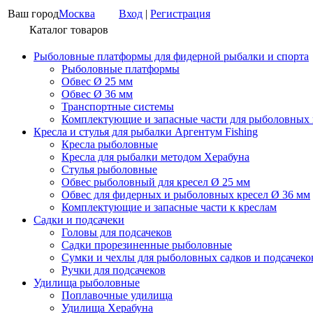
Ваш город
Москва
Вход
|
Регистрация
Каталог товаров
Рыболовные платформы для фидерной рыбалки и спорта
Рыболовные платформы
Обвес Ø 25 мм
Обвес Ø 36 мм
Транспортные системы
Комплектующие и запасные части для рыболовных
Кресла и стулья для рыбалки Аргентум Fishing
Кресла рыболовные
Кресла для рыбалки методом Херабуна
Стулья рыболовные
Обвес рыболовный для кресел Ø 25 мм
Обвес для фидерных и рыболовных кресел Ø 36 мм
Комплектующие и запасные части к креслам
Садки и подсачеки
Головы для подсачеков
Садки прорезиненные рыболовные
Сумки и чехлы для рыболовных садков и подсачеко
Ручки для подсачеков
Удилища рыболовные
Поплавочные удилища
Удилища Херабуна