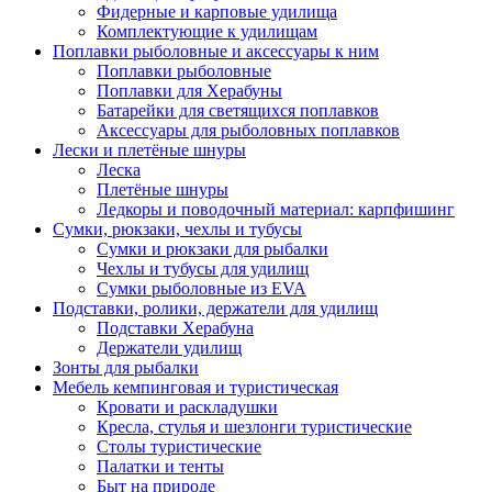
Фидерные и карповые удилища
Комплектующие к удилищам
Поплавки рыболовные и аксессуары к ним
Поплавки рыболовные
Поплавки для Херабуны
Батарейки для светящихся поплавков
Аксессуары для рыболовных поплавков
Лески и плетёные шнуры
Леска
Плетёные шнуры
Ледкоры и поводочный материал: карпфишинг
Сумки, рюкзаки, чехлы и тубусы
Сумки и рюкзаки для рыбалки
Чехлы и тубусы для удилищ
Сумки рыболовные из EVA
Подставки, ролики, держатели для удилищ
Подставки Херабуна
Держатели удилищ
Зонты для рыбалки
Мебель кемпинговая и туристическая
Кровати и раскладушки
Кресла, стулья и шезлонги туристические
Столы туристические
Палатки и тенты
Быт на природе