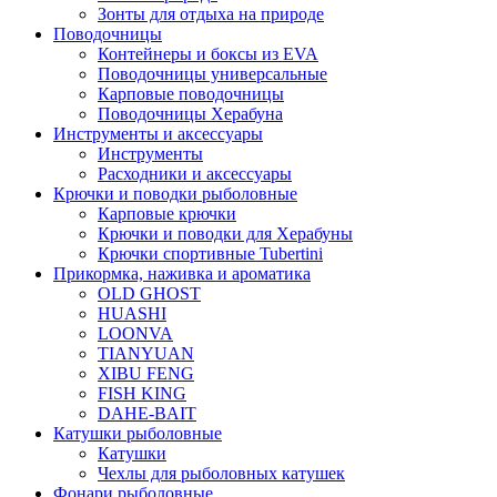
Зонты для отдыха на природе
Поводочницы
Контейнеры и боксы из EVA
Поводочницы универсальные
Карповые поводочницы
Поводочницы Херабуна
Инструменты и аксессуары
Инструменты
Расходники и аксессуары
Крючки и поводки рыболовные
Карповые крючки
Крючки и поводки для Херабуны
Крючки спортивные Tubertini
Прикормка, наживка и ароматика
OLD GHOST
HUASHI
LOONVA
TIANYUAN
XIBU FENG
FISH KING
DAHE-BAIT
Катушки рыболовные
Катушки
Чехлы для рыболовных катушек
Фонари рыболовные