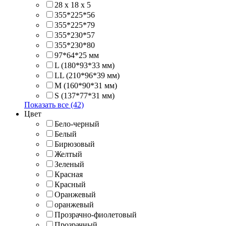
28 х 18 х 5
355*225*56
355*225*79
355*230*57
355*230*80
97*64*25 мм
L (180*93*33 мм)
LL (210*96*39 мм)
M (160*90*31 мм)
S (137*77*31 мм)
Показать все (42)
Цвет
Бело-черный
Белый
Бирюзовый
Желтый
Зеленый
Красная
Красный
Оранжевый
оранжевый
Прозрачно-фиолетовый
Прозрачный