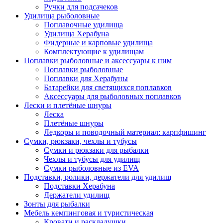
Ручки для подсачеков
Удилища рыболовные
Поплавочные удилища
Удилища Херабуна
Фидерные и карповые удилища
Комплектующие к удилищам
Поплавки рыболовные и аксессуары к ним
Поплавки рыболовные
Поплавки для Херабуны
Батарейки для светящихся поплавков
Аксессуары для рыболовных поплавков
Лески и плетёные шнуры
Леска
Плетёные шнуры
Ледкоры и поводочный материал: карпфишинг
Сумки, рюкзаки, чехлы и тубусы
Сумки и рюкзаки для рыбалки
Чехлы и тубусы для удилищ
Сумки рыболовные из EVA
Подставки, ролики, держатели для удилищ
Подставки Херабуна
Держатели удилищ
Зонты для рыбалки
Мебель кемпинговая и туристическая
Кровати и раскладушки