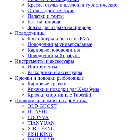
Кресла, стулья и шезлонги туристические
Столы туристические
Палатки и тенты
Быт на природе
Зонты для отдыха на природе
Поводочницы
Контейнеры и боксы из EVA
Поводочницы универсальные
Карповые поводочницы
Поводочницы Херабуна
Инструменты и аксессуары
Инструменты
Расходники и аксессуары
Крючки и поводки рыболовные
Карповые крючки
Крючки и поводки для Херабуны
Крючки спортивные Tubertini
Прикормка, наживка и ароматика
OLD GHOST
HUASHI
LOONVA
TIANYUAN
XIBU FENG
FISH KING
DAHE-BAIT