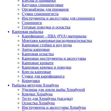
Блесны и приманки
Катушки спиннинговые
Органайзеры для приманок
Сумки спиннингиста
Инструменты и аксессуары для спиннинга
Спиннинги
Готовые поводки и оснастка
Карповая рыбалка
Карпфишинг - ПВА (PVA) материалы
Монтажи карповые:расходники/оснастка
Карповые стойки и род поды
Зонты карповые
Карповая оснастка
Карповые инструменты и аксессуары
Карповые кровати
Карповые крючки и поводки
Кресла карповые
Сумки для карпфишинга
Кормушки
Рыбалка методом Херабуна
Удилища для ловли рыбы Херабуной
Крючки Херабуна
Тесто для Херабуны (насадка)
Оснастка Херабуна
Инструменты и аксессуары Херабуна