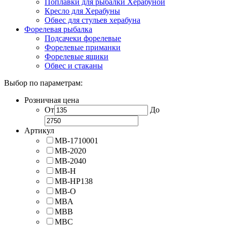
Поплавки для рыбалки Херабуной
Кресло для Херабуны
Обвес для стульев херабуна
Форелевая рыбалка
Подсачеки форелевые
Форелевые приманки
Форелевые ящики
Обвес и стаканы
Выбор по параметрам:
Розничная цена
От
До
Артикул
MB-1710001
MB-2020
MB-2040
MB-H
MB-HP138
MB-O
MBA
MBB
MBC