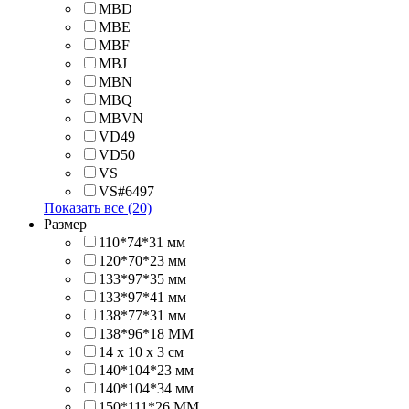
MBD
MBE
MBF
MBJ
MBN
MBQ
MBVN
VD49
VD50
VS
VS#6497
Показать все (20)
Размер
110*74*31 мм
120*70*23 мм
133*97*35 мм
133*97*41 мм
138*77*31 мм
138*96*18 MM
14 х 10 х 3 см
140*104*23 мм
140*104*34 мм
150*111*26 MM