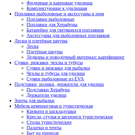
Фидерные и карповые удилища
Комплектующие к удилищам
Поплавки рыболовные и аксессуары к ним
Поплавки рыболовные
Поплавки для Херабуны
Батарейки для светящихся поплавков
Аксессуары для рыболовных поплавков
Лески и плетёные шнуры
Леска
Плетёные шнуры
Ледкоры и поводочный материал: карпфишинг
Сумки, рюкзаки, чехлы и тубусы
Сумки и рюкзаки для рыбалки
Чехлы и тубусы для удилищ
Сумки рыболовные из EVA
Подставки, ролики, держатели для удилищ
Подставки Херабуна
Держатели удилищ
Зонты для рыбалки
Мебель кемпинговая и туристическая
Кровати и раскладушки
Кресла, стулья и шезлонги туристические
Столы туристические
Палатки и тенты
Быт на природе