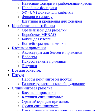
Навесные фонари на рыболовные кресла
Налобные фонарики
УФ (UV) фонари для рыбалки
Фонари в палатку
Штативы и крепления для фонарей
Коробочки и контейнеры
Органайзеры для рыбалки
Коробочки MEBAO
Боксы для блёсен
Контейнеры для наживки
Блёсны и приманки
Аксессуары для блесен и приманок
Воблеры
Искусственные приманки
Лягушки
Все для оснасток
Посуда
Наборы кемпинговой посуды
Газовое туристическое оборудование
Спиннинговая рыбалка
Блесны и приманки
Катушки спиннинговые
Органайзеры для приманок
Сумки спиннингиста
Инструменты и аксессуары для спиннинга