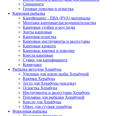
Спиннинги
Готовые поводки и оснастка
Карповая рыбалка
Карпфишинг - ПВА (PVA) материалы
Монтажи карповые:расходники/оснастка
Карповые стойки и род поды
Зонты карповые
Карповая оснастка
Карповые инструменты и аксессуары
Карповые кровати
Карповые крючки и поводки
Кресла карповые
Сумки для карпфишинга
Кормушки
Рыбалка методом Херабуна
Удилища для ловли рыбы Херабуной
Крючки Херабуна
Тесто для Херабуны (насадка)
Оснастка Херабуна
Инструменты и аксессуары Херабуна
Поплавки для рыбалки Херабуной
Кресло для Херабуны
Обвес для стульев херабуна
Форелевая рыбалка
Подсачеки форелевые