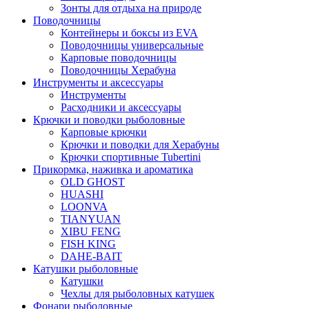
Зонты для отдыха на природе
Поводочницы
Контейнеры и боксы из EVA
Поводочницы универсальные
Карповые поводочницы
Поводочницы Херабуна
Инструменты и аксессуары
Инструменты
Расходники и аксессуары
Крючки и поводки рыболовные
Карповые крючки
Крючки и поводки для Херабуны
Крючки спортивные Tubertini
Прикормка, наживка и ароматика
OLD GHOST
HUASHI
LOONVA
TIANYUAN
XIBU FENG
FISH KING
DAHE-BAIT
Катушки рыболовные
Катушки
Чехлы для рыболовных катушек
Фонари рыболовные