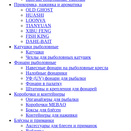
Прикормка, наживка и ароматика
OLD GHOST
HUASHI
LOONVA
TIANYUAN
XIBU FENG
FISH KING
DAHE-BAIT
Катушки рыболовные
Катушки
Чехлы для рыболовных катушек
Фонари рыболовные
Навесные фонари на рыболовные кресла
Налобные фонарики
УФ (UV) фонари для рыбалки
Фонари в палатку
Штативы и крепления для фонарей
Коробочки и контейнеры
Органайзеры для рыбалки
Коробочки MEBAO
Боксы для блёсен
Контейнеры для наживки
Блёсны и приманки
Аксессуары для блесен и приманок
Воблеры