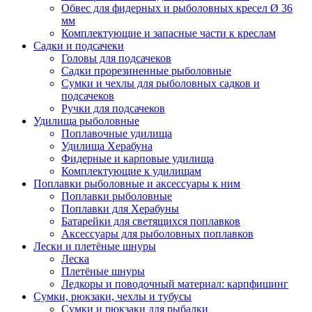
Обвес для фидерных и рыболовных кресел Ø 36
мм
Комплектующие и запасные части к креслам
Садки и подсачеки
Головы для подсачеков
Садки прорезиненные рыболовные
Сумки и чехлы для рыболовных садков и
подсачеков
Ручки для подсачеков
Удилища рыболовные
Поплавочные удилища
Удилища Херабуна
Фидерные и карповые удилища
Комплектующие к удилищам
Поплавки рыболовные и аксессуары к ним
Поплавки рыболовные
Поплавки для Херабуны
Батарейки для светящихся поплавков
Аксессуары для рыболовных поплавков
Лески и плетёные шнуры
Леска
Плетёные шнуры
Ледкоры и поводочный материал: карпфишинг
Сумки, рюкзаки, чехлы и тубусы
Сумки и рюкзаки для рыбалки