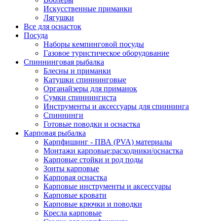
Искусственные приманки
Лягушки
Все для оснасток
Посуда
Наборы кемпинговой посуды
Газовое туристическое оборудование
Спиннинговая рыбалка
Блесны и приманки
Катушки спиннинговые
Органайзеры для приманок
Сумки спиннингиста
Инструменты и аксессуары для спиннинга
Спиннинги
Готовые поводки и оснастка
Карповая рыбалка
Карпфишинг - ПВА (PVA) материалы
Монтажи карповые:расходники/оснастка
Карповые стойки и род поды
Зонты карповые
Карповая оснастка
Карповые инструменты и аксессуары
Карповые кровати
Карповые крючки и поводки
Кресла карповые