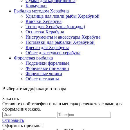
Сумки для карпфишинга
Кормушки
Рыбалка методом Херабуна
Удилища для ловли рыбы Херабуной
Крючки Херабуна
Тесто для Херабуны (насадка)
Оснастка Херабуна
Инструменты и аксессуары Херабуна
Поплавки для рыбалки Херабуной
Кресло для Херабуны
Обвес для стульев херабуна
Форелевая рыбалка
Подсачеки форелевые
Форелевые приманки
Форелевые ящики
Обвес и стаканы
Выберите модификацию товара
Заказать
Оставьте свой телефон и наш менеджер свяжется с вами для
оформления заказа.
Отправить
Оформить предзаказ