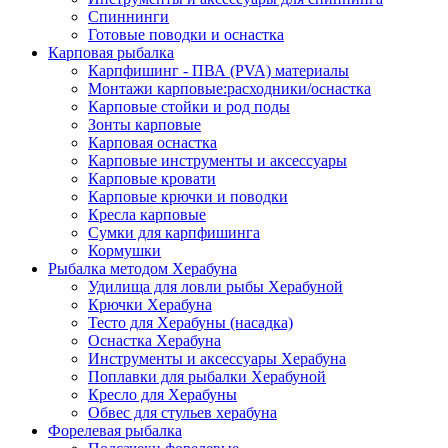
Спиннинги
Готовые поводки и оснастка
Карповая рыбалка
Карпфишинг - ПВА (PVA) материалы
Монтажи карповые:расходники/оснастка
Карповые стойки и род поды
Зонты карповые
Карповая оснастка
Карповые инструменты и аксессуары
Карповые кровати
Карповые крючки и поводки
Кресла карповые
Сумки для карпфишинга
Кормушки
Рыбалка методом Херабуна
Удилища для ловли рыбы Херабуной
Крючки Херабуна
Тесто для Херабуны (насадка)
Оснастка Херабуна
Инструменты и аксессуары Херабуна
Поплавки для рыбалки Херабуной
Кресло для Херабуны
Обвес для стульев херабуна
Форелевая рыбалка