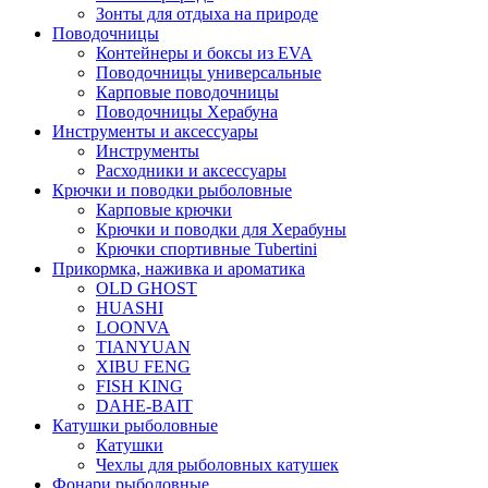
Зонты для отдыха на природе
Поводочницы
Контейнеры и боксы из EVA
Поводочницы универсальные
Карповые поводочницы
Поводочницы Херабуна
Инструменты и аксессуары
Инструменты
Расходники и аксессуары
Крючки и поводки рыболовные
Карповые крючки
Крючки и поводки для Херабуны
Крючки спортивные Tubertini
Прикормка, наживка и ароматика
OLD GHOST
HUASHI
LOONVA
TIANYUAN
XIBU FENG
FISH KING
DAHE-BAIT
Катушки рыболовные
Катушки
Чехлы для рыболовных катушек
Фонари рыболовные