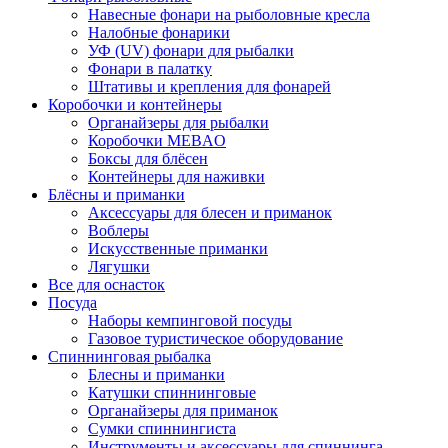
Навесные фонари на рыболовные кресла
Налобные фонарики
УФ (UV) фонари для рыбалки
Фонари в палатку
Штативы и крепления для фонарей
Коробочки и контейнеры
Органайзеры для рыбалки
Коробочки MEBAO
Боксы для блёсен
Контейнеры для наживки
Блёсны и приманки
Аксессуары для блесен и приманок
Воблеры
Искусственные приманки
Лягушки
Все для оснасток
Посуда
Наборы кемпинговой посуды
Газовое туристическое оборудование
Спиннинговая рыбалка
Блесны и приманки
Катушки спиннинговые
Органайзеры для приманок
Сумки спиннингиста
Инструменты и аксессуары для спиннинга