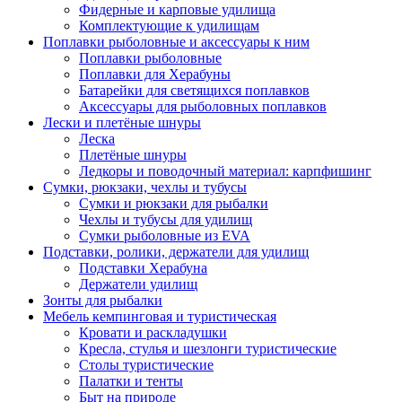
Фидерные и карповые удилища
Комплектующие к удилищам
Поплавки рыболовные и аксессуары к ним
Поплавки рыболовные
Поплавки для Херабуны
Батарейки для светящихся поплавков
Аксессуары для рыболовных поплавков
Лески и плетёные шнуры
Леска
Плетёные шнуры
Ледкоры и поводочный материал: карпфишинг
Сумки, рюкзаки, чехлы и тубусы
Сумки и рюкзаки для рыбалки
Чехлы и тубусы для удилищ
Сумки рыболовные из EVA
Подставки, ролики, держатели для удилищ
Подставки Херабуна
Держатели удилищ
Зонты для рыбалки
Мебель кемпинговая и туристическая
Кровати и раскладушки
Кресла, стулья и шезлонги туристические
Столы туристические
Палатки и тенты
Быт на природе