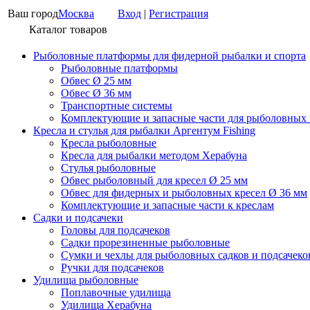
Ваш город
Москва
Вход
|
Регистрация
Каталог товаров
Рыболовные платформы для фидерной рыбалки и спорта
Рыболовные платформы
Обвес Ø 25 мм
Обвес Ø 36 мм
Транспортные системы
Комплектующие и запасные части для рыболовных
Кресла и стулья для рыбалки Аргентум Fishing
Кресла рыболовные
Кресла для рыбалки методом Херабуна
Стулья рыболовные
Обвес рыболовный для кресел Ø 25 мм
Обвес для фидерных и рыболовных кресел Ø 36 мм
Комплектующие и запасные части к креслам
Садки и подсачеки
Головы для подсачеков
Садки прорезиненные рыболовные
Сумки и чехлы для рыболовных садков и подсачеко
Ручки для подсачеков
Удилища рыболовные
Поплавочные удилища
Удилища Херабуна