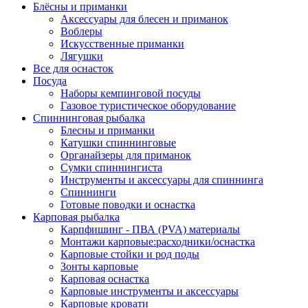
Блёсны и приманки
Аксессуары для блесен и приманок
Воблеры
Искусственные приманки
Лягушки
Все для оснасток
Посуда
Наборы кемпинговой посуды
Газовое туристическое оборудование
Спиннинговая рыбалка
Блесны и приманки
Катушки спиннинговые
Органайзеры для приманок
Сумки спиннингиста
Инструменты и аксессуары для спиннинга
Спиннинги
Готовые поводки и оснастка
Карповая рыбалка
Карпфишинг - ПВА (PVA) материалы
Монтажи карповые:расходники/оснастка
Карповые стойки и род поды
Зонты карповые
Карповая оснастка
Карповые инструменты и аксессуары
Карповые кровати