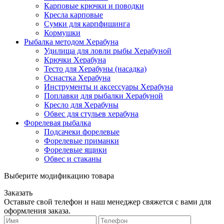
Карповые крючки и поводки
Кресла карповые
Сумки для карпфишинга
Кормушки
Рыбалка методом Херабуна
Удилища для ловли рыбы Херабуной
Крючки Херабуна
Тесто для Херабуны (насадка)
Оснастка Херабуна
Инструменты и аксессуары Херабуна
Поплавки для рыбалки Херабуной
Кресло для Херабуны
Обвес для стульев херабуна
Форелевая рыбалка
Подсачеки форелевые
Форелевые приманки
Форелевые ящики
Обвес и стаканы
Выберите модификацию товара
Заказать
Оставьте свой телефон и наш менеджер свяжется с вами для
оформления заказа.