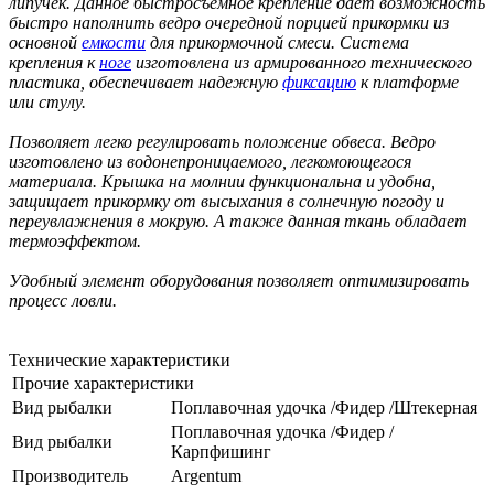
липучек. Данное быстросъемное крепление дает возможность
быстро наполнить ведро очередной порцией прикормки из
основной
емкости
для прикормочной смеси. Система
крепления к
ноге
изготовлена из армированного технического
пластика, обеспечивает надежную
фиксацию
к платформе
или стулу.
Позволяет легко регулировать положение обвеса. Ведро
изготовлено из водонепроницаемого, легкомоющегося
материала. Крышка на молнии функциональна и удобна,
защищает прикормку от высыхания в солнечную погоду и
переувлажнения в мокрую. А также данная ткань обладает
термоэффектом.
Удобный элемент оборудования позволяет оптимизировать
процесс ловли.
Технические характеристики
Прочие характеристики
Вид рыбалки
Поплавочная удочка /Фидер /Штекерная
Поплавочная удочка /Фидер /
Вид рыбалки
Карпфишинг
Производитель
Argentum