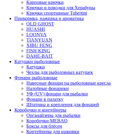
Карповые крючки
Крючки и поводки для Херабуны
Крючки спортивные Tubertini
Прикормка, наживка и ароматика
OLD GHOST
HUASHI
LOONVA
TIANYUAN
XIBU FENG
FISH KING
DAHE-BAIT
Катушки рыболовные
Катушки
Чехлы для рыболовных катушек
Фонари рыболовные
Навесные фонари на рыболовные кресла
Налобные фонарики
УФ (UV) фонари для рыбалки
Фонари в палатку
Штативы и крепления для фонарей
Коробочки и контейнеры
Органайзеры для рыбалки
Коробочки MEBAO
Боксы для блёсен
Контейнеры для наживки