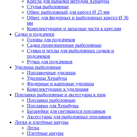
Кресла для рыбалки методом Херабуна
Стулья рыболовные
Обвес рыболовный для кресел Ø 25 мм
Обвес для фидерных и рыболовных кресел Ø 36
мм
Комплектующие и запасные части к креслам
Садки и подсачеки
Головы для подсачеков
Садки прорезиненные рыболовные
Сумки и чехлы для рыболовных садков и
подсачеков
Ручки для подсачеков
Удилища рыболовные
Поплавочные удилища
Удилища Херабуна
Фидерные и карповые удилища
Комплектующие к удилищам
Поплавки рыболовные и аксессуары к ним
Поплавки рыболовные
Поплавки для Херабуны
Батарейки для светящихся поплавков
Аксессуары для рыболовных поплавков
Лески и плетёные шнуры
Леска
Плетёные шнуры