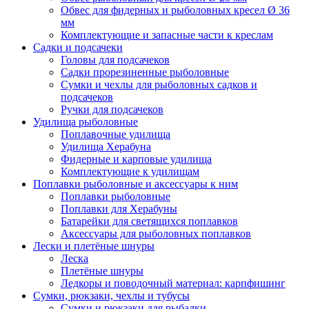
Обвес для фидерных и рыболовных кресел Ø 36
мм
Комплектующие и запасные части к креслам
Садки и подсачеки
Головы для подсачеков
Садки прорезиненные рыболовные
Сумки и чехлы для рыболовных садков и
подсачеков
Ручки для подсачеков
Удилища рыболовные
Поплавочные удилища
Удилища Херабуна
Фидерные и карповые удилища
Комплектующие к удилищам
Поплавки рыболовные и аксессуары к ним
Поплавки рыболовные
Поплавки для Херабуны
Батарейки для светящихся поплавков
Аксессуары для рыболовных поплавков
Лески и плетёные шнуры
Леска
Плетёные шнуры
Ледкоры и поводочный материал: карпфишинг
Сумки, рюкзаки, чехлы и тубусы
Сумки и рюкзаки для рыбалки