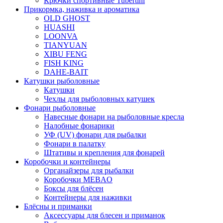
Крючки спортивные Tubertini
Прикормка, наживка и ароматика
OLD GHOST
HUASHI
LOONVA
TIANYUAN
XIBU FENG
FISH KING
DAHE-BAIT
Катушки рыболовные
Катушки
Чехлы для рыболовных катушек
Фонари рыболовные
Навесные фонари на рыболовные кресла
Налобные фонарики
УФ (UV) фонари для рыбалки
Фонари в палатку
Штативы и крепления для фонарей
Коробочки и контейнеры
Органайзеры для рыбалки
Коробочки MEBAO
Боксы для блёсен
Контейнеры для наживки
Блёсны и приманки
Аксессуары для блесен и приманок