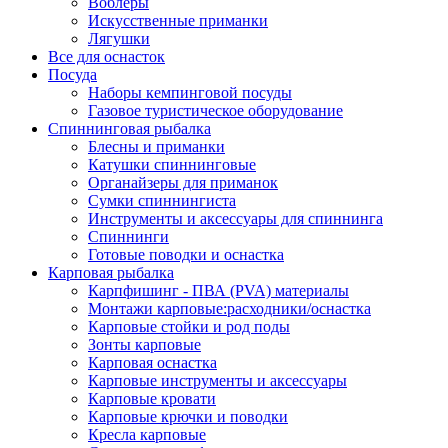
Воблеры
Искусственные приманки
Лягушки
Все для оснасток
Посуда
Наборы кемпинговой посуды
Газовое туристическое оборудование
Спиннинговая рыбалка
Блесны и приманки
Катушки спиннинговые
Органайзеры для приманок
Сумки спиннингиста
Инструменты и аксессуары для спиннинга
Спиннинги
Готовые поводки и оснастка
Карповая рыбалка
Карпфишинг - ПВА (PVA) материалы
Монтажи карповые:расходники/оснастка
Карповые стойки и род поды
Зонты карповые
Карповая оснастка
Карповые инструменты и аксессуары
Карповые кровати
Карповые крючки и поводки
Кресла карповые