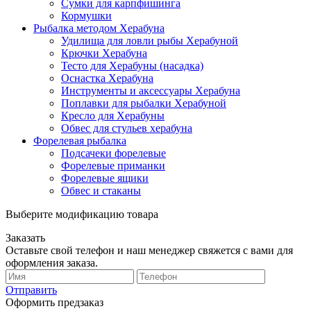
Сумки для карпфишинга
Кормушки
Рыбалка методом Херабуна
Удилища для ловли рыбы Херабуной
Крючки Херабуна
Тесто для Херабуны (насадка)
Оснастка Херабуна
Инструменты и аксессуары Херабуна
Поплавки для рыбалки Херабуной
Кресло для Херабуны
Обвес для стульев херабуна
Форелевая рыбалка
Подсачеки форелевые
Форелевые приманки
Форелевые ящики
Обвес и стаканы
Выберите модификацию товара
Заказать
Оставьте свой телефон и наш менеджер свяжется с вами для
оформления заказа.
Отправить
Оформить предзаказ