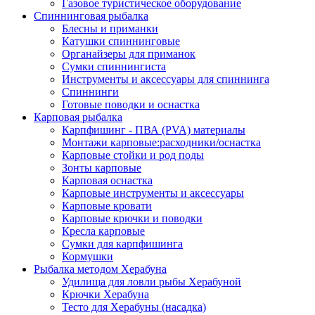
Газовое туристическое оборудование
Спиннинговая рыбалка
Блесны и приманки
Катушки спиннинговые
Органайзеры для приманок
Сумки спиннингиста
Инструменты и аксессуары для спиннинга
Спиннинги
Готовые поводки и оснастка
Карповая рыбалка
Карпфишинг - ПВА (PVA) материалы
Монтажи карповые:расходники/оснастка
Карповые стойки и род поды
Зонты карповые
Карповая оснастка
Карповые инструменты и аксессуары
Карповые кровати
Карповые крючки и поводки
Кресла карповые
Сумки для карпфишинга
Кормушки
Рыбалка методом Херабуна
Удилища для ловли рыбы Херабуной
Крючки Херабуна
Тесто для Херабуны (насадка)