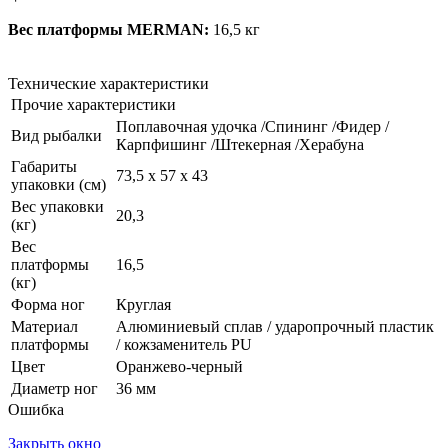
Вес платформы MERMAN:
16,5 кг
Технические характеристики
Прочие характеристики
Поплавочная удочка /Спининг /Фидер /
Вид рыбалки
Карпфишинг /Штекерная /Херабуна
Габариты
73,5 х 57 х 43
упаковки (см)
Вес упаковки
20,3
(кг)
Вес
платформы
16,5
(кг)
Форма ног
Круглая
Материал
Алюминиевый сплав / ударопрочный пластик
платформы
/ кожзаменитель PU
Цвет
Оранжево-черный
Диаметр ног
36 мм
Ошибка
Закрыть окно