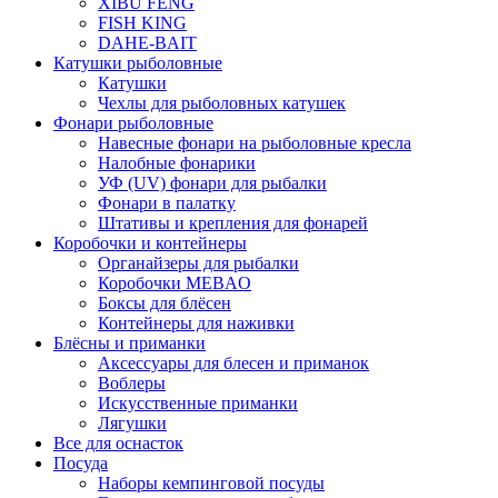
XIBU FENG
FISH KING
DAHE-BAIT
Катушки рыболовные
Катушки
Чехлы для рыболовных катушек
Фонари рыболовные
Навесные фонари на рыболовные кресла
Налобные фонарики
УФ (UV) фонари для рыбалки
Фонари в палатку
Штативы и крепления для фонарей
Коробочки и контейнеры
Органайзеры для рыбалки
Коробочки MEBAO
Боксы для блёсен
Контейнеры для наживки
Блёсны и приманки
Аксессуары для блесен и приманок
Воблеры
Искусственные приманки
Лягушки
Все для оснасток
Посуда
Наборы кемпинговой посуды