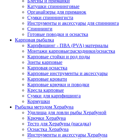
Блесны и приманки
Катушки спиннинговые
Органайзеры для приманок
Сумки спиннингиста
Инструменты и аксессуары для спиннинга
Спиннинги
Готовые поводки и оснастка
Карповая рыбалка
Карпфишинг - ПВА (PVA) материалы
Монтажи карповые:расходники/оснастка
Карповые стойки и род поды
Зонты карповые
Карповая оснастка
Карповые инструменты и аксессуары
Карповые кровати
Карповые крючки и поводки
Кресла карповые
Сумки для карпфишинга
Кормушки
Рыбалка методом Херабуна
Удилища для ловли рыбы Херабуной
Крючки Херабуна
Тесто для Херабуны (насадка)
Оснастка Херабуна
Инструменты и аксессуары Херабуна