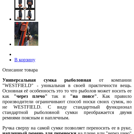
В корзину
Описание товара
Универсальная сумка рыболовная
от компании
"WESTFIELD" - уникальная в своей практичности вещь.
Основная её особенность это то что рыболов может носить ее
как
"через плечо"
так и
"на поясе"
. Как правило
производители ограничивают способ носки своих сумок, но
не WESTFIELD. С виду стандартный функционал
стандартной рыболовной сумки преображается двумя
ремнями поясным и наплечным.
Ручка сверху на самой сумке позволяет переносить ее в руке,
наплечный ремень для переноски
на плече или "через шею"