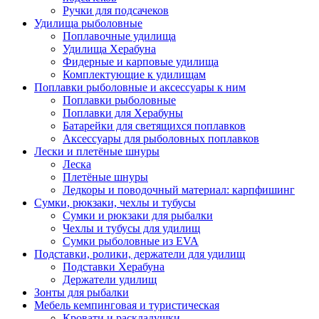
Ручки для подсачеков
Удилища рыболовные
Поплавочные удилища
Удилища Херабуна
Фидерные и карповые удилища
Комплектующие к удилищам
Поплавки рыболовные и аксессуары к ним
Поплавки рыболовные
Поплавки для Херабуны
Батарейки для светящихся поплавков
Аксессуары для рыболовных поплавков
Лески и плетёные шнуры
Леска
Плетёные шнуры
Ледкоры и поводочный материал: карпфишинг
Сумки, рюкзаки, чехлы и тубусы
Сумки и рюкзаки для рыбалки
Чехлы и тубусы для удилищ
Сумки рыболовные из EVA
Подставки, ролики, держатели для удилищ
Подставки Херабуна
Держатели удилищ
Зонты для рыбалки
Мебель кемпинговая и туристическая
Кровати и раскладушки