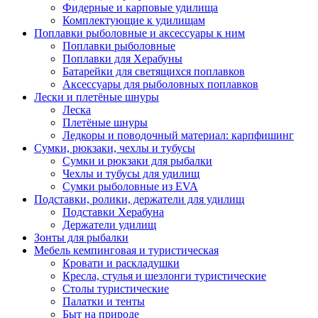
Фидерные и карповые удилища
Комплектующие к удилищам
Поплавки рыболовные и аксессуары к ним
Поплавки рыболовные
Поплавки для Херабуны
Батарейки для светящихся поплавков
Аксессуары для рыболовных поплавков
Лески и плетёные шнуры
Леска
Плетёные шнуры
Ледкоры и поводочный материал: карпфишинг
Сумки, рюкзаки, чехлы и тубусы
Сумки и рюкзаки для рыбалки
Чехлы и тубусы для удилищ
Сумки рыболовные из EVA
Подставки, ролики, держатели для удилищ
Подставки Херабуна
Держатели удилищ
Зонты для рыбалки
Мебель кемпинговая и туристическая
Кровати и раскладушки
Кресла, стулья и шезлонги туристические
Столы туристические
Палатки и тенты
Быт на природе