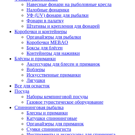
Навесные фонари на рыболовные кресла
Налобные фонарики
УФ (UV) фонари для рыбалки
Фонари в палатку
Штативы и крепления для фонарей
Коробочки и контейнеры
Органайзеры для рыбалки
Коробочки MEBAO
Боксы для блёсен
Контейнеры для наживки
Блёсны и приманки
Аксессуары для блесен и приманок
Воблеры
Искусственные приманки
Лягушки
Все для оснасток
Посуда
Наборы кемпинговой посуды
Газовое туристическое оборудование
Спиннинговая рыбалка
Блесны и приманки
Катушки спиннинговые
Органайзеры для приманок
Сумки спиннингиста
Инструменты и аксессуары для спиннинга