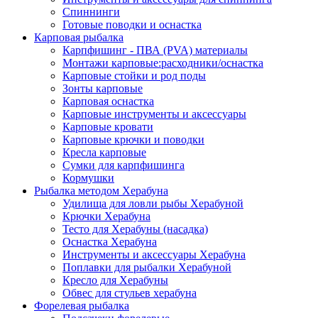
Спиннинги
Готовые поводки и оснастка
Карповая рыбалка
Карпфишинг - ПВА (PVA) материалы
Монтажи карповые:расходники/оснастка
Карповые стойки и род поды
Зонты карповые
Карповая оснастка
Карповые инструменты и аксессуары
Карповые кровати
Карповые крючки и поводки
Кресла карповые
Сумки для карпфишинга
Кормушки
Рыбалка методом Херабуна
Удилища для ловли рыбы Херабуной
Крючки Херабуна
Тесто для Херабуны (насадка)
Оснастка Херабуна
Инструменты и аксессуары Херабуна
Поплавки для рыбалки Херабуной
Кресло для Херабуны
Обвес для стульев херабуна
Форелевая рыбалка