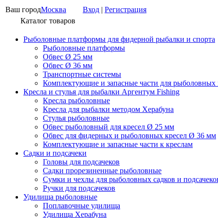
Ваш город
Москва
Вход
|
Регистрация
Каталог товаров
Рыболовные платформы для фидерной рыбалки и спорта
Рыболовные платформы
Обвес Ø 25 мм
Обвес Ø 36 мм
Транспортные системы
Комплектующие и запасные части для рыболовных
Кресла и стулья для рыбалки Аргентум Fishing
Кресла рыболовные
Кресла для рыбалки методом Херабуна
Стулья рыболовные
Обвес рыболовный для кресел Ø 25 мм
Обвес для фидерных и рыболовных кресел Ø 36 мм
Комплектующие и запасные части к креслам
Садки и подсачеки
Головы для подсачеков
Садки прорезиненные рыболовные
Сумки и чехлы для рыболовных садков и подсачеко
Ручки для подсачеков
Удилища рыболовные
Поплавочные удилища
Удилища Херабуна