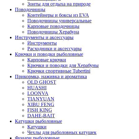
Зонты для отдыха на природе
Поводочницы
Контейнеры и боксы из EVA
Поводочницы универсальные
Карповые поводочницы
Поводочницы Херабуна
Инструменты и аксессуары
Инструменты
Расходники и аксессуары
Крючки и поводки рыболовные
Карповые крючки
Крючки и поводки для Херабуны
Крючки спортивные Tubertini
Прикормка, наживка и ароматика
OLD GHOST
HUASHI
LOONVA
TIANYUAN
XIBU FENG
FISH KING
DAHE-BAIT
Катушки рыболовные
Катушки
Чехлы для рыболовных катушек
Фонари рыболовные