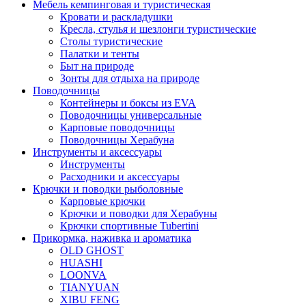
Мебель кемпинговая и туристическая
Кровати и раскладушки
Кресла, стулья и шезлонги туристические
Столы туристические
Палатки и тенты
Быт на природе
Зонты для отдыха на природе
Поводочницы
Контейнеры и боксы из EVA
Поводочницы универсальные
Карповые поводочницы
Поводочницы Херабуна
Инструменты и аксессуары
Инструменты
Расходники и аксессуары
Крючки и поводки рыболовные
Карповые крючки
Крючки и поводки для Херабуны
Крючки спортивные Tubertini
Прикормка, наживка и ароматика
OLD GHOST
HUASHI
LOONVA
TIANYUAN
XIBU FENG