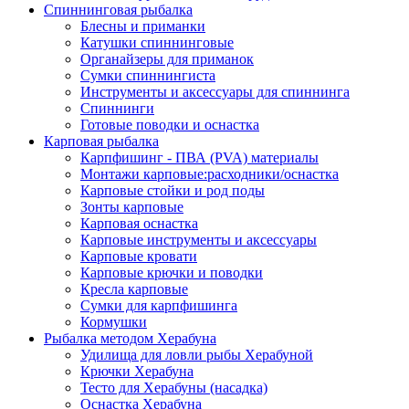
Спиннинговая рыбалка
Блесны и приманки
Катушки спиннинговые
Органайзеры для приманок
Сумки спиннингиста
Инструменты и аксессуары для спиннинга
Спиннинги
Готовые поводки и оснастка
Карповая рыбалка
Карпфишинг - ПВА (PVA) материалы
Монтажи карповые:расходники/оснастка
Карповые стойки и род поды
Зонты карповые
Карповая оснастка
Карповые инструменты и аксессуары
Карповые кровати
Карповые крючки и поводки
Кресла карповые
Сумки для карпфишинга
Кормушки
Рыбалка методом Херабуна
Удилища для ловли рыбы Херабуной
Крючки Херабуна
Тесто для Херабуны (насадка)
Оснастка Херабуна