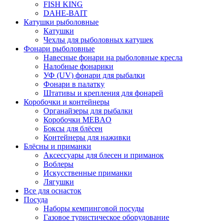
FISH KING
DAHE-BAIT
Катушки рыболовные
Катушки
Чехлы для рыболовных катушек
Фонари рыболовные
Навесные фонари на рыболовные кресла
Налобные фонарики
УФ (UV) фонари для рыбалки
Фонари в палатку
Штативы и крепления для фонарей
Коробочки и контейнеры
Органайзеры для рыбалки
Коробочки MEBAO
Боксы для блёсен
Контейнеры для наживки
Блёсны и приманки
Аксессуары для блесен и приманок
Воблеры
Искусственные приманки
Лягушки
Все для оснасток
Посуда
Наборы кемпинговой посуды
Газовое туристическое оборудование