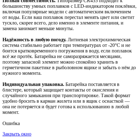
Полная совместимость.
Типоразмер CR435 подходит к
большинству умных поплавков с LED-индикатором поклёвки,
включая популярные модели с автоматическим включением
от воды. Если ваш поплавок перестал менять цвет или светит
тускло, скорее всего, дело именно в элементе питания, и
замена занимает меньше минуты.
Надёжность в любую погоду.
Литиевая электрохимическая
система стабильно работает при температурах от -20°C и не
боится кратковременного погружения в воду, если поплавок
всё же протёк. Батарейка не саморазряжается месяцами,
поэтому запасной элемент можно спокойно хранить в
герметичном пакетике в рыболовном ящике и забыть о нём до
нужного момента.
Индивидуальная упаковка.
Батарейка поставляется в
блистере, который защищает контакты от окисления и
случайного замыкания при транспортировке. Такой формат
удобно бросить в карман жилета или в ящик с оснасткой —
она не потеряется и будет готова к использованию в любой
момент.
Ошибка
Закрыть окно