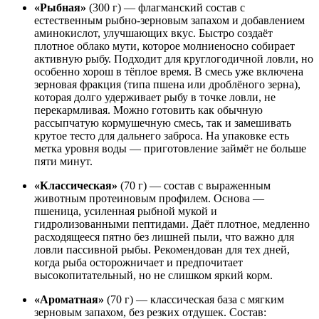
«Рыбная»
(300 г) — флагманский состав с
естественным рыбно-зерновым запахом и добавлением
аминокислот, улучшающих вкус. Быстро создаёт
плотное облако мути, которое молниеносно собирает
активную рыбу. Подходит для круглогодичной ловли, но
особенно хорош в тёплое время. В смесь уже включена
зерновая фракция (типа пшена или дроблёного зерна),
которая долго удерживает рыбу в точке ловли, не
перекармливая. Можно готовить как обычную
рассыпчатую кормушечную смесь, так и замешивать
крутое тесто для дальнего заброса. На упаковке есть
метка уровня воды — приготовление займёт не больше
пяти минут.
«Классическая»
(70 г) — состав с выраженным
животным протеиновым профилем. Основа —
пшеница, усиленная рыбной мукой и
гидролизованными пептидами. Даёт плотное, медленно
расходящееся пятно без лишней пыли, что важно для
ловли пассивной рыбы. Рекомендован для тех дней,
когда рыба осторожничает и предпочитает
высокопитательный, но не слишком яркий корм.
«Ароматная»
(70 г) — классическая база с мягким
зерновым запахом, без резких отдушек. Состав: