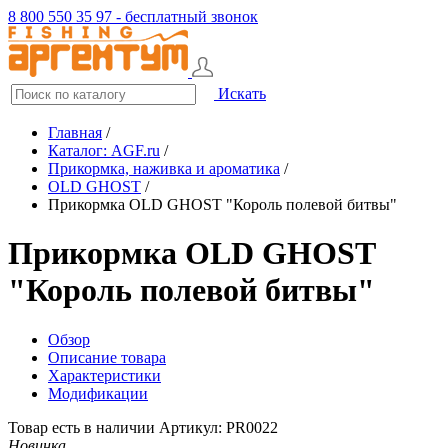
8 800 550 35 97 - бесплатный звонок
Искать
Главная
/
Каталог: AGF.ru
/
Прикормка, наживка и ароматика
/
OLD GHOST
/
Прикормка OLD GHOST "Король полевой битвы"
Прикормка OLD GHOST
"Король полевой битвы"
Обзор
Описание товара
Характеристики
Модификации
Товар есть в наличии
Артикул: PR0022
Новинка