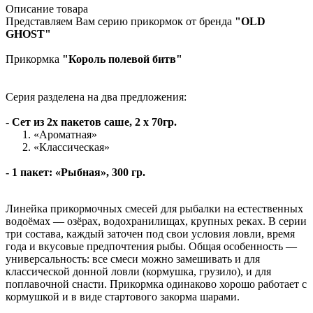
Описание товара
Представляем Вам серию прикормок от бренда
"OLD
GHOST"
Прикормка
"Король полевой битв"
Серия разделена на два предложения:
-
Сет из 2х пакетов саше, 2 х 70гр.
1. «Ароматная»
2. «Классическая»
-
1 пакет:
«Рыбная», 300 гр.
Линейка прикормочных смесей для рыбалки на естественных
водоёмах — озёрах, водохранилищах, крупных реках. В серии
три состава, каждый заточен под свои условия ловли, время
года и вкусовые предпочтения рыбы. Общая особенность —
универсальность: все смеси можно замешивать и для
классической донной ловли (кормушка, грузило), и для
поплавочной снасти. Прикормка одинаково хорошо работает с
кормушкой и в виде стартового закорма шарами.