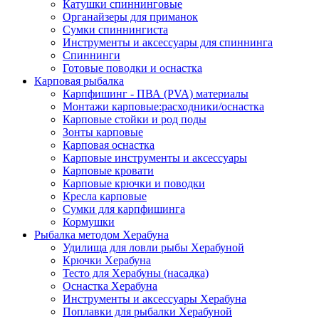
Катушки спиннинговые
Органайзеры для приманок
Сумки спиннингиста
Инструменты и аксессуары для спиннинга
Спиннинги
Готовые поводки и оснастка
Карповая рыбалка
Карпфишинг - ПВА (PVA) материалы
Монтажи карповые:расходники/оснастка
Карповые стойки и род поды
Зонты карповые
Карповая оснастка
Карповые инструменты и аксессуары
Карповые кровати
Карповые крючки и поводки
Кресла карповые
Сумки для карпфишинга
Кормушки
Рыбалка методом Херабуна
Удилища для ловли рыбы Херабуной
Крючки Херабуна
Тесто для Херабуны (насадка)
Оснастка Херабуна
Инструменты и аксессуары Херабуна
Поплавки для рыбалки Херабуной