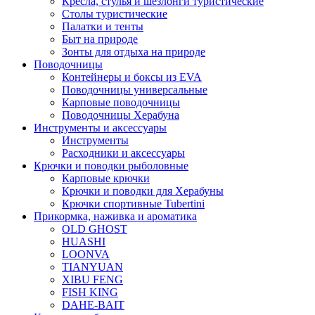
Кресла, стулья и шезлонги туристические
Столы туристические
Палатки и тенты
Быт на природе
Зонты для отдыха на природе
Поводочницы
Контейнеры и боксы из EVA
Поводочницы универсальные
Карповые поводочницы
Поводочницы Херабуна
Инструменты и аксессуары
Инструменты
Расходники и аксессуары
Крючки и поводки рыболовные
Карповые крючки
Крючки и поводки для Херабуны
Крючки спортивные Tubertini
Прикормка, наживка и ароматика
OLD GHOST
HUASHI
LOONVA
TIANYUAN
XIBU FENG
FISH KING
DAHE-BAIT