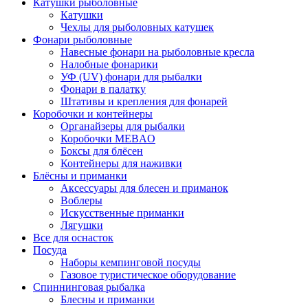
Катушки рыболовные
Катушки
Чехлы для рыболовных катушек
Фонари рыболовные
Навесные фонари на рыболовные кресла
Налобные фонарики
УФ (UV) фонари для рыбалки
Фонари в палатку
Штативы и крепления для фонарей
Коробочки и контейнеры
Органайзеры для рыбалки
Коробочки MEBAO
Боксы для блёсен
Контейнеры для наживки
Блёсны и приманки
Аксессуары для блесен и приманок
Воблеры
Искусственные приманки
Лягушки
Все для оснасток
Посуда
Наборы кемпинговой посуды
Газовое туристическое оборудование
Спиннинговая рыбалка
Блесны и приманки