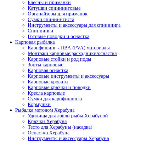
Блесны и приманки
Катушки спиннинговые
Органайзеры для приманок
Сумки спиннингиста
Инструменты и аксессуары для спиннинга
Спиннинги
Готовые поводки и оснастка
Карповая рыбалка
Карпфишинг - ПВА (PVA) материалы
Монтажи карповые:расходники/оснастка
Карповые стойки и род поды
Зонты карповые
Карповая оснастка
Карповые инструменты и аксессуары
Карповые кровати
Карповые крючки и поводки
Кресла карповые
Сумки для карпфишинга
Кормушки
Рыбалка методом Херабуна
Удилища для ловли рыбы Херабуной
Крючки Херабуна
Тесто для Херабуны (насадка)
Оснастка Херабуна
Инструменты и аксессуары Херабуна