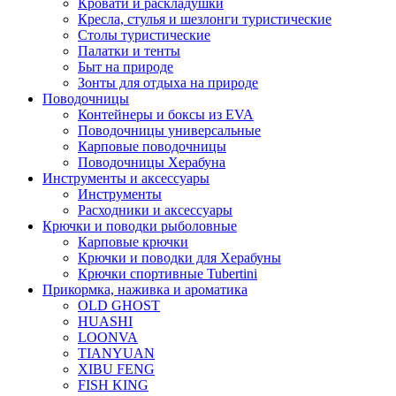
Кровати и раскладушки
Кресла, стулья и шезлонги туристические
Столы туристические
Палатки и тенты
Быт на природе
Зонты для отдыха на природе
Поводочницы
Контейнеры и боксы из EVA
Поводочницы универсальные
Карповые поводочницы
Поводочницы Херабуна
Инструменты и аксессуары
Инструменты
Расходники и аксессуары
Крючки и поводки рыболовные
Карповые крючки
Крючки и поводки для Херабуны
Крючки спортивные Tubertini
Прикормка, наживка и ароматика
OLD GHOST
HUASHI
LOONVA
TIANYUAN
XIBU FENG
FISH KING