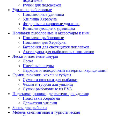
подсачеков
Ручки для подсачеков
Удилища рыболовные
Поплавочные удилища
Удилища Херабуна
Фидерные и карповые удилища
Комплектующие к удилищам
Поплавки рыболовные и аксессуары к ним
Поплавки рыболовные
Поплавки для Херабуны
Батарейки для светящихся поплавков
Аксессуары для рыболовных поплавков
Лески и плетёные шнуры
Леска
Плетёные шнуры
Ледкоры и поводочный материал: карпфишинг
Сумки, рюкзаки, чехлы и тубусы
Сумки и рюкзаки для рыбалки
Чехлы и тубусы для удилищ
Сумки рыболовные из EVA
Подставки, ролики, держатели для удилищ
Подставки Херабуна
Держатели удилищ
Зонты для рыбалки
Мебель кемпинговая и туристическая