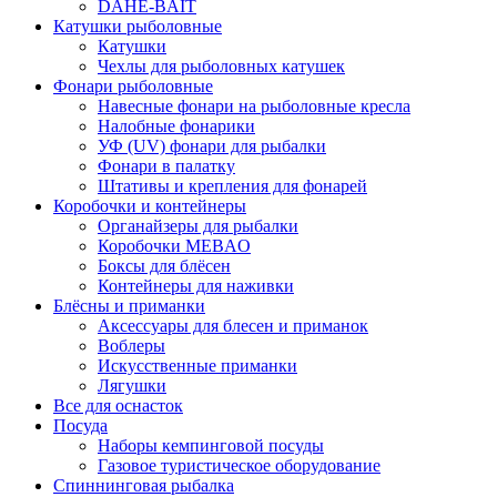
DAHE-BAIT
Катушки рыболовные
Катушки
Чехлы для рыболовных катушек
Фонари рыболовные
Навесные фонари на рыболовные кресла
Налобные фонарики
УФ (UV) фонари для рыбалки
Фонари в палатку
Штативы и крепления для фонарей
Коробочки и контейнеры
Органайзеры для рыбалки
Коробочки MEBAO
Боксы для блёсен
Контейнеры для наживки
Блёсны и приманки
Аксессуары для блесен и приманок
Воблеры
Искусственные приманки
Лягушки
Все для оснасток
Посуда
Наборы кемпинговой посуды
Газовое туристическое оборудование
Спиннинговая рыбалка