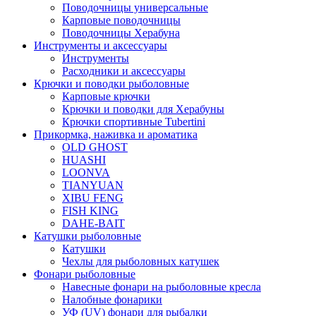
Поводочницы универсальные
Карповые поводочницы
Поводочницы Херабуна
Инструменты и аксессуары
Инструменты
Расходники и аксессуары
Крючки и поводки рыболовные
Карповые крючки
Крючки и поводки для Херабуны
Крючки спортивные Tubertini
Прикормка, наживка и ароматика
OLD GHOST
HUASHI
LOONVA
TIANYUAN
XIBU FENG
FISH KING
DAHE-BAIT
Катушки рыболовные
Катушки
Чехлы для рыболовных катушек
Фонари рыболовные
Навесные фонари на рыболовные кресла
Налобные фонарики
УФ (UV) фонари для рыбалки