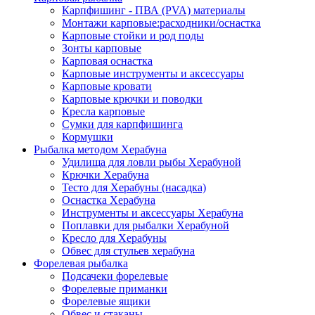
Карпфишинг - ПВА (PVA) материалы
Монтажи карповые:расходники/оснастка
Карповые стойки и род поды
Зонты карповые
Карповая оснастка
Карповые инструменты и аксессуары
Карповые кровати
Карповые крючки и поводки
Кресла карповые
Сумки для карпфишинга
Кормушки
Рыбалка методом Херабуна
Удилища для ловли рыбы Херабуной
Крючки Херабуна
Тесто для Херабуны (насадка)
Оснастка Херабуна
Инструменты и аксессуары Херабуна
Поплавки для рыбалки Херабуной
Кресло для Херабуны
Обвес для стульев херабуна
Форелевая рыбалка
Подсачеки форелевые
Форелевые приманки
Форелевые ящики
Обвес и стаканы