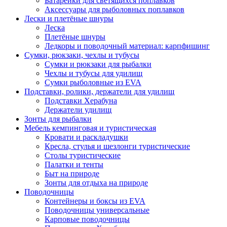
Батарейки для светящихся поплавков
Аксессуары для рыболовных поплавков
Лески и плетёные шнуры
Леска
Плетёные шнуры
Ледкоры и поводочный материал: карпфишинг
Сумки, рюкзаки, чехлы и тубусы
Сумки и рюкзаки для рыбалки
Чехлы и тубусы для удилищ
Сумки рыболовные из EVA
Подставки, ролики, держатели для удилищ
Подставки Херабуна
Держатели удилищ
Зонты для рыбалки
Мебель кемпинговая и туристическая
Кровати и раскладушки
Кресла, стулья и шезлонги туристические
Столы туристические
Палатки и тенты
Быт на природе
Зонты для отдыха на природе
Поводочницы
Контейнеры и боксы из EVA
Поводочницы универсальные
Карповые поводочницы