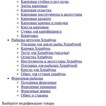
Карповые стойки и род поды
Зонты карповые
Карповая оснастка
Карповые инструменты и аксессуары
Карповые кровати
Карповые крючки и поводки
Кресла карповые
Сумки для карпфишинга
Кормушки
Рыбалка методом Херабуна
Удилища для ловли рыбы Херабуной
Крючки Херабуна
Тесто для Херабуны (насадка)
Оснастка Херабуна
Инструменты и аксессуары Херабуна
Поплавки для рыбалки Херабуной
Кресло для Херабуны
Обвес для стульев херабуна
Форелевая рыбалка
Подсачеки форелевые
Форелевые приманки
Форелевые ящики
Обвес и стаканы
Выберите модификацию товара