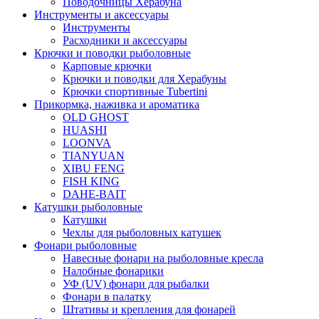
Поводочницы Херабуна
Инструменты и аксессуары
Инструменты
Расходники и аксессуары
Крючки и поводки рыболовные
Карповые крючки
Крючки и поводки для Херабуны
Крючки спортивные Tubertini
Прикормка, наживка и ароматика
OLD GHOST
HUASHI
LOONVA
TIANYUAN
XIBU FENG
FISH KING
DAHE-BAIT
Катушки рыболовные
Катушки
Чехлы для рыболовных катушек
Фонари рыболовные
Навесные фонари на рыболовные кресла
Налобные фонарики
УФ (UV) фонари для рыбалки
Фонари в палатку
Штативы и крепления для фонарей