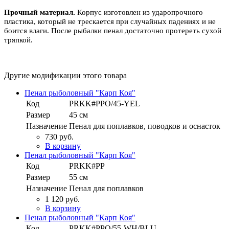
Прочный материал.
Корпус изготовлен из ударопрочного
пластика, который не трескается при случайных падениях и не
боится влаги. После рыбалки пенал достаточно протереть сухой
тряпкой.
Другие модификации этого товара
Пенал рыболовный "Карп Коя"
Код
PRKK#PPO/45-YEL
Размер
45 см
Назначение
Пенал для поплавков, поводков и оснасток
730 руб.
В корзину
Пенал рыболовный "Карп Коя"
Код
PRKK#PP
Размер
55 см
Назначение
Пенал для поплавков
1 120 руб.
В корзину
Пенал рыболовный "Карп Коя"
Код
PRKK#PPO/55-WH/BLU