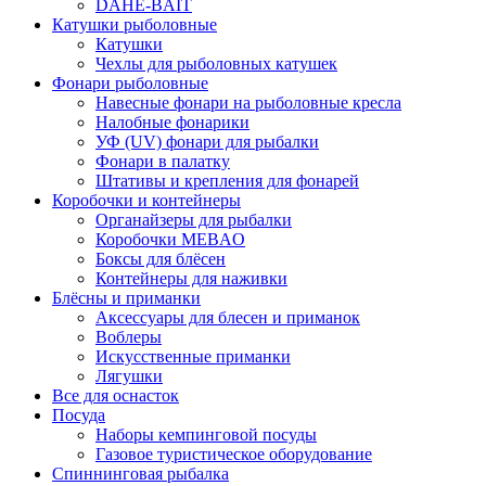
DAHE-BAIT
Катушки рыболовные
Катушки
Чехлы для рыболовных катушек
Фонари рыболовные
Навесные фонари на рыболовные кресла
Налобные фонарики
УФ (UV) фонари для рыбалки
Фонари в палатку
Штативы и крепления для фонарей
Коробочки и контейнеры
Органайзеры для рыбалки
Коробочки MEBAO
Боксы для блёсен
Контейнеры для наживки
Блёсны и приманки
Аксессуары для блесен и приманок
Воблеры
Искусственные приманки
Лягушки
Все для оснасток
Посуда
Наборы кемпинговой посуды
Газовое туристическое оборудование
Спиннинговая рыбалка