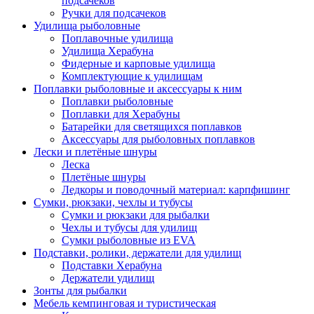
подсачеков
Ручки для подсачеков
Удилища рыболовные
Поплавочные удилища
Удилища Херабуна
Фидерные и карповые удилища
Комплектующие к удилищам
Поплавки рыболовные и аксессуары к ним
Поплавки рыболовные
Поплавки для Херабуны
Батарейки для светящихся поплавков
Аксессуары для рыболовных поплавков
Лески и плетёные шнуры
Леска
Плетёные шнуры
Ледкоры и поводочный материал: карпфишинг
Сумки, рюкзаки, чехлы и тубусы
Сумки и рюкзаки для рыбалки
Чехлы и тубусы для удилищ
Сумки рыболовные из EVA
Подставки, ролики, держатели для удилищ
Подставки Херабуна
Держатели удилищ
Зонты для рыбалки
Мебель кемпинговая и туристическая