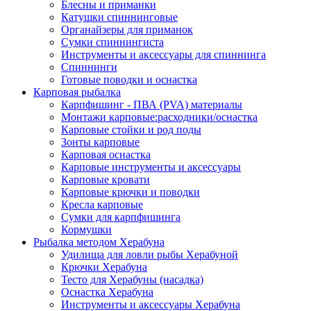
Блесны и приманки
Катушки спиннинговые
Органайзеры для приманок
Сумки спиннингиста
Инструменты и аксессуары для спиннинга
Спиннинги
Готовые поводки и оснастка
Карповая рыбалка
Карпфишинг - ПВА (PVA) материалы
Монтажи карповые:расходники/оснастка
Карповые стойки и род поды
Зонты карповые
Карповая оснастка
Карповые инструменты и аксессуары
Карповые кровати
Карповые крючки и поводки
Кресла карповые
Сумки для карпфишинга
Кормушки
Рыбалка методом Херабуна
Удилища для ловли рыбы Херабуной
Крючки Херабуна
Тесто для Херабуны (насадка)
Оснастка Херабуна
Инструменты и аксессуары Херабуна