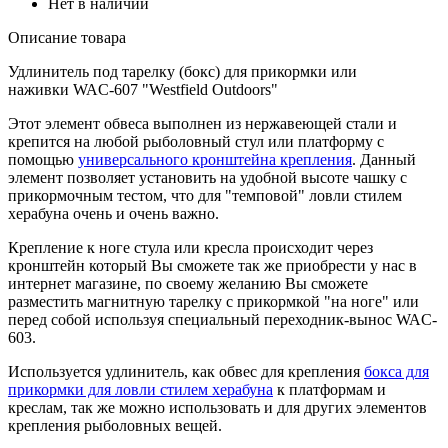
Нет в наличии
Описание товара
Удлинитель под тарелку (бокс) для прикормки или
наживки WAC-607 "Westfield Outdoors"
Этот элемент обвеса выполнен из нержавеющей стали и
крепится на любой рыболовный стул или платформу с
помощью
универсального кронштейна крепления
. Данный
элемент позволяет установить на удобной высоте чашку с
прикормочным тестом, что для "темповой" ловли стилем
херабуна очень и очень важно.
Крепление к ноге стула или кресла происходит через
кронштейн который Вы сможете так же приобрести у нас в
интернет магазине, по своему желанию Вы сможете
разместить магнитную тарелку с прикормкой "на ноге" или
перед собой используя специальный переходник-вынос WAC-
603.
Используется удлинитель, как обвес для крепления
бокса для
прикормки для ловли стилем херабуна
к платформам и
креслам, так же можно использовать и для других элементов
крепления рыболовных вещей.