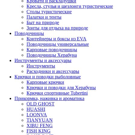
Кровати и раскладушки
Кресла, стулья и шезлонги туристические
Столы туристические
Палатки и тенты
Быт на природе
Зонты для отдыха на природе
Поводочницы
Контейнеры и боксы из EVA
Поводочницы универсальные
Карповые поводочницы
Поводочницы Херабуна
Инструменты и аксессуары
Инструменты
Расходники и аксессуары
Крючки и поводки рыболовные
Карповые крючки
Крючки и поводки для Херабуны
Крючки спортивные Tubertini
Прикормка, наживка и ароматика
OLD GHOST
HUASHI
LOONVA
TIANYUAN
XIBU FENG
FISH KING