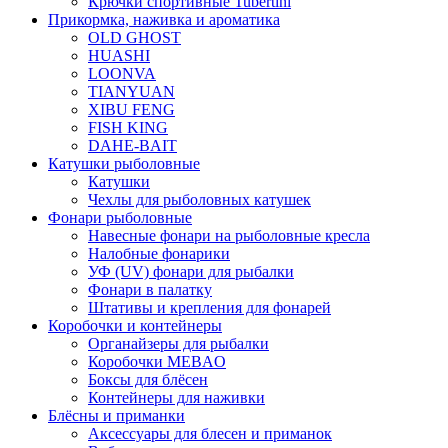
Крючки спортивные Tubertini
Прикормка, наживка и ароматика
OLD GHOST
HUASHI
LOONVA
TIANYUAN
XIBU FENG
FISH KING
DAHE-BAIT
Катушки рыболовные
Катушки
Чехлы для рыболовных катушек
Фонари рыболовные
Навесные фонари на рыболовные кресла
Налобные фонарики
УФ (UV) фонари для рыбалки
Фонари в палатку
Штативы и крепления для фонарей
Коробочки и контейнеры
Органайзеры для рыбалки
Коробочки MEBAO
Боксы для блёсен
Контейнеры для наживки
Блёсны и приманки
Аксессуары для блесен и приманок