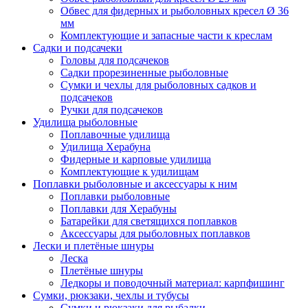
Обвес для фидерных и рыболовных кресел Ø 36
мм
Комплектующие и запасные части к креслам
Садки и подсачеки
Головы для подсачеков
Садки прорезиненные рыболовные
Сумки и чехлы для рыболовных садков и
подсачеков
Ручки для подсачеков
Удилища рыболовные
Поплавочные удилища
Удилища Херабуна
Фидерные и карповые удилища
Комплектующие к удилищам
Поплавки рыболовные и аксессуары к ним
Поплавки рыболовные
Поплавки для Херабуны
Батарейки для светящихся поплавков
Аксессуары для рыболовных поплавков
Лески и плетёные шнуры
Леска
Плетёные шнуры
Ледкоры и поводочный материал: карпфишинг
Сумки, рюкзаки, чехлы и тубусы
Сумки и рюкзаки для рыбалки