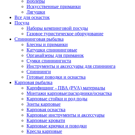
Воблеры
Искусственные приманки
Лягушки
Все для оснасток
Посуда
Наборы кемпинговой посуды
Газовое туристическое оборудование
Спиннинговая рыбалка
Блесны и приманки
Катушки спиннинговые
Органайзеры для приманок
Сумки спиннингиста
Инструменты и аксессуары для спиннинга
Спиннинги
Готовые поводки и оснастка
Карповая рыбалка
Карпфишинг - ПВА (PVA) материалы
Монтажи карповые:расходники/оснастка
Карповые стойки и род поды
Зонты карповые
Карповая оснастка
Карповые инструменты и аксессуары
Карповые кровати
Карповые крючки и поводки
Кресла карповые