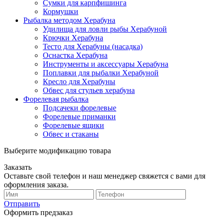
Сумки для карпфишинга
Кормушки
Рыбалка методом Херабуна
Удилища для ловли рыбы Херабуной
Крючки Херабуна
Тесто для Херабуны (насадка)
Оснастка Херабуна
Инструменты и аксессуары Херабуна
Поплавки для рыбалки Херабуной
Кресло для Херабуны
Обвес для стульев херабуна
Форелевая рыбалка
Подсачеки форелевые
Форелевые приманки
Форелевые ящики
Обвес и стаканы
Выберите модификацию товара
Заказать
Оставьте свой телефон и наш менеджер свяжется с вами для
оформления заказа.
Отправить
Оформить предзаказ