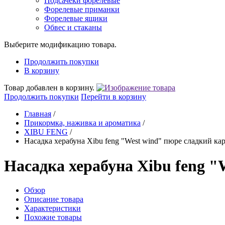
Подсачеки форелевые
Форелевые приманки
Форелевые ящики
Обвес и стаканы
Выберите модификацию товара.
Продолжить покупки
В корзину
Товар добавлен в корзину.
Продолжить покупки
Перейти в корзину
Главная
/
Прикормка, наживка и ароматика
/
XIBU FENG
/
Насадка херабуна Xibu feng "West wind" пюре сладкий кар
Насадка херабуна Xibu feng "
Обзор
Описание товара
Характеристики
Похожие товары