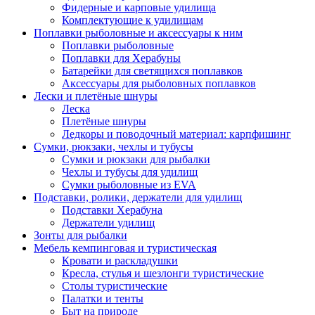
Фидерные и карповые удилища
Комплектующие к удилищам
Поплавки рыболовные и аксессуары к ним
Поплавки рыболовные
Поплавки для Херабуны
Батарейки для светящихся поплавков
Аксессуары для рыболовных поплавков
Лески и плетёные шнуры
Леска
Плетёные шнуры
Ледкоры и поводочный материал: карпфишинг
Сумки, рюкзаки, чехлы и тубусы
Сумки и рюкзаки для рыбалки
Чехлы и тубусы для удилищ
Сумки рыболовные из EVA
Подставки, ролики, держатели для удилищ
Подставки Херабуна
Держатели удилищ
Зонты для рыбалки
Мебель кемпинговая и туристическая
Кровати и раскладушки
Кресла, стулья и шезлонги туристические
Столы туристические
Палатки и тенты
Быт на природе