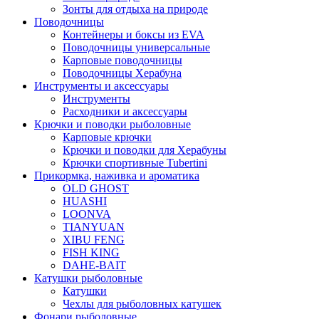
Зонты для отдыха на природе
Поводочницы
Контейнеры и боксы из EVA
Поводочницы универсальные
Карповые поводочницы
Поводочницы Херабуна
Инструменты и аксессуары
Инструменты
Расходники и аксессуары
Крючки и поводки рыболовные
Карповые крючки
Крючки и поводки для Херабуны
Крючки спортивные Tubertini
Прикормка, наживка и ароматика
OLD GHOST
HUASHI
LOONVA
TIANYUAN
XIBU FENG
FISH KING
DAHE-BAIT
Катушки рыболовные
Катушки
Чехлы для рыболовных катушек
Фонари рыболовные