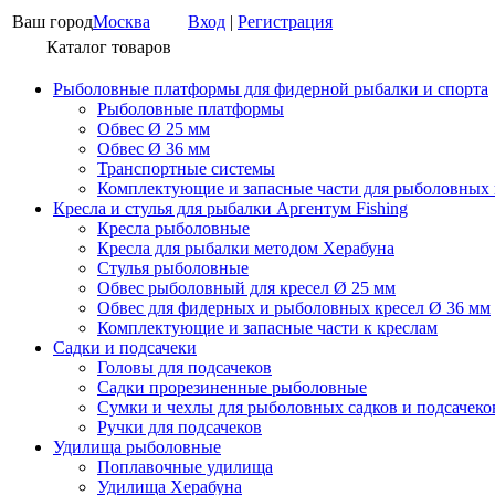
Ваш город
Москва
Вход
|
Регистрация
Каталог товаров
Рыболовные платформы для фидерной рыбалки и спорта
Рыболовные платформы
Обвес Ø 25 мм
Обвес Ø 36 мм
Транспортные системы
Комплектующие и запасные части для рыболовных
Кресла и стулья для рыбалки Аргентум Fishing
Кресла рыболовные
Кресла для рыбалки методом Херабуна
Стулья рыболовные
Обвес рыболовный для кресел Ø 25 мм
Обвес для фидерных и рыболовных кресел Ø 36 мм
Комплектующие и запасные части к креслам
Садки и подсачеки
Головы для подсачеков
Садки прорезиненные рыболовные
Сумки и чехлы для рыболовных садков и подсачеко
Ручки для подсачеков
Удилища рыболовные
Поплавочные удилища
Удилища Херабуна