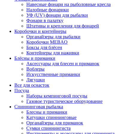
Навесные фонари на рыболовные кресла
Налобные фонарики
УФ (UV) фонари для рыбалки
Фонари в палатку
Штативы и крепления для фонарей
Коробочки и контейнеры
Органайзеры для рыбалки
Коробочки MEBAO
Боксы для блёсен
Контейнеры для наживки
Блёсны и приманки
Аксессуары для блесен и приманок
Воблеры
Искусственные приманки
Лягушки
Все для оснасток
Посуда
Наборы кемпинговой посуды
Газовое туристическое оборудование
Спиннинговая рыбалка
Блесны и приманки
Катушки спиннинговые
Органайзеры для приманок
Сумки спиннингиста
Инструменты и аксессуары для спиннинга