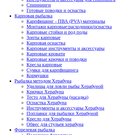
Спиннинги
Готовые поводки и оснастка
Карповая рыбалка
Карпфишинг - ПВА (PVA) материалы
Монтажи карповые:расходники/оснастка
Карповые стойки и род поды
Зонты карповые
Карповая оснастка
Карповые инструменты и аксессуары
Карповые кровати
Карповые крючки и поводки
Кресла карповые
Сумки для карпфишинга
Кормушки
Рыбалка методом Херабуна
Удилища для ловли рыбы Херабуной
Крючки Херабуна
Тесто для Херабуны (насадка)
Оснастка Херабуна
Инструменты и аксессуары Херабуна
Поплавки для рыбалки Херабуной
Кресло для Херабуны
Обвес для стульев херабуна
Форелевая рыбалка