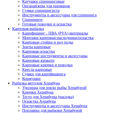
Катушки спиннинговые
Органайзеры для приманок
Сумки спиннингиста
Инструменты и аксессуары для спиннинга
Спиннинги
Готовые поводки и оснастка
Карповая рыбалка
Карпфишинг - ПВА (PVA) материалы
Монтажи карповые:расходники/оснастка
Карповые стойки и род поды
Зонты карповые
Карповая оснастка
Карповые инструменты и аксессуары
Карповые кровати
Карповые крючки и поводки
Кресла карповые
Сумки для карпфишинга
Кормушки
Рыбалка методом Херабуна
Удилища для ловли рыбы Херабуной
Крючки Херабуна
Тесто для Херабуны (насадка)
Оснастка Херабуна
Инструменты и аксессуары Херабуна
Поплавки для рыбалки Херабуной