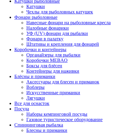
Катушки рыболовные
Катушки
Чехлы для рыболовных катушек
Фонари рыболовные
Навесные фонари на рыболовные кресла
Налобные фонарики
УФ (UV) фонари для рыбалки
Фонари в палатку
Штативы и крепления для фонарей
Коробочки и контейнеры
Органайзеры для рыбалки
Коробочки MEBAO
Боксы для блёсен
Контейнеры для наживки
Блёсны и приманки
Аксессуары для блесен и приманок
Воблеры
Искусственные приманки
Лягушки
Все для оснасток
Посуда
Наборы кемпинговой посуды
Газовое туристическое оборудование
Спиннинговая рыбалка
Блесны и приманки