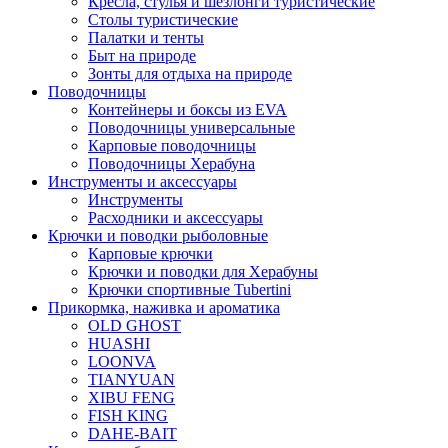
Кресла, стулья и шезлонги туристические
Столы туристические
Палатки и тенты
Быт на природе
Зонты для отдыха на природе
Поводочницы
Контейнеры и боксы из EVA
Поводочницы универсальные
Карповые поводочницы
Поводочницы Херабуна
Инструменты и аксессуары
Инструменты
Расходники и аксессуары
Крючки и поводки рыболовные
Карповые крючки
Крючки и поводки для Херабуны
Крючки спортивные Tubertini
Прикормка, наживка и ароматика
OLD GHOST
HUASHI
LOONVA
TIANYUAN
XIBU FENG
FISH KING
DAHE-BAIT