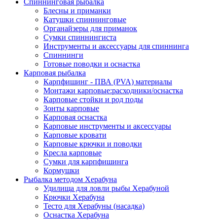
Спиннинговая рыбалка
Блесны и приманки
Катушки спиннинговые
Органайзеры для приманок
Сумки спиннингиста
Инструменты и аксессуары для спиннинга
Спиннинги
Готовые поводки и оснастка
Карповая рыбалка
Карпфишинг - ПВА (PVA) материалы
Монтажи карповые:расходники/оснастка
Карповые стойки и род поды
Зонты карповые
Карповая оснастка
Карповые инструменты и аксессуары
Карповые кровати
Карповые крючки и поводки
Кресла карповые
Сумки для карпфишинга
Кормушки
Рыбалка методом Херабуна
Удилища для ловли рыбы Херабуной
Крючки Херабуна
Тесто для Херабуны (насадка)
Оснастка Херабуна