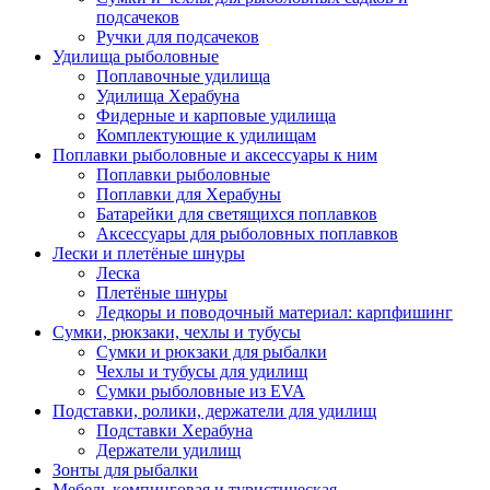
подсачеков
Ручки для подсачеков
Удилища рыболовные
Поплавочные удилища
Удилища Херабуна
Фидерные и карповые удилища
Комплектующие к удилищам
Поплавки рыболовные и аксессуары к ним
Поплавки рыболовные
Поплавки для Херабуны
Батарейки для светящихся поплавков
Аксессуары для рыболовных поплавков
Лески и плетёные шнуры
Леска
Плетёные шнуры
Ледкоры и поводочный материал: карпфишинг
Сумки, рюкзаки, чехлы и тубусы
Сумки и рюкзаки для рыбалки
Чехлы и тубусы для удилищ
Сумки рыболовные из EVA
Подставки, ролики, держатели для удилищ
Подставки Херабуна
Держатели удилищ
Зонты для рыбалки
Мебель кемпинговая и туристическая