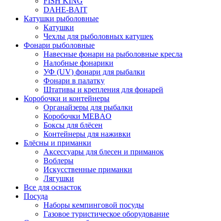
FISH KING
DAHE-BAIT
Катушки рыболовные
Катушки
Чехлы для рыболовных катушек
Фонари рыболовные
Навесные фонари на рыболовные кресла
Налобные фонарики
УФ (UV) фонари для рыбалки
Фонари в палатку
Штативы и крепления для фонарей
Коробочки и контейнеры
Органайзеры для рыбалки
Коробочки MEBAO
Боксы для блёсен
Контейнеры для наживки
Блёсны и приманки
Аксессуары для блесен и приманок
Воблеры
Искусственные приманки
Лягушки
Все для оснасток
Посуда
Наборы кемпинговой посуды
Газовое туристическое оборудование