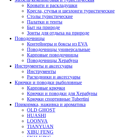
Кровати и раскладушки
Кресла, стулья и шезлонги туристические
Столы туристические
Палатки и тенты
Быт на природе
Зонты для отдыха на природе
Поводочницы
Контейнеры и боксы из EVA
Поводочницы универсальные
Карповые поводочницы
Поводочницы Херабуна
Инструменты и аксессуары
Инструменты
Расходники и аксессуары
Крючки и поводки рыболовные
Карповые крючки
Крючки и поводки для Херабуны
Крючки спортивные Tubertini
Прикормка, наживка и ароматика
OLD GHOST
HUASHI
LOONVA
TIANYUAN
XIBU FENG