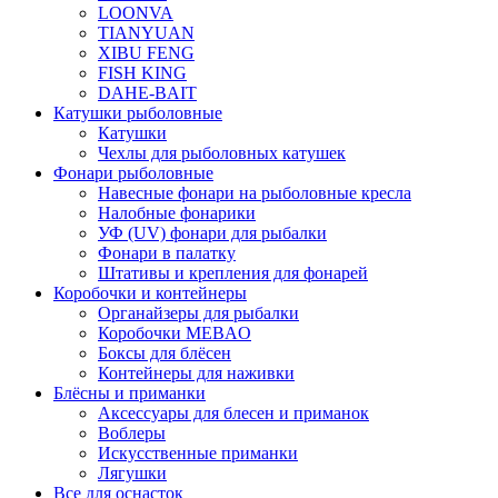
LOONVA
TIANYUAN
XIBU FENG
FISH KING
DAHE-BAIT
Катушки рыболовные
Катушки
Чехлы для рыболовных катушек
Фонари рыболовные
Навесные фонари на рыболовные кресла
Налобные фонарики
УФ (UV) фонари для рыбалки
Фонари в палатку
Штативы и крепления для фонарей
Коробочки и контейнеры
Органайзеры для рыбалки
Коробочки MEBAO
Боксы для блёсен
Контейнеры для наживки
Блёсны и приманки
Аксессуары для блесен и приманок
Воблеры
Искусственные приманки
Лягушки
Все для оснасток