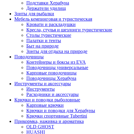
Подставки Херабуна
Держатели удилищ
Зонты для рыбалки
Мебель кемпинговая и туристическая
Кровати и раскладушки
Кресла, стулья и шезлонги туристические
Столы туристические
Палатки и тенты
Быт на природе
Зонты для отдыха на природе
Поводочницы
Контейнеры и боксы из EVA
Поводочницы универсальные
Карповые поводочницы
Поводочницы Херабуна
Инструменты и аксессуары
Инструменты
Расходники и аксессуары
Крючки и поводки рыболовные
Карповые крючки
Крючки и поводки для Херабуны
Крючки спортивные Tubertini
Прикормка, наживка и ароматика
OLD GHOST
HUASHI