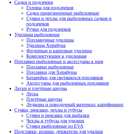
Садки и подсачеки
Головы для подсачеков
Садки прорезиненные рыболовные
Сумки и чехлы для рыболовных садков и
подсачеков
Ручки для подсачеков
Удилища рыболовные
Поплавочные удилища
Удилища Херабуна
Фидерные и карповые удилища
Комплектующие к удилищам
Поплавки рыболовные и аксессуары к ним
Поплавки рыболовные
Поплавки для Херабуны
Батарейки для светящихся поплавков
Аксессуары для рыболовных поплавков
Лески и плетёные шнуры
Леска
Плетёные шнуры
Ледкоры и поводочный материал: карпфишинг
Сумки, рюкзаки, чехлы и тубусы
Сумки и рюкзаки для рыбалки
Чехлы и тубусы для удилищ
Сумки рыболовные из EVA
Подставки, ролики, держатели для удилищ