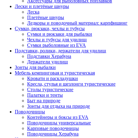
Аксессуары для рыболовных поплавков
Лески и плетёные шнуры
Леска
Плетёные шнуры
Ледкоры и поводочный материал: карпфишинг
Сумки, рюкзаки, чехлы и тубусы
Сумки и рюкзаки для рыбалки
Чехлы и тубусы для удилищ
Сумки рыболовные из EVA
Подставки, ролики, держатели для удилищ
Подставки Херабуна
Держатели удилищ
Зонты для рыбалки
Мебель кемпинговая и туристическая
Кровати и раскладушки
Кресла, стулья и шезлонги туристические
Столы туристические
Палатки и тенты
Быт на природе
Зонты для отдыха на природе
Поводочницы
Контейнеры и боксы из EVA
Поводочницы универсальные
Карповые поводочницы
Поводочницы Херабуна