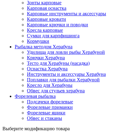
Зонты карповые
Карповая оснастка
Карповые инструменты и аксессуары
Карповые кровати
Карповые крючки и поводки
Кресла карповые
Сумки для карпфишинга
Кормушки
Рыбалка методом Херабуна
Удилища для ловли рыбы Херабуной
Крючки Херабуна
Тесто для Херабуны (насадка)
Оснастка Херабуна
Инструменты и аксессуары Херабуна
Поплавки для рыбалки Херабуной
Кресло для Херабуны
Обвес для стульев херабуна
Форелевая рыбалка
Подсачеки форелевые
Форелевые приманки
Форелевые ящики
Обвес и стаканы
Выберите модификацию товара