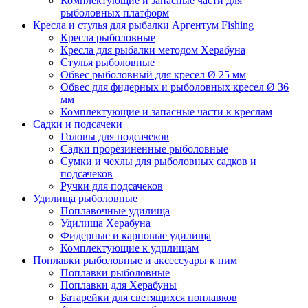
Комплектующие и запасные части для
рыболовных платформ
Кресла и стулья для рыбалки Аргентум Fishing
Кресла рыболовные
Кресла для рыбалки методом Херабуна
Стулья рыболовные
Обвес рыболовный для кресел Ø 25 мм
Обвес для фидерных и рыболовных кресел Ø 36
мм
Комплектующие и запасные части к креслам
Садки и подсачеки
Головы для подсачеков
Садки прорезиненные рыболовные
Сумки и чехлы для рыболовных садков и
подсачеков
Ручки для подсачеков
Удилища рыболовные
Поплавочные удилища
Удилища Херабуна
Фидерные и карповые удилища
Комплектующие к удилищам
Поплавки рыболовные и аксессуары к ним
Поплавки рыболовные
Поплавки для Херабуны
Батарейки для светящихся поплавков