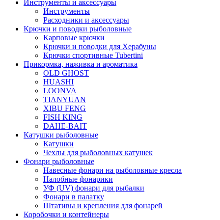
Инструменты и аксессуары
Инструменты
Расходники и аксессуары
Крючки и поводки рыболовные
Карповые крючки
Крючки и поводки для Херабуны
Крючки спортивные Tubertini
Прикормка, наживка и ароматика
OLD GHOST
HUASHI
LOONVA
TIANYUAN
XIBU FENG
FISH KING
DAHE-BAIT
Катушки рыболовные
Катушки
Чехлы для рыболовных катушек
Фонари рыболовные
Навесные фонари на рыболовные кресла
Налобные фонарики
УФ (UV) фонари для рыбалки
Фонари в палатку
Штативы и крепления для фонарей
Коробочки и контейнеры