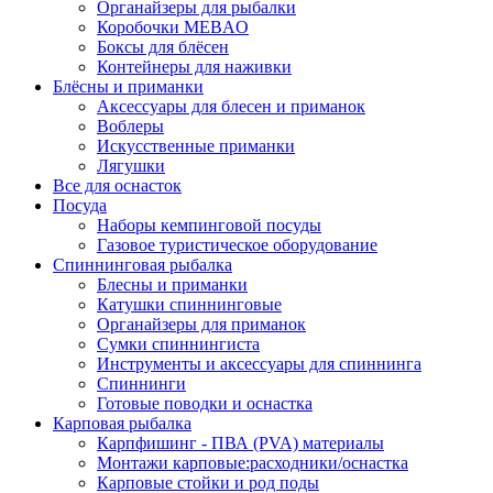
Органайзеры для рыбалки
Коробочки MEBAO
Боксы для блёсен
Контейнеры для наживки
Блёсны и приманки
Аксессуары для блесен и приманок
Воблеры
Искусственные приманки
Лягушки
Все для оснасток
Посуда
Наборы кемпинговой посуды
Газовое туристическое оборудование
Спиннинговая рыбалка
Блесны и приманки
Катушки спиннинговые
Органайзеры для приманок
Сумки спиннингиста
Инструменты и аксессуары для спиннинга
Спиннинги
Готовые поводки и оснастка
Карповая рыбалка
Карпфишинг - ПВА (PVA) материалы
Монтажи карповые:расходники/оснастка
Карповые стойки и род поды