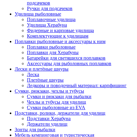
подсачеков
Ручки для подсачеков
Удилища рыболовные
Поплавочные удилища
Удилища Херабуна
Фидерные и карповые удилища
Комплектующие к удилищам
Поплавки рыболовные и аксессуары к ним
Поплавки рыболовные
Поплавки для Херабуны
Батарейки для светящихся поплавков
Аксессуары для рыболовных поплавков
Лески и плетёные шнуры
Леска
Плетёные шнуры
Ледкоры и поводочный материал: карпфишинг
Сумки, рюкзаки, чехлы и тубусы
Сумки и рюкзаки для рыбалки
Чехлы и тубусы для удилищ
Сумки рыболовные из EVA
Подставки, ролики, держатели для удилищ
Подставки Херабуна
Держатели удилищ
Зонты для рыбалки
Мебель кемпинговая и туристическая