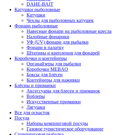
DAHE-BAIT
Катушки рыболовные
Катушки
Чехлы для рыболовных катушек
Фонари рыболовные
Навесные фонари на рыболовные кресла
Налобные фонарики
УФ (UV) фонари для рыбалки
Фонари в палатку
Штативы и крепления для фонарей
Коробочки и контейнеры
Органайзеры для рыбалки
Коробочки MEBAO
Боксы для блёсен
Контейнеры для наживки
Блёсны и приманки
Аксессуары для блесен и приманок
Воблеры
Искусственные приманки
Лягушки
Все для оснасток
Посуда
Наборы кемпинговой посуды
Газовое туристическое оборудование
Спиннинговая рыбалка