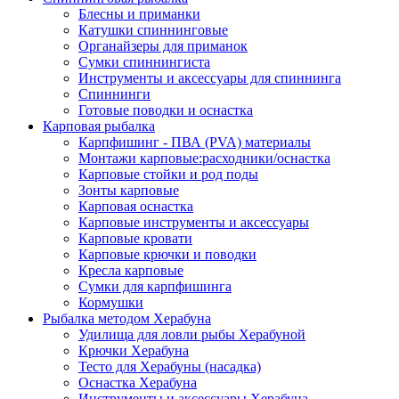
Блесны и приманки
Катушки спиннинговые
Органайзеры для приманок
Сумки спиннингиста
Инструменты и аксессуары для спиннинга
Спиннинги
Готовые поводки и оснастка
Карповая рыбалка
Карпфишинг - ПВА (PVA) материалы
Монтажи карповые:расходники/оснастка
Карповые стойки и род поды
Зонты карповые
Карповая оснастка
Карповые инструменты и аксессуары
Карповые кровати
Карповые крючки и поводки
Кресла карповые
Сумки для карпфишинга
Кормушки
Рыбалка методом Херабуна
Удилища для ловли рыбы Херабуной
Крючки Херабуна
Тесто для Херабуны (насадка)
Оснастка Херабуна
Инструменты и аксессуары Херабуна