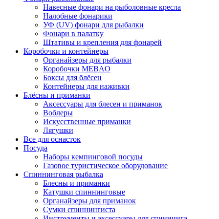
Навесные фонари на рыболовные кресла
Налобные фонарики
УФ (UV) фонари для рыбалки
Фонари в палатку
Штативы и крепления для фонарей
Коробочки и контейнеры
Органайзеры для рыбалки
Коробочки MEBAO
Боксы для блёсен
Контейнеры для наживки
Блёсны и приманки
Аксессуары для блесен и приманок
Воблеры
Искусственные приманки
Лягушки
Все для оснасток
Посуда
Наборы кемпинговой посуды
Газовое туристическое оборудование
Спиннинговая рыбалка
Блесны и приманки
Катушки спиннинговые
Органайзеры для приманок
Сумки спиннингиста
Инструменты и аксессуары для спиннинга