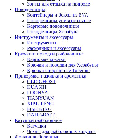
Зонты для отдыха на природе
Поводочницы
Контейнеры и боксы из EVA
Поводочницы универсальные
Карповые поводочницы
Поводочницы Херабуна
Инструменты и аксессуары
Инструменты
Расходники и аксессуары
Крючки и поводки рыболовные
Карповые крючки
Крючки и поводки для Херабуны
Крючки спортивные Tubertini
Прикормка, наживка и ароматика
OLD GHOST
HUASHI
LOONVA
TIANYUAN
XIBU FENG
FISH KING
DAHE-BAIT
Катушки рыболовные
Катушки
Чехлы для рыболовных катушек
Фонари рыболовные