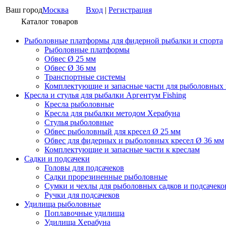
Ваш город
Москва
Вход
|
Регистрация
Каталог товаров
Рыболовные платформы для фидерной рыбалки и спорта
Рыболовные платформы
Обвес Ø 25 мм
Обвес Ø 36 мм
Транспортные системы
Комплектующие и запасные части для рыболовных
Кресла и стулья для рыбалки Аргентум Fishing
Кресла рыболовные
Кресла для рыбалки методом Херабуна
Стулья рыболовные
Обвес рыболовный для кресел Ø 25 мм
Обвес для фидерных и рыболовных кресел Ø 36 мм
Комплектующие и запасные части к креслам
Садки и подсачеки
Головы для подсачеков
Садки прорезиненные рыболовные
Сумки и чехлы для рыболовных садков и подсачеко
Ручки для подсачеков
Удилища рыболовные
Поплавочные удилища
Удилища Херабуна