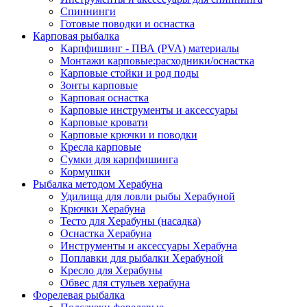
Спиннинги
Готовые поводки и оснастка
Карповая рыбалка
Карпфишинг - ПВА (PVA) материалы
Монтажи карповые:расходники/оснастка
Карповые стойки и род поды
Зонты карповые
Карповая оснастка
Карповые инструменты и аксессуары
Карповые кровати
Карповые крючки и поводки
Кресла карповые
Сумки для карпфишинга
Кормушки
Рыбалка методом Херабуна
Удилища для ловли рыбы Херабуной
Крючки Херабуна
Тесто для Херабуны (насадка)
Оснастка Херабуна
Инструменты и аксессуары Херабуна
Поплавки для рыбалки Херабуной
Кресло для Херабуны
Обвес для стульев херабуна
Форелевая рыбалка