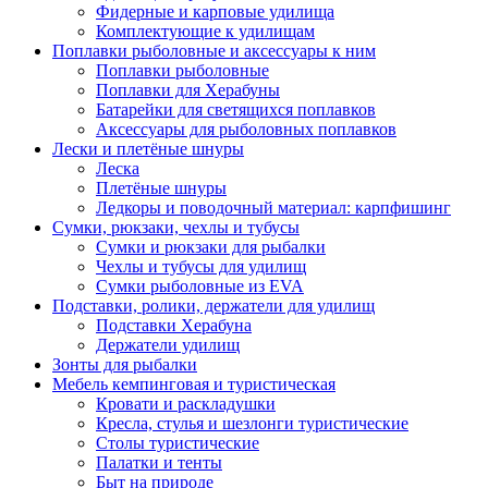
Фидерные и карповые удилища
Комплектующие к удилищам
Поплавки рыболовные и аксессуары к ним
Поплавки рыболовные
Поплавки для Херабуны
Батарейки для светящихся поплавков
Аксессуары для рыболовных поплавков
Лески и плетёные шнуры
Леска
Плетёные шнуры
Ледкоры и поводочный материал: карпфишинг
Сумки, рюкзаки, чехлы и тубусы
Сумки и рюкзаки для рыбалки
Чехлы и тубусы для удилищ
Сумки рыболовные из EVA
Подставки, ролики, держатели для удилищ
Подставки Херабуна
Держатели удилищ
Зонты для рыбалки
Мебель кемпинговая и туристическая
Кровати и раскладушки
Кресла, стулья и шезлонги туристические
Столы туристические
Палатки и тенты
Быт на природе