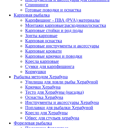
Спиннинги
Готовые поводки и оснастка
Карповая рыбалка
Карпфишинг - ПВА (PVA) материалы
Монтажи карповые:расходники/оснастка
Карповые стойки и род поды
Зонты карповые
Карповая оснастка
Карповые инструменты и аксессуары
Карповые кровати
Карповые крючки и поводки
Кресла карповые
Сумки для карпфишинга
Кормушки
Рыбалка методом Херабуна
Удилища для ловли рыбы Херабуной
Крючки Херабуна
Тесто для Херабуны (насадка)
Оснастка Херабуна
Инструменты и аксессуары Херабуна
Поплавки для рыбалки Херабуной
Кресло для Херабуны
Обвес для стульев херабуна
Форелевая рыбалка