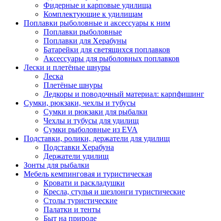
Фидерные и карповые удилища
Комплектующие к удилищам
Поплавки рыболовные и аксессуары к ним
Поплавки рыболовные
Поплавки для Херабуны
Батарейки для светящихся поплавков
Аксессуары для рыболовных поплавков
Лески и плетёные шнуры
Леска
Плетёные шнуры
Ледкоры и поводочный материал: карпфишинг
Сумки, рюкзаки, чехлы и тубусы
Сумки и рюкзаки для рыбалки
Чехлы и тубусы для удилищ
Сумки рыболовные из EVA
Подставки, ролики, держатели для удилищ
Подставки Херабуна
Держатели удилищ
Зонты для рыбалки
Мебель кемпинговая и туристическая
Кровати и раскладушки
Кресла, стулья и шезлонги туристические
Столы туристические
Палатки и тенты
Быт на природе