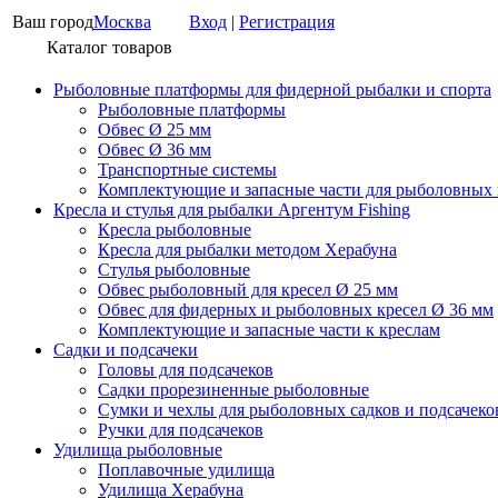
Ваш город
Москва
Вход
|
Регистрация
Каталог товаров
Рыболовные платформы для фидерной рыбалки и спорта
Рыболовные платформы
Обвес Ø 25 мм
Обвес Ø 36 мм
Транспортные системы
Комплектующие и запасные части для рыболовных
Кресла и стулья для рыбалки Аргентум Fishing
Кресла рыболовные
Кресла для рыбалки методом Херабуна
Стулья рыболовные
Обвес рыболовный для кресел Ø 25 мм
Обвес для фидерных и рыболовных кресел Ø 36 мм
Комплектующие и запасные части к креслам
Садки и подсачеки
Головы для подсачеков
Садки прорезиненные рыболовные
Сумки и чехлы для рыболовных садков и подсачеко
Ручки для подсачеков
Удилища рыболовные
Поплавочные удилища
Удилища Херабуна