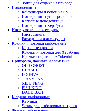
Зонты для отдыха на природе
Поводочницы
Контейнеры и боксы из EVA
Поводочницы универсальные
Карповые поводочницы
Поводочницы Херабуна
Инструменты и аксессуары
Инструменты
Расходники и аксессуары
Крючки и поводки рыболовные
Карповые крючки
Крючки и поводки для Херабуны
Крючки спортивные Tubertini
Прикормка, наживка и ароматика
OLD GHOST
HUASHI
LOONVA
TIANYUAN
XIBU FENG
FISH KING
DAHE-BAIT
Катушки рыболовные
Катушки
Чехлы для рыболовных катушек
Фонари рыболовные