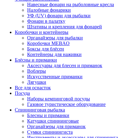
Навесные фонари на рыболовные кресла
Налобные фонарики
УФ (UV) фонари для рыбалки
Фонари в палатку
Штативы и крепления для фонарей
Коробочки и контейнеры
Органайзеры для рыбалки
Коробочки MEBAO
Боксы для блёсен
Контейнеры для наживки
Блёсны и приманки
Аксессуары для блесен и приманок
Воблеры
Искусственные приманки
Лягушки
Все для оснасток
Посуда
Наборы кемпинговой посуды
Газовое туристическое оборудование
Спиннинговая рыбалка
Блесны и приманки
Катушки спиннинговые
Органайзеры для приманок
Сумки спиннингиста
Инструменты и аксессуары для спиннинга