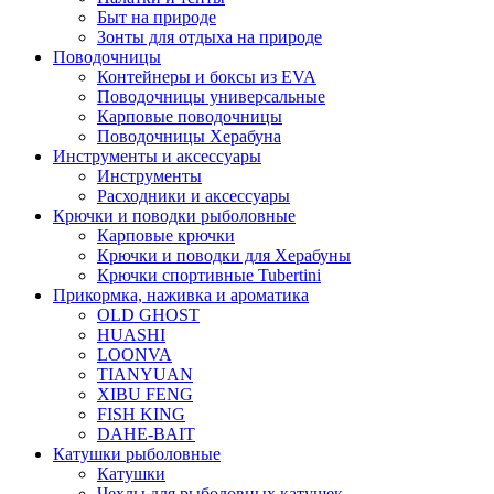
Быт на природе
Зонты для отдыха на природе
Поводочницы
Контейнеры и боксы из EVA
Поводочницы универсальные
Карповые поводочницы
Поводочницы Херабуна
Инструменты и аксессуары
Инструменты
Расходники и аксессуары
Крючки и поводки рыболовные
Карповые крючки
Крючки и поводки для Херабуны
Крючки спортивные Tubertini
Прикормка, наживка и ароматика
OLD GHOST
HUASHI
LOONVA
TIANYUAN
XIBU FENG
FISH KING
DAHE-BAIT
Катушки рыболовные
Катушки
Чехлы для рыболовных катушек