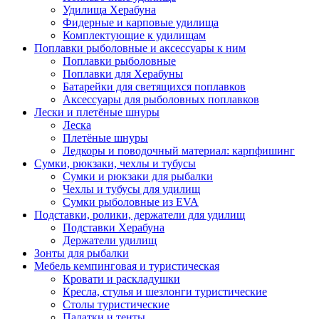
Удилища Херабуна
Фидерные и карповые удилища
Комплектующие к удилищам
Поплавки рыболовные и аксессуары к ним
Поплавки рыболовные
Поплавки для Херабуны
Батарейки для светящихся поплавков
Аксессуары для рыболовных поплавков
Лески и плетёные шнуры
Леска
Плетёные шнуры
Ледкоры и поводочный материал: карпфишинг
Сумки, рюкзаки, чехлы и тубусы
Сумки и рюкзаки для рыбалки
Чехлы и тубусы для удилищ
Сумки рыболовные из EVA
Подставки, ролики, держатели для удилищ
Подставки Херабуна
Держатели удилищ
Зонты для рыбалки
Мебель кемпинговая и туристическая
Кровати и раскладушки
Кресла, стулья и шезлонги туристические
Столы туристические
Палатки и тенты