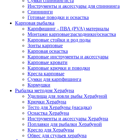
Сумки спиннингиста
Инструменты и аксессуары для спиннинга
Спиннинги
Готовые поводки и оснастка
Карповая рыбалка
Карпфишинг - ПВА (PVA) материалы
Монтажи карповые:расходники/оснастка
Карповые стойки и род поды
Зонты карповые
Карповая оснастка
Карповые инструменты и аксессуары
Карповые кровати
Карповые крючки и поводки
Кресла карповые
Сумки для карпфишинга
Кормушки
Рыбалка методом Херабуна
Удилища для ловли рыбы Херабуной
Крючки Херабуна
Тесто для Херабуны (насадка)
Оснастка Херабуна
Инструменты и аксессуары Херабуна
Поплавки для рыбалки Херабуной
Кресло для Херабуны
Обвес для стульев херабуна