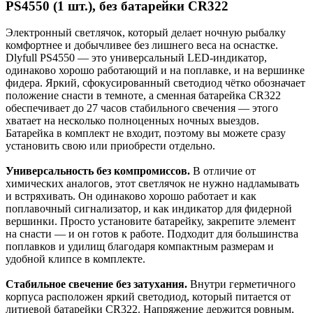
PS4550 (1 шт.), без батарейки CR322
Электронный светлячок, который делает ночную рыбалку
комфортнее и добычливее без лишнего веса на оснастке.
Dlyfull PS4550 — это универсальный LED-индикатор,
одинаково хорошо работающий и на поплавке, и на вершинке
фидера. Яркий, сфокусированный светодиод чётко обозначает
положение снасти в темноте, а сменная батарейка CR322
обеспечивает до 27 часов стабильного свечения — этого
хватает на несколько полноценных ночных выездов.
Батарейка в комплект не входит, поэтому вы можете сразу
установить свою или приобрести отдельно.
Универсальность без компромиссов.
В отличие от
химических аналогов, этот светлячок не нужно надламывать
и встряхивать. Он одинаково хорошо работает и как
поплавочный сигнализатор, и как индикатор для фидерной
вершинки. Просто установите батарейку, закрепите элемент
на снасти — и он готов к работе. Подходит для большинства
поплавков и удилищ благодаря компактным размерам и
удобной клипсе в комплекте.
Стабильное свечение без затухания.
Внутри герметичного
корпуса расположен яркий светодиод, который питается от
литиевой батарейки CR322. Напряжение держится ровным,