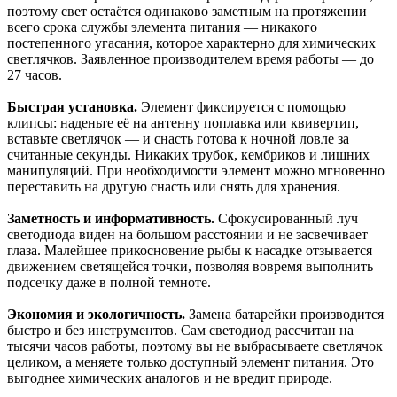
поэтому свет остаётся одинаково заметным на протяжении
всего срока службы элемента питания — никакого
постепенного угасания, которое характерно для химических
светлячков. Заявленное производителем время работы — до
27 часов.
Быстрая установка.
Элемент фиксируется с помощью
клипсы: наденьте её на антенну поплавка или квивертип,
вставьте светлячок — и снасть готова к ночной ловле за
считанные секунды. Никаких трубок, кембриков и лишних
манипуляций. При необходимости элемент можно мгновенно
переставить на другую снасть или снять для хранения.
Заметность и информативность.
Сфокусированный луч
светодиода виден на большом расстоянии и не засвечивает
глаза. Малейшее прикосновение рыбы к насадке отзывается
движением светящейся точки, позволяя вовремя выполнить
подсечку даже в полной темноте.
Экономия и экологичность.
Замена батарейки производится
быстро и без инструментов. Сам светодиод рассчитан на
тысячи часов работы, поэтому вы не выбрасываете светлячок
целиком, а меняете только доступный элемент питания. Это
выгоднее химических аналогов и не вредит природе.